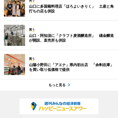
買う
山口に多国籍料理店「ほろよいきりく」 土産と角
打ちの店も併設
買う
山口・阿知須に「クラフト麦酒醸造所」 礒金醸造
が開設、直売所も併設
買う
山陽小野田に「アエナ」県内初出店 「余剰在庫」
を買い取り低価格で提供
もっと見る