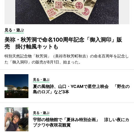
見る・遊ぶ
美祢・秋芳洞で命名100周年記念「御入洞印」販
売 掛け軸風キットも
特別天然記念物「秋芳洞」（美祢市秋芳町秋吉）の命名百周年を記念し
た「御入洞印」の販売が8月1日、始まった。
見る・遊ぶ
夏の風物詩、山口・YCAMで星空上映会 「野生の
島のロズ」など3本
見る・遊ぶ
宇部の植物館で「夏休み特別企画」 涼しい夜にカ
ブクワや夜咲花観賞