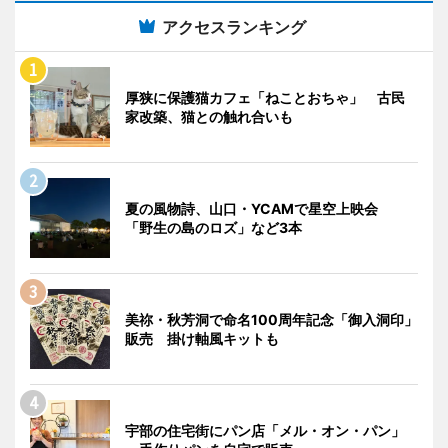
アクセスランキング
厚狭に保護猫カフェ「ねことおちゃ」 古民
家改築、猫との触れ合いも
夏の風物詩、山口・YCAMで星空上映会
「野生の島のロズ」など3本
美祢・秋芳洞で命名100周年記念「御入洞印」
販売 掛け軸風キットも
宇部の住宅街にパン店「メル・オン・パン」