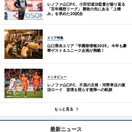
レノファ山口FC、小田切道治監督が振り返る
「百年構想リーグ」 勝敗の先にある「上積
み」を求めた20試合
エリア特集
山口県央エリア「学園祭情報2025」 今年も豪
華ゲスト＆ユニーク企画が満載！
インタビュー
レノファ山口FC、不屈の主将・河野孝汰の復
活ロード 逆境を照らす復帰への軌跡
もっと見る
最新ニュース