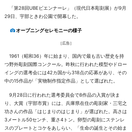
「第28回UBEビエンナーレ」（現代日本彫刻展）が9月
29日、宇部ときわ公園で開幕した。
オープニングセレモニーの様子
［広告］
1961（昭和36）年に始まり、国内で最も古い歴史を持
つ野外彫刻国際コンクール。昨秋に行われた模型やドロー
イングの選考会には42カ国から318点の応募があり、その
中の15作品が「実物制作指定作品」として選ばれた。
9月28日に行われた選考委員会で8作品の入賞が決ま
り、大賞（宇部市賞）には、兵庫県在住の彫刻家・三宅之
功さんの作品「はじまりのはじまり」が選ばれた。高さは
3メートル50センチ、重さ4トン。卵型の彫刻にステンレ
スのプレートとコケをあしらい、「生命の誕生とその始ま