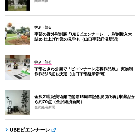
関連画像
学ぶ・知る
宇部の野外彫刻展「UBEビエンナーレ」、彫刻搬入大
詰め 仕上げ作業の見学も（山口宇部経済新聞）
学ぶ・知る
宇部ときわ公園で「ビエンナーレ応募作品展」 実物制
作作品15点も決定（山口宇部経済新聞）
金沢21世紀美術館で開館15周年記念展 第1弾は収蔵品か
ら約70点（金沢経済新聞）
金沢経済新聞
UBEビエンナーレ