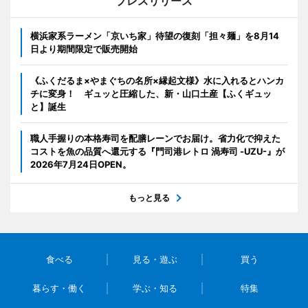
プレスリリース
横浜家系ラーメン「京いち家」待望の復刻「担々麺」を8月14
日より期間限定で販売開始
《ふくだるま×やまぐちの名所×縁起文様》水に入れるとハンカ
チに変身！ ギュッと圧縮した、新・山口土産【ふくギュッ
と】誕生
職人手握りの本格寿司を配膳レーンでお届け。省力化で抑えた
コストを魚の品質へ還元する『門司港レトロ 渦寿司 -UZU-』が
2026年7月24日OPEN。
もっと見る
食べる
見る・遊ぶ
買う
暮らす・働く
学ぶ・知る
特集