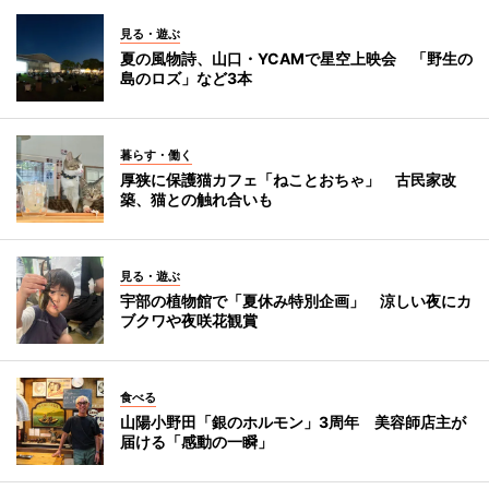
見る・遊ぶ
夏の風物詩、山口・YCAMで星空上映会 「野生の
島のロズ」など3本
暮らす・働く
厚狭に保護猫カフェ「ねことおちゃ」 古民家改
築、猫との触れ合いも
見る・遊ぶ
宇部の植物館で「夏休み特別企画」 涼しい夜にカ
ブクワや夜咲花観賞
食べる
山陽小野田「銀のホルモン」3周年 美容師店主が
届ける「感動の一瞬」