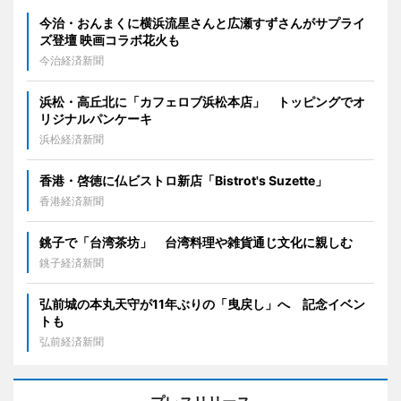
今治・おんまくに横浜流星さんと広瀬すずさんがサプライ
ズ登壇 映画コラボ花火も
今治経済新聞
浜松・高丘北に「カフェロブ浜松本店」 トッピングでオ
リジナルパンケーキ
浜松経済新聞
香港・啓徳に仏ビストロ新店「Bistrot's Suzette」
香港経済新聞
銚子で「台湾茶坊」 台湾料理や雑貨通じ文化に親しむ
銚子経済新聞
弘前城の本丸天守が11年ぶりの「曳戻し」へ 記念イベン
トも
弘前経済新聞