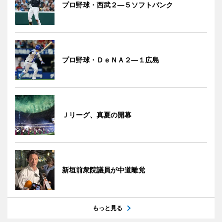
プロ野球・西武２―５ソフトバンク
プロ野球・ＤｅＮＡ２―１広島
Ｊリーグ、真夏の開幕
新垣前衆院議員が中道離党
もっと見る