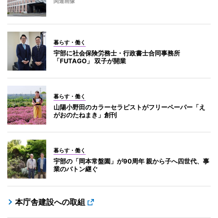
関連画像
暮らす・働く
宇部に社会保険労務士・行政書士合同事務所
「FUTAGO」 双子が開業
暮らす・働く
山陽小野田のカラーセラピストがフリーペーパー「え
がおのたねまき」創刊
暮らす・働く
宇部の「岡本常盤園」が90周年 親から子へ四世代、事
業のバトン継ぐ
本庁舎建設への取組