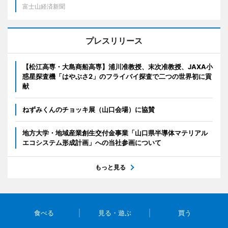
富士山経済新聞
プレスリリース
【松江高専・大島商船高専】浦川准教授、末次准教授、JAXA小
惑星探査機「はやぶさ2」のフライバイ探査で二つの世界初に貢
献
ねずみくんのチョッキ展（山口会場）に協賛
地方大学・地域産業創生交付金事業「山口県半導体マテリアル
エコシステム形成計画」への当社参画について
もっと見る
食べる
見る・遊ぶ
買う