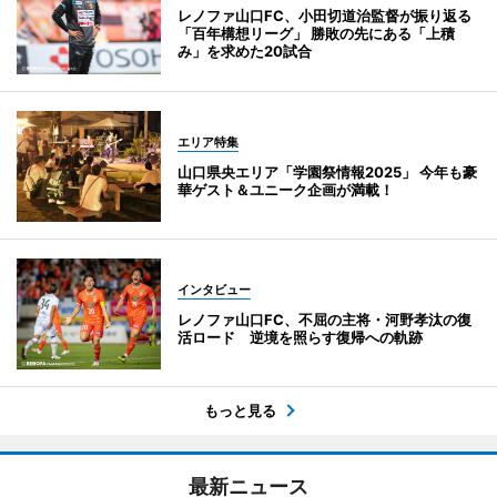
レノファ山口FC、小田切道治監督が振り返る
「百年構想リーグ」 勝敗の先にある「上積
み」を求めた20試合
エリア特集
山口県央エリア「学園祭情報2025」 今年も豪
華ゲスト＆ユニーク企画が満載！
インタビュー
レノファ山口FC、不屈の主将・河野孝汰の復
活ロード 逆境を照らす復帰への軌跡
もっと見る
最新ニュース