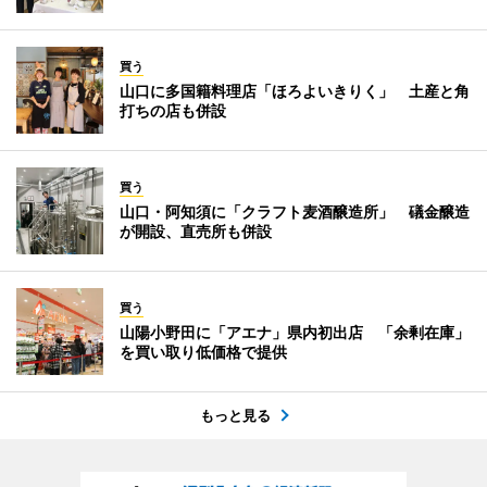
買う
山口に多国籍料理店「ほろよいきりく」 土産と角
打ちの店も併設
買う
山口・阿知須に「クラフト麦酒醸造所」 礒金醸造
が開設、直売所も併設
買う
山陽小野田に「アエナ」県内初出店 「余剰在庫」
を買い取り低価格で提供
もっと見る