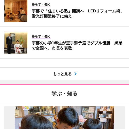
暮らす・働く
宇部で「住まいる塾」開講へ LEDリフォーム術、
蛍光灯製造終了に備え
暮らす・働く
宇部の小学1年生が空手県予選でダブル優勝 姉弟
で全国へ、市長を表敬
もっと見る
学ぶ・知る