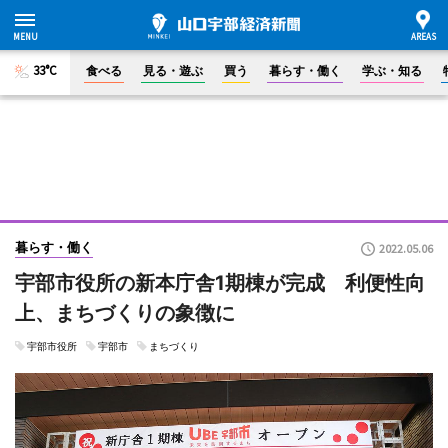
33°C
食べる
見る・遊ぶ
買う
暮らす・働く
学ぶ・知る
暮らす・働く
2022.05.06
宇部市役所の新本庁舎1期棟が完成 利便性向
上、まちづくりの象徴に
宇部市役所
宇部市
まちづくり