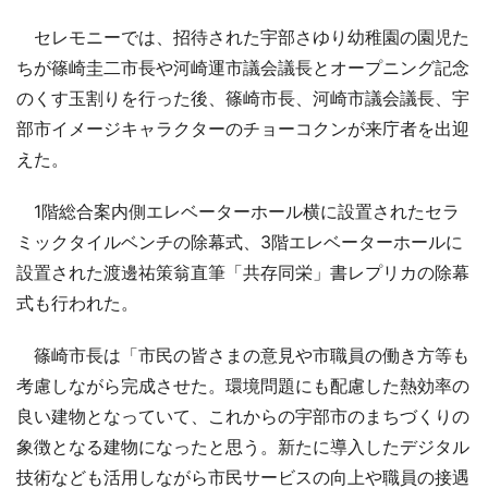
セレモニーでは、招待された宇部さゆり幼稚園の園児た
ちが篠崎圭二市長や河崎運市議会議長とオープニング記念
のくす玉割りを行った後、篠崎市長、河崎市議会議長、宇
部市イメージキャラクターのチョーコクンが来庁者を出迎
えた。
1階総合案内側エレベーターホール横に設置されたセラ
ミックタイルベンチの除幕式、3階エレベーターホールに
設置された渡邊祐策翁直筆「共存同栄」書レプリカの除幕
式も行われた。
篠崎市長は「市民の皆さまの意見や市職員の働き方等も
考慮しながら完成させた。環境問題にも配慮した熱効率の
良い建物となっていて、これからの宇部市のまちづくりの
象徴となる建物になったと思う。新たに導入したデジタル
技術なども活用しながら市民サービスの向上や職員の接遇