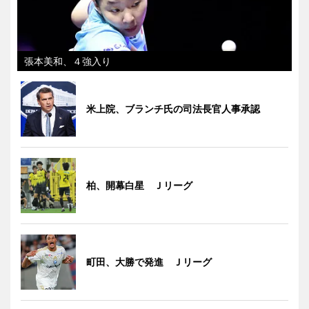
張本美和、４強入り
米上院、ブランチ氏の司法長官人事承認
柏、開幕白星 Ｊリーグ
町田、大勝で発進 Ｊリーグ