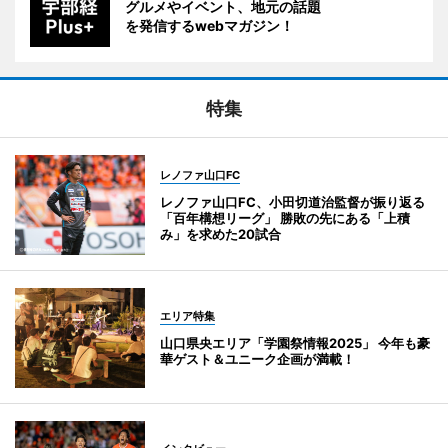
グルメやイベント、地元の話題
を発信するwebマガジン！
特集
レノファ山口FC
レノファ山口FC、小田切道治監督が振り返る
「百年構想リーグ」 勝敗の先にある「上積
み」を求めた20試合
エリア特集
山口県央エリア「学園祭情報2025」 今年も豪
華ゲスト＆ユニーク企画が満載！