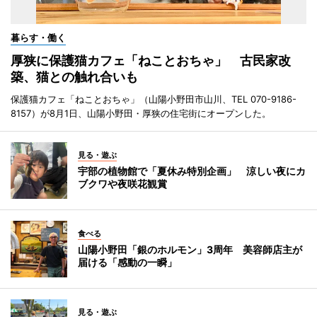
暮らす・働く
厚狭に保護猫カフェ「ねことおちゃ」 古民家改
築、猫との触れ合いも
保護猫カフェ「ねことおちゃ」（山陽小野田市山川、TEL 070-9186-
8157）が8月1日、山陽小野田・厚狭の住宅街にオープンした。
見る・遊ぶ
宇部の植物館で「夏休み特別企画」 涼しい夜にカ
ブクワや夜咲花観賞
食べる
山陽小野田「銀のホルモン」3周年 美容師店主が
届ける「感動の一瞬」
見る・遊ぶ