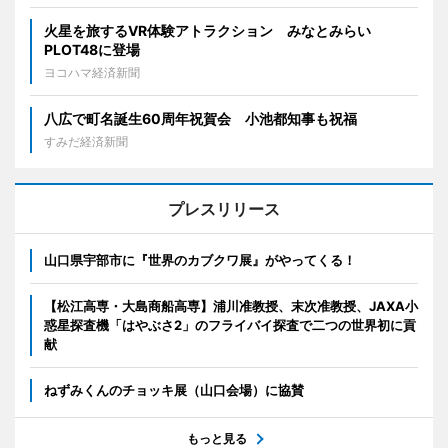
火星を旅するVR体験アトラクション みなとみらい
PLOT48に登場
ヨコハマ経済新聞
八広で町名誕生60周年祝賀会 小池都知事も祝福
すみだ経済新聞
プレスリリース
山口県宇部市に『世界のカブクワ展』がやってくる！
【松江高専・大島商船高専】浦川准教授、末次准教授、JAXA小
惑星探査機「はやぶさ2」のフライバイ探査で二つの世界初に貢
献
ねずみくんのチョッキ展（山口会場）に協賛
もっと見る