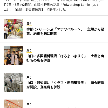
月7日・8日の2日間、山陽小野田の花屋「Folwershop Lemie（ルミ
エ）」（山陽小野田市須恵3）で開催される。
買う
宇部にバルーン店「マナワバルーン」 主婦から起
業、約束を胸に開業
買う
山口に多国籍料理店「ほろよいきりく」 土産と角
打ちの店も併設
買う
山口・阿知須に「クラフト麦酒醸造所」 礒金醸造
が開設、直売所も併設
買う