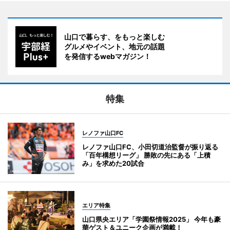
山口で暮らす、をもっと楽しむ
グルメやイベント、地元の話題
を発信するwebマガジン！
特集
レノファ山口FC
レノファ山口FC、小田切道治監督が振り返る
「百年構想リーグ」 勝敗の先にある「上積
み」を求めた20試合
エリア特集
山口県央エリア「学園祭情報2025」 今年も豪
華ゲスト＆ユニーク企画が満載！