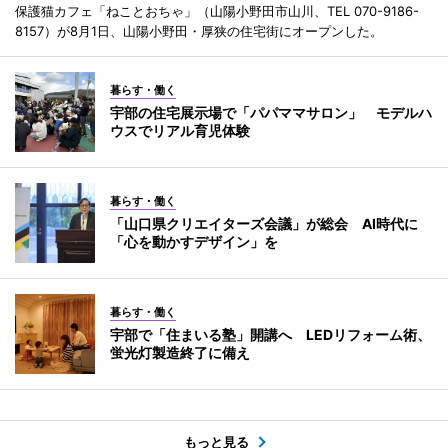
保護猫カフェ「ねことおちゃ」（山陽小野田市山川、TEL 070-9186-
8157）が8月1日、山陽小野田・厚狭の住宅街にオープンした。
暮らす・働く
宇部の住宅展示場で「パパママサロン」 モデルハ
ウスでリアル育児体験
暮らす・働く
「山口県クリエイターズ会議」が総会 AI時代に
「心を動かすデザイン」を
暮らす・働く
宇部で「住まいる塾」開講へ LEDリフォーム術、
蛍光灯製造終了に備え
もっと見る