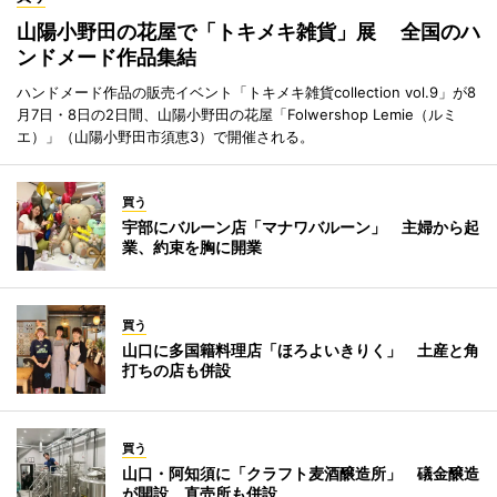
山陽小野田の花屋で「トキメキ雑貨」展 全国のハ
ンドメード作品集結
ハンドメード作品の販売イベント「トキメキ雑貨collection vol.9」が8
月7日・8日の2日間、山陽小野田の花屋「Folwershop Lemie（ルミ
エ）」（山陽小野田市須恵3）で開催される。
買う
宇部にバルーン店「マナワバルーン」 主婦から起
業、約束を胸に開業
買う
山口に多国籍料理店「ほろよいきりく」 土産と角
打ちの店も併設
買う
山口・阿知須に「クラフト麦酒醸造所」 礒金醸造
が開設、直売所も併設