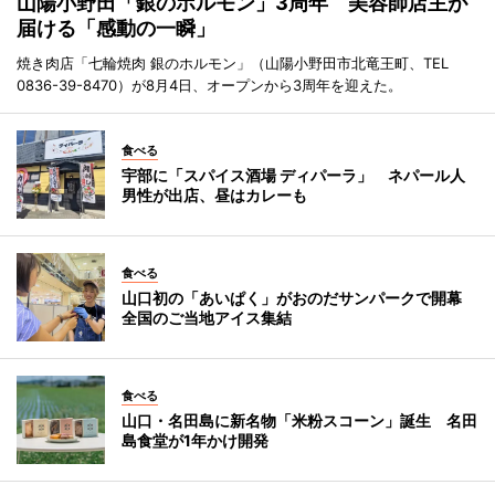
山陽小野田「銀のホルモン」3周年 美容師店主が
届ける「感動の一瞬」
焼き肉店「七輪焼肉 銀のホルモン」（山陽小野田市北竜王町、TEL
0836-39-8470）が8月4日、オープンから3周年を迎えた。
食べる
宇部に「スパイス酒場 ディパーラ」 ネパール人
男性が出店、昼はカレーも
食べる
山口初の「あいぱく」がおのだサンパークで開幕
全国のご当地アイス集結
食べる
山口・名田島に新名物「米粉スコーン」誕生 名田
島食堂が1年かけ開発