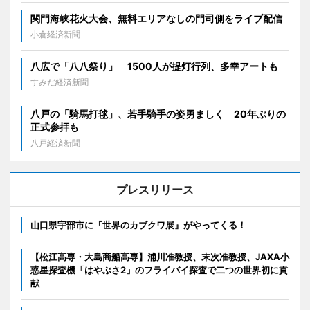
関門海峡花火大会、無料エリアなしの門司側をライブ配信
小倉経済新聞
八広で「八八祭り」 1500人が提灯行列、多幸アートも
すみだ経済新聞
八戸の「騎馬打毬」、若手騎手の姿勇ましく 20年ぶりの
正式参拝も
八戸経済新聞
プレスリリース
山口県宇部市に『世界のカブクワ展』がやってくる！
【松江高専・大島商船高専】浦川准教授、末次准教授、JAXA小
惑星探査機「はやぶさ2」のフライバイ探査で二つの世界初に貢
献