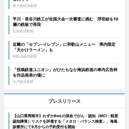
東大阪経済新聞
平川・長谷川鉄工が全国大会一次審査に挑む 浮世絵を10
層の鉄板で再現
弘前経済新聞
近畿の「セブン-イレブン」に和歌山メニュー 県内限定
「天かけラーメン」も
和歌山経済新聞
「投稿鉄道ユニオン」がひたちなか海浜鉄道の車内広告枠
を作品発表の場に
水戸経済新聞
プレスリリース
【山口県周南市】わずか6mLの採血でがん・認知（MCI：軽度
認知障害）リスクを評価する「メタロ・バランス検査」、海風
診療所にて9月からの予約受付を開始