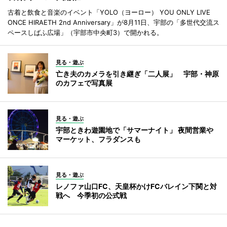
古着と飲食と音楽のイベント「YOLO（ヨーロー） YOU ONLY LIVE
ONCE HIRAETH 2nd Anniversary」が8月11日、宇部の「多世代交流ス
ペースしばふ広場」（宇部市中央町3）で開かれる。
見る・遊ぶ
亡き夫のカメラを引き継ぎ「二人展」 宇部・神原
のカフェで写真展
見る・遊ぶ
宇部ときわ遊園地で「サマーナイト」 夜間営業や
マーケット、フラダンスも
見る・遊ぶ
レノファ山口FC、天皇杯かけFCバレイン下関と対
戦へ 今季初の公式戦