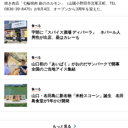
焼き肉店「七輪焼肉 銀のホルモン」（山陽小野田市北竜王町、TEL
0836-39-8470）が8月4日、オープンから3周年を迎えた。
食べる
宇部に「スパイス酒場 ディパーラ」 ネパール人
男性が出店、昼はカレーも
食べる
山口初の「あいぱく」がおのだサンパークで開幕
全国のご当地アイス集結
食べる
山口・名田島に新名物「米粉スコーン」誕生 名田
島食堂が1年かけ開発
もっと見る