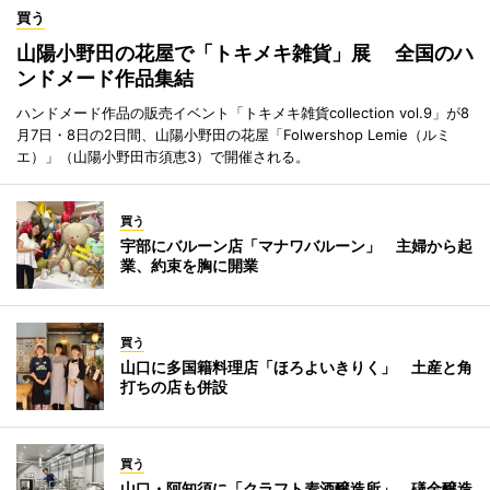
買う
山陽小野田の花屋で「トキメキ雑貨」展 全国のハ
ンドメード作品集結
ハンドメード作品の販売イベント「トキメキ雑貨collection vol.9」が8
月7日・8日の2日間、山陽小野田の花屋「Folwershop Lemie（ルミ
エ）」（山陽小野田市須恵3）で開催される。
買う
宇部にバルーン店「マナワバルーン」 主婦から起
業、約束を胸に開業
買う
山口に多国籍料理店「ほろよいきりく」 土産と角
打ちの店も併設
買う
山口・阿知須に「クラフト麦酒醸造所」 礒金醸造