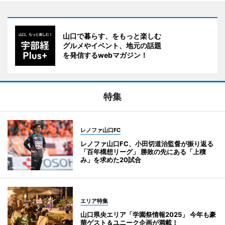
山口で暮らす、をもっと楽しむ
グルメやイベント、地元の話題
を発信するwebマガジン！
特集
レノファ山口FC
レノファ山口FC、小田切道治監督が振り返る
「百年構想リーグ」 勝敗の先にある「上積
み」を求めた20試合
エリア特集
山口県央エリア「学園祭情報2025」 今年も豪
華ゲスト＆ユニーク企画が満載！