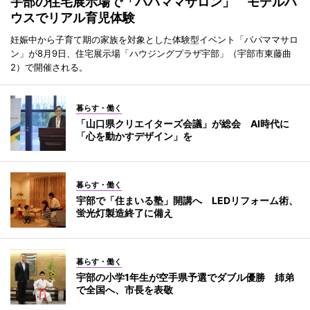
宇部の住宅展示場で「パパママサロン」 モデルハ
ウスでリアル育児体験
妊娠中から子育て期の家族を対象とした体験型イベント「パパママサロ
ン」が8月9日、住宅展示場「ハウジングプラザ宇部」（宇部市東藤曲
2）で開催される。
暮らす・働く
「山口県クリエイターズ会議」が総会 AI時代に
「心を動かすデザイン」を
暮らす・働く
宇部で「住まいる塾」開講へ LEDリフォーム術、
蛍光灯製造終了に備え
暮らす・働く
宇部の小学1年生が空手県予選でダブル優勝 姉弟
で全国へ、市長を表敬