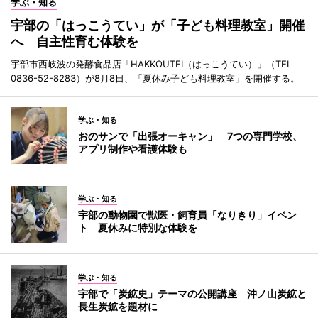
学ぶ・知る
宇部の「はっこうてい」が「子ども料理教室」開催
へ 自主性育む体験を
宇部市西岐波の発酵食品店「HAKKOUTEI（はっこうてい）」（TEL
0836-52-8283）が8月8日、「夏休み子ども料理教室」を開催する。
学ぶ・知る
おのサンで「出張オーキャン」 7つの専門学校、
アプリ制作や看護体験も
学ぶ・知る
宇部の動物園で獣医・飼育員「なりきり」イベン
ト 夏休みに特別な体験を
学ぶ・知る
宇部で「炭鉱史」テーマの公開講座 沖ノ山炭鉱と
長生炭鉱を題材に