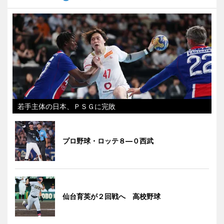
若手主体の日本、ＰＳＧに完敗
プロ野球・ロッテ８―０西武
仙台育英が２回戦へ 高校野球