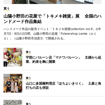
買う
山陽小野田の花屋で「トキメキ雑貨」展 全国のハ
ンドメード作品集結
ハンドメード作品の販売イベント「トキメキ雑貨collection vol.9」が8
月7日・8日の2日間、山陽小野田の花屋「Folwershop Lemie（ルミ
エ）」（山陽小野田市須恵3）で開催される。
買う
宇部にバルーン店「マナワバルーン」 主婦から起
業、約束を胸に開業
買う
山口に多国籍料理店「ほろよいきりく」 土産と角
打ちの店も併設
買う