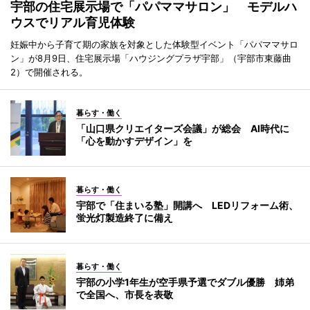
宇部の住宅展示場で「パパママサロン」 モデルハ
ウスでリアル育児体験
妊娠中から子育て期の家族を対象とした体験型イベント「パパママサロ
ン」が8月9日、住宅展示場「ハウジングプラザ宇部」（宇部市東藤曲
2）で開催される。
暮らす・働く
「山口県クリエイターズ会議」が総会 AI時代に
「心を動かすデザイン」を
暮らす・働く
宇部で「住まいる塾」開講へ LEDリフォーム術、
蛍光灯製造終了に備え
暮らす・働く
宇部の小学1年生が空手県予選でダブル優勝 姉弟
で全国へ、市長を表敬