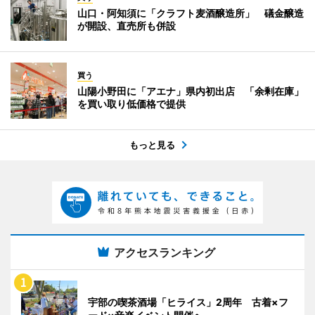
山口・阿知須に「クラフト麦酒醸造所」 礒金醸造
が開設、直売所も併設
買う
山陽小野田に「アエナ」県内初出店 「余剰在庫」
を買い取り低価格で提供
もっと見る
アクセスランキング
宇部の喫茶酒場「ヒライス」2周年 古着×フ