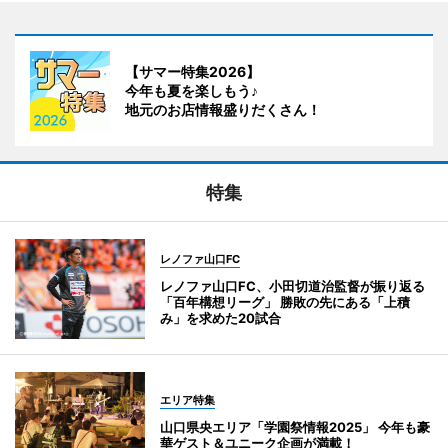
【サマー特集2026】
今年も夏を楽しもう♪
地元のお店情報盛りだくさん！
特集
レノファ山口FC
レノファ山口FC、小田切道治監督が振り返る
「百年構想リーグ」 勝敗の先にある「上積
み」を求めた20試合
エリア特集
山口県央エリア「学園祭情報2025」 今年も豪
華ゲスト＆ユニーク企画が満載！