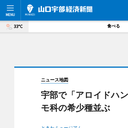
食べる
33°C
ニュース地図
宇部で「アロイドハ
モ科の希少種並ぶ
ときわミュージアム