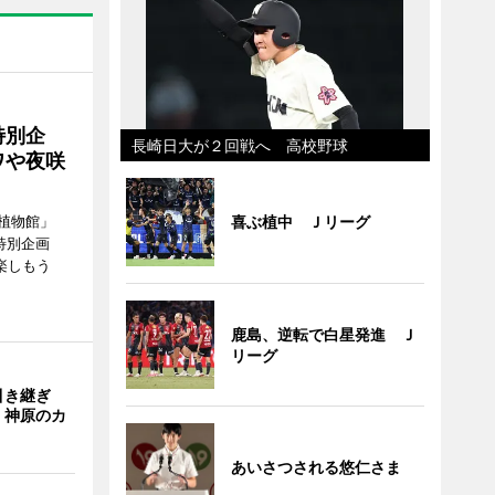
特別企
長崎日大が２回戦へ 高校野球
ワや夜咲
喜ぶ植中 Ｊリーグ
植物館」
特別企画
楽しもう
鹿島、逆転で白星発進 Ｊ
リーグ
引き継ぎ
・神原のカ
あいさつされる悠仁さま