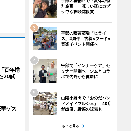
宇部の植物館で「夏休み特
別企画」 涼しい夜にカブ
クワや夜咲花観賞
宇部の喫茶酒場「ヒライ
ス」2周年 古着×フード×
音楽イベント開催へ
宇部で「インナーケア」セ
「百年構
ミナー開催へ ジムとコラ
た20試
ボで内外から健康に
山陽小野田で「おのだハン
ドメイドマルシェ」 40店
豪華ゲス
舗出店、野菜の販売も
もっと見る