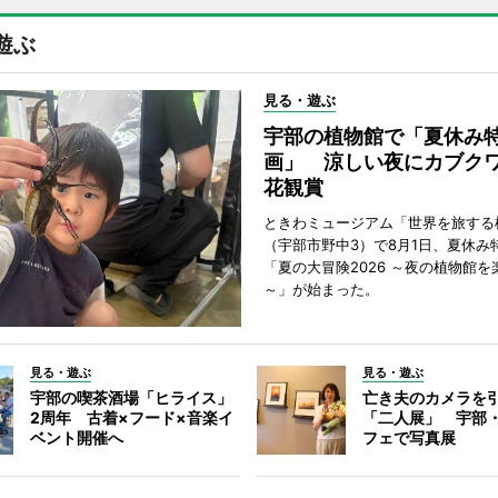
遊ぶ
見る・遊ぶ
宇部の植物館で「夏休み
画」 涼しい夜にカブク
花観賞
ときわミュージアム「世界を旅する
（宇部市野中3）で8月1日、夏休み
「夏の大冒険2026 ～夜の植物館を
～」が始まった。
見る・遊ぶ
見る・遊ぶ
宇部の喫茶酒場「ヒライス」
亡き夫のカメラを
2周年 古着×フード×音楽イ
「二人展」 宇部
ベント開催へ
フェで写真展