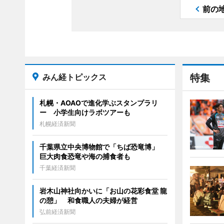
前の
みん経トピックス
特集
札幌・AOAOで進化学ぶスタンプラリ
ー 小学生向けラボツアーも
札幌経済新聞
千葉県立中央博物館で「ちば恐竜博」
巨大肉食恐竜や海の捕食者も
千葉経済新聞
岩木山神社向かいに「お山の花彩食堂 龍
の憩」 和食職人の夫婦が経営
弘前経済新聞