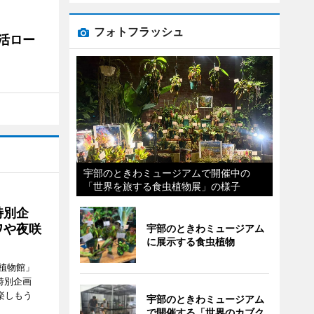
フォトフラッシュ
活ロー
宇部のときわミュージアムで開催中の
「世界を旅する食虫植物展」の様子
特別企
ワや夜咲
宇部のときわミュージアム
に展示する食虫植物
植物館」
特別企画
楽しもう
宇部のときわミュージアム
で開催する「世界のカブク