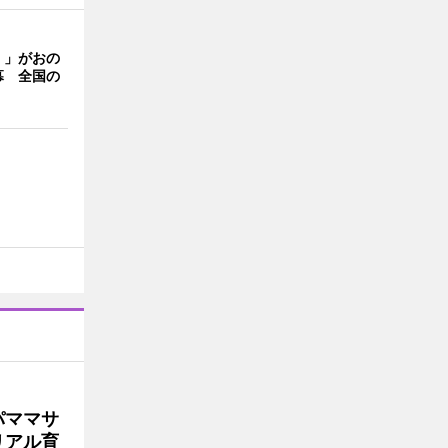
く」がおの
幕 全国の
パママサ
リアル育