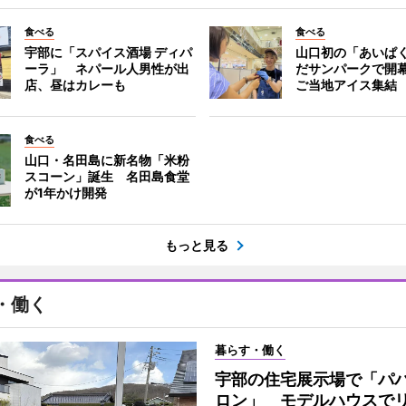
食べる
食べる
宇部に「スパイス酒場 ディパ
山口初の「あいぱ
ーラ」 ネパール人男性が出
だサンパークで開
店、昼はカレーも
ご当地アイス集結
食べる
山口・名田島に新名物「米粉
スコーン」誕生 名田島食堂
が1年かけ開発
もっと見る
・働く
暮らす・働く
宇部の住宅展示場で「パ
ロン」 モデルハウスで