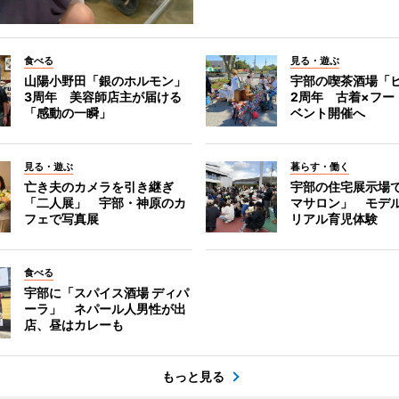
食べる
見る・遊ぶ
山陽小野田「銀のホルモン」
宇部の喫茶酒場「
3周年 美容師店主が届ける
2周年 古着×フー
「感動の一瞬」
ベント開催へ
見る・遊ぶ
暮らす・働く
亡き夫のカメラを引き継ぎ
宇部の住宅展示場
「二人展」 宇部・神原のカ
マサロン」 モデ
フェで写真展
リアル育児体験
食べる
宇部に「スパイス酒場 ディパ
ーラ」 ネパール人男性が出
店、昼はカレーも
もっと見る