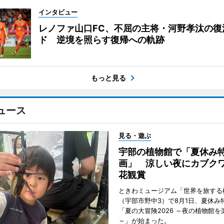
インタビュー
レノファ山口FC、不屈の主将・河野孝汰の復
ド 逆境を照らす復帰への軌跡
もっと見る
ュース
見る・遊ぶ
宇部の植物館で「夏休み
画」 涼しい夜にカブク
花観賞
ときわミュージアム「世界を旅する
（宇部市野中3）で8月1日、夏休み
「夏の大冒険2026 ～夜の植物館を
～」が始まった。