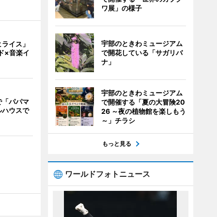
ワ展」の様子
宇部のときわミュージアム
ヒライス」
で開花している「サガリバ
ド×音楽イ
ナ」
宇部のときわミュージアム
で「パパマ
で開催する「夏の大冒険20
ルハウスで
26 ～夜の植物館を楽しもう
～」チラシ
もっと見る
ワールドフォトニュース