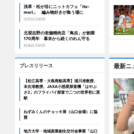
浅草・松が谷にニットカフェ「ito-
mori」 編み物好きが集う場に
浅草経済新聞
北習志野の老舗精肉店「鳥吉」が創業
170周年 幕末から続くのれん守る
船橋経済新聞
プレスリリース
最新ニ
【松江高専・大島商船高専】浦川准教授、
末次准教授、JAXA小惑星探査機「はやぶ
さ2」のフライバイ探査で二つの世界初に貢
献
ねずみくんのチョッキ展（山口会場）に協
賛
地方大学・地域産業創生交付金事業「山口