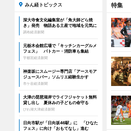
みん経トピックス
特集
深大寺食文化編集室が「角大師どら焼
き」発売 物語ある土産で地域を元気に
調布経済新聞
元栃木会館広場で「キッチンカーグルメ
フェス」 パトカー・消防車も集結
宇都宮経済新聞
神楽坂にスムージー専門店「アースモア
ジュースバー」ソムリエ経験生かす
市ケ谷経済新聞
大津の琵琶湖岸でライフジャケット無料
貸し出し 夏休みの子どもの命守る
びわ湖大津経済新聞
日向市駅が「日向坂46駅」に 「ひなた
フェス」に向け「おもてなし」進む