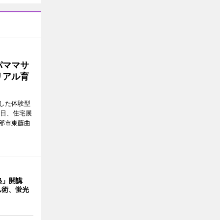
パママサ
リアル育
した体験型
9日、住宅展
部市東藤曲
塾」開講
ム術、蛍光