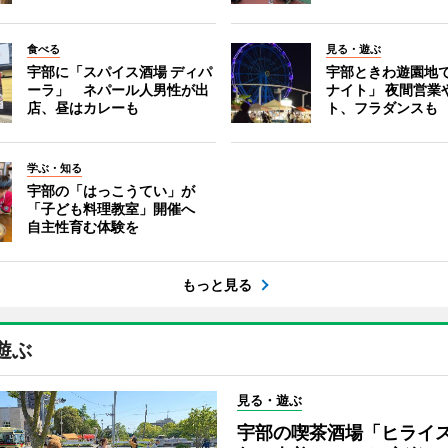
食べる
見る・遊ぶ
宇部に「スパイス酒場 ディパ
宇部ときわ遊園地
ーラ」 ネパール人男性が出
ナイト」 夜間営業
店、昼はカレーも
ト、フラダンスも
学ぶ・知る
宇部の「はっこうてい」が
「子ども料理教室」開催へ
自主性育む体験を
もっと見る
遊ぶ
見る・遊ぶ
宇部の喫茶酒場「ヒライス