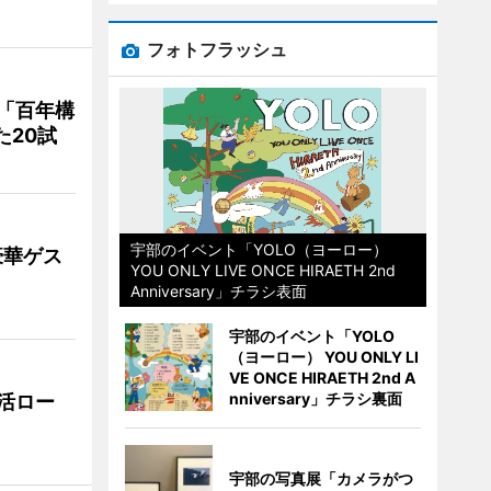
フォトフラッシュ
「百年構
た20試
宇部のイベント「YOLO（ヨーロー）
豪華ゲス
YOU ONLY LIVE ONCE HIRAETH 2nd
Anniversary」チラシ表面
宇部のイベント「YOLO
（ヨーロー） YOU ONLY LI
VE ONCE HIRAETH 2nd A
nniversary」チラシ裏面
活ロー
宇部の写真展「カメラがつ