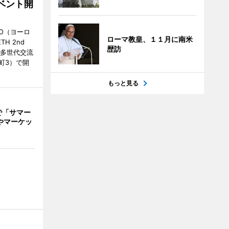
ベント開
O（ヨーロ
ローマ教皇、１１月に南米
ETH 2nd
歴訪
の「多世代交流
町3）で開
もっと見る
で「サマー
やマーケッ