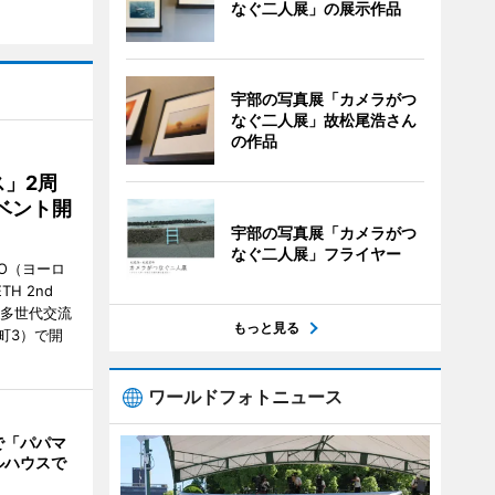
なぐ二人展」の展示作品
宇部の写真展「カメラがつ
なぐ二人展」故松尾浩さん
の作品
」2周
ベント開
宇部の写真展「カメラがつ
なぐ二人展」フライヤー
O（ヨーロ
ETH 2nd
の「多世代交流
もっと見る
町3）で開
ワールドフォトニュース
で「パパマ
ルハウスで