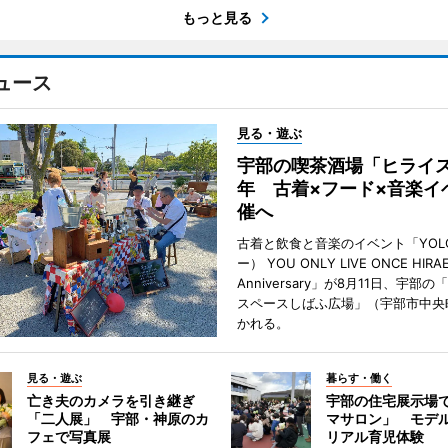
もっと見る
ュース
見る・遊ぶ
宇部の喫茶酒場「ヒライス
年 古着×フード×音楽イ
催へ
古着と飲食と音楽のイベント「YOL
ー） YOU ONLY LIVE ONCE HIRA
Anniversary」が8月11日、宇部
スペースしばふ広場」（宇部市中央
かれる。
見る・遊ぶ
暮らす・働く
亡き夫のカメラを引き継ぎ
宇部の住宅展示場
「二人展」 宇部・神原のカ
マサロン」 モデ
フェで写真展
リアル育児体験