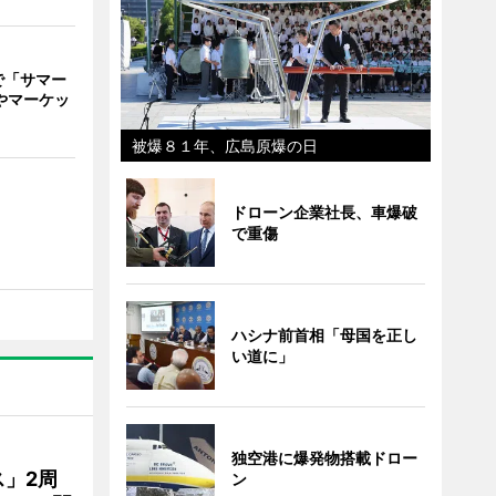
で「サマー
やマーケッ
被爆８１年、広島原爆の日
ドローン企業社長、車爆破
で重傷
ハシナ前首相「母国を正し
い道に」
独空港に爆発物搭載ドロー
」2周
ン