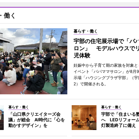
・働く
暮らす・働く
宇部の住宅展示場で「パ
ロン」 モデルハウスで
児体験
妊娠中から子育て期の家族を対象と
イベント「パパママサロン」が8月
示場「ハウジングプラザ宇部」（宇
2）で開催される。
暮らす・働く
暮らす・働く
「山口県クリエイターズ会
宇部で「住まいる
議」が総会 AI時代に「心を
へ LEDリフォー
動かすデザイン」を
灯製造終了に備え