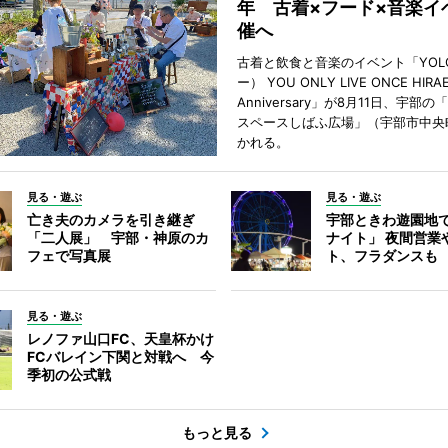
年 古着×フード×音楽イ
催へ
古着と飲食と音楽のイベント「YOL
ー） YOU ONLY LIVE ONCE HIRA
Anniversary」が8月11日、宇部
スペースしばふ広場」（宇部市中央
かれる。
見る・遊ぶ
見る・遊ぶ
亡き夫のカメラを引き継ぎ
宇部ときわ遊園地
「二人展」 宇部・神原のカ
ナイト」 夜間営業
フェで写真展
ト、フラダンスも
見る・遊ぶ
レノファ山口FC、天皇杯かけ
FCバレイン下関と対戦へ 今
季初の公式戦
もっと見る