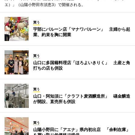
エ）」（山陽小野田市須恵3）で開催される。
買う
宇部にバルーン店「マナワバルーン」 主婦から起
業、約束を胸に開業
買う
山口に多国籍料理店「ほろよいきりく」 土産と角
打ちの店も併設
買う
山口・阿知須に「クラフト麦酒醸造所」 礒金醸造
が開設、直売所も併設
買う
山陽小野田に「アエナ」県内初出店 「余剰在庫」
を買い取り低価格で提供