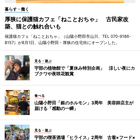
暮らす・働く
厚狭に保護猫カフェ「ねことおちゃ」 古民家改
築、猫との触れ合いも
保護猫カフェ「ねことおちゃ」（山陽小野田市山川、TEL 070-9186-
8157）が8月1日、山陽小野田・厚狭の住宅街にオープンした。
見る・遊ぶ
宇部の植物館で「夏休み特別企画」 涼しい夜にカ
ブクワや夜咲花観賞
食べる
山陽小野田「銀のホルモン」3周年 美容師店主が
届ける「感動の一瞬」
見る・遊ぶ
宇部の喫茶酒場「ヒライス」2周年 古着×フード×