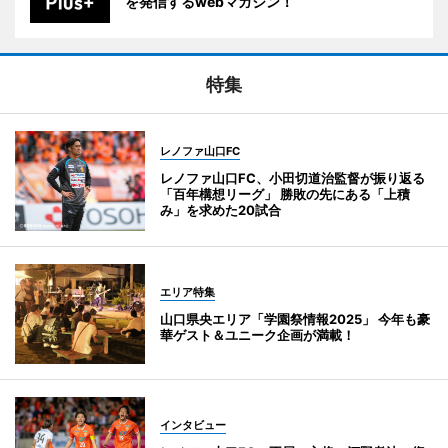
を発信するwebマガジン！
特集
レノファ山口FC
レノファ山口FC、小田切道治監督が振り返る
「百年構想リーグ」 勝敗の先にある「上積
み」を求めた20試合
エリア特集
山口県央エリア「学園祭情報2025」 今年も豪
華ゲスト＆ユニーク企画が満載！
インタビュー