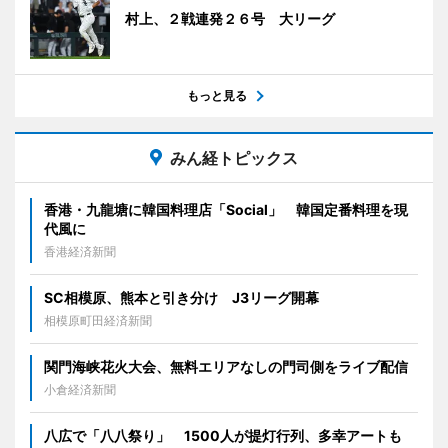
村上、２戦連発２６号 大リーグ
もっと見る
みん経トピックス
香港・九龍塘に韓国料理店「Social」 韓国定番料理を現
代風に
香港経済新聞
SC相模原、熊本と引き分け J3リーグ開幕
相模原町田経済新聞
関門海峡花火大会、無料エリアなしの門司側をライブ配信
小倉経済新聞
八広で「八八祭り」 1500人が提灯行列、多幸アートも