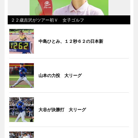
２２歳吉沢がツアー初Ｖ 女子ゴルフ
中島ひとみ、１２秒６２の日本新
山本の力投 大リーグ
大谷が決勝打 大リーグ