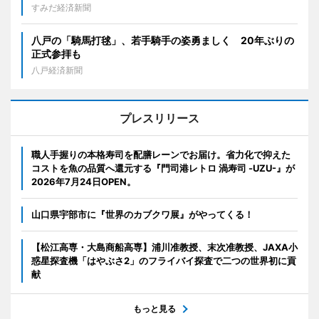
すみだ経済新聞
八戸の「騎馬打毬」、若手騎手の姿勇ましく 20年ぶりの
正式参拝も
八戸経済新聞
プレスリリース
職人手握りの本格寿司を配膳レーンでお届け。省力化で抑えた
コストを魚の品質へ還元する『門司港レトロ 渦寿司 -UZU-』が
2026年7月24日OPEN。
山口県宇部市に『世界のカブクワ展』がやってくる！
【松江高専・大島商船高専】浦川准教授、末次准教授、JAXA小
惑星探査機「はやぶさ2」のフライバイ探査で二つの世界初に貢
献
もっと見る