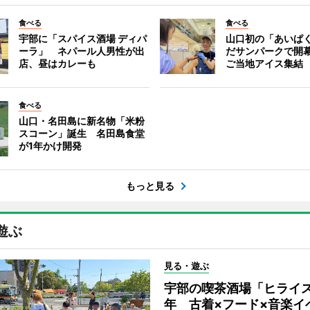
食べる
食べる
宇部に「スパイス酒場 ディパ
山口初の「あいぱ
ーラ」 ネパール人男性が出
だサンパークで開
店、昼はカレーも
ご当地アイス集結
食べる
山口・名田島に新名物「米粉
スコーン」誕生 名田島食堂
が1年かけ開発
もっと見る
遊ぶ
見る・遊ぶ
宇部の喫茶酒場「ヒライス
年 古着×フード×音楽イ