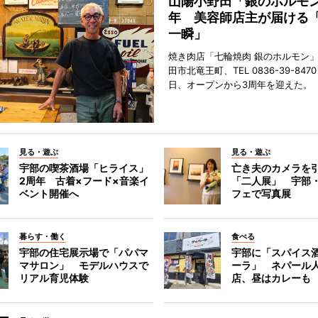
山陽小野田「銀のホルモン
年 美容師店主が届ける
一瞬」
焼き肉店「七輪焼肉 銀のホルモン
田市北竜王町、TEL 0836-39-847
日、オープンから3周年を迎えた。
見る・遊ぶ
見る・遊ぶ
宇部の喫茶酒場「ヒライス」
亡き夫のカメラを
2周年 古着×フード×音楽イ
「二人展」 宇部
ベント開催へ
フェで写真展
暮らす・働く
食べる
宇部の住宅展示場で「パパマ
宇部に「スパイス酒
マサロン」 モデルハウスで
ーラ」 ネパール
リアル育児体験
店、昼はカレーも