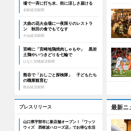
場で一斉に打ち水、街に涼しさ届ける
名駅経済新聞
大曲の花火会場に一夜限りのレストラ
ン 秋田の食でもてなす
大仙経済新聞
宮崎に「宮崎地鶏焼肉しゃもや」 黒岩
土鶏やいつきどりを七輪で
ひなた宮崎経済新聞
熊谷で「おしごと探検隊」 子どもたち
の職業観育む
熊谷経済新聞
プレスリリース
最新ニ
山口県宇部市に新店舗オープン！「ワッツ
ウィズ 西岐波ハローズ店」でお得な生活