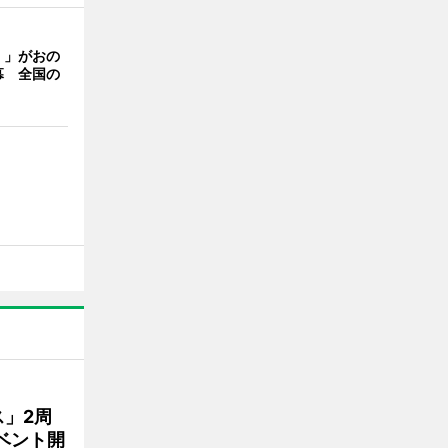
く」がおの
幕 全国の
」2周
ベント開