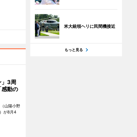
米大統領ヘリに民間機接近
もっと見る
」3周
「感動の
」（山陽小野
0）が8月4