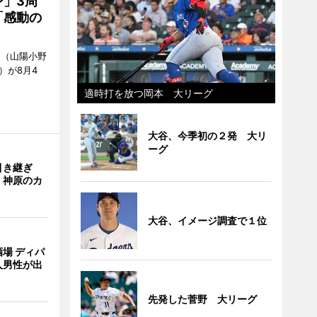
」3周
「感動の
」（山陽小野
0）が8月4
適時打を放つ岡本 大リーグ
大谷、今季初の２発 大リ
ーグ
引き継ぎ
・神原のカ
大谷、イメージ調査で１位
場 ディパ
人男性が出
先発した菅野 大リーグ