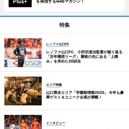
を発信するwebマガジン！
特集
レノファ山口FC
レノファ山口FC、小田切道治監督が振り返る
「百年構想リーグ」 勝敗の先にある「上積
み」を求めた20試合
エリア特集
山口県央エリア「学園祭情報2025」 今年も豪
華ゲスト＆ユニーク企画が満載！
インタビュー