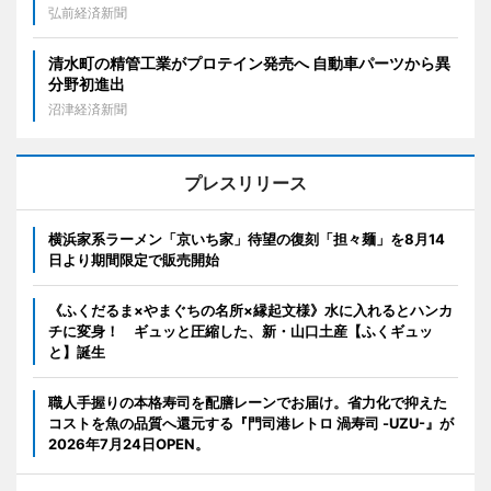
弘前経済新聞
清水町の精管工業がプロテイン発売へ 自動車パーツから異
分野初進出
沼津経済新聞
プレスリリース
横浜家系ラーメン「京いち家」待望の復刻「担々麺」を8月14
日より期間限定で販売開始
《ふくだるま×やまぐちの名所×縁起文様》水に入れるとハンカ
チに変身！ ギュッと圧縮した、新・山口土産【ふくギュッ
と】誕生
職人手握りの本格寿司を配膳レーンでお届け。省力化で抑えた
コストを魚の品質へ還元する『門司港レトロ 渦寿司 -UZU-』が
2026年7月24日OPEN。