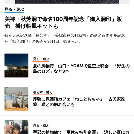
見る・遊ぶ
美祢・秋芳洞で命名100周年記念「御入洞印」販
売 掛け軸風キットも
特別天然記念物「秋芳洞」（美祢市秋芳町秋吉）の命名百周年を記念し
た「御入洞印」の販売が8月1日、始まった。
見る・遊ぶ
夏の風物詩、山口・YCAMで星空上映会 「野生の
島のロズ」など3本
暮らす・働く
厚狭に保護猫カフェ「ねことおちゃ」 古民家改
築、猫との触れ合いも
見る・遊ぶ
宇部の植物館で「夏休み特別企画」 涼しい夜にカ