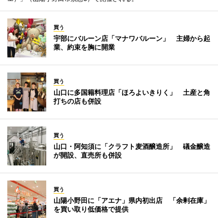
買う
宇部にバルーン店「マナワバルーン」 主婦から起
業、約束を胸に開業
買う
山口に多国籍料理店「ほろよいきりく」 土産と角
打ちの店も併設
買う
山口・阿知須に「クラフト麦酒醸造所」 礒金醸造
が開設、直売所も併設
買う
山陽小野田に「アエナ」県内初出店 「余剰在庫」
を買い取り低価格で提供