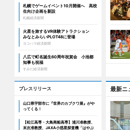
札幌でゲームイベント10月開催へ 高校
生向け企画を新設
札幌経済新聞
火星を旅するVR体験アトラクション
みなとみらいPLOT48に登場
ヨコハマ経済新聞
八広で町名誕生60周年祝賀会 小池都
知事も祝福
すみだ経済新聞
プレスリリース
最新ニ
山口県宇部市に『世界のカブクワ展』がや
ってくる！
【松江高専・大島商船高専】浦川准教授、
末次准教授、JAXA小惑星探査機「はやぶ