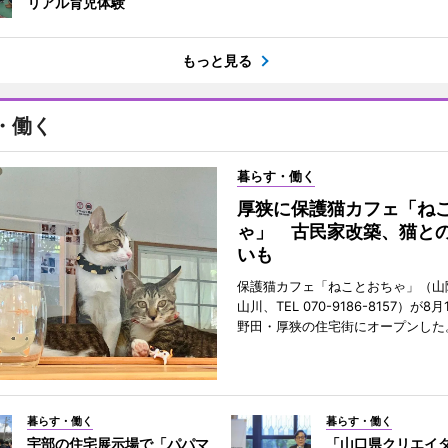
リアル育児体験
もっと見る
・働く
暮らす・働く
厚狭に保護猫カフェ「ね
ゃ」 古民家改築、猫と
いも
保護猫カフェ「ねことおちゃ」（山
山川、TEL 070-9186-8157）が
野田・厚狭の住宅街にオープンした
暮らす・働く
暮らす・働く
宇部の住宅展示場で「パパマ
「山口県クリエイ