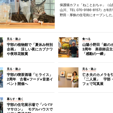
保護猫カフェ「ねことおちゃ」（山
山川、TEL 070-9186-8157）が
野田・厚狭の住宅街にオープンした
見る・遊ぶ
食べる
宇部の植物館で「夏休み特別
山陽小野田「銀の
企画」 涼しい夜にカブクワ
3周年 美容師店
や夜咲花観賞
「感動の一瞬」
見る・遊ぶ
見る・遊ぶ
宇部の喫茶酒場「ヒライス」
亡き夫のカメラを
2周年 古着×フード×音楽イ
「二人展」 宇部
ベント開催へ
フェで写真展
暮らす・働く
宇部の住宅展示場で「パパマ
マサロン」 モデルハウスで