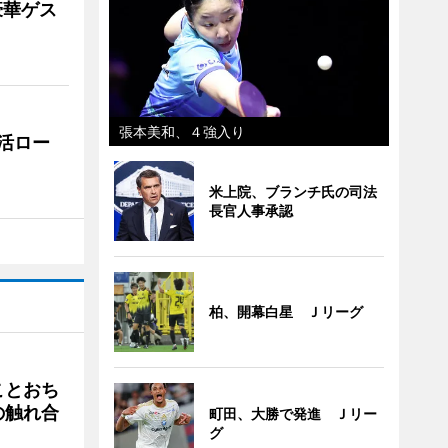
豪華ゲス
張本美和、４強入り
活ロー
米上院、ブランチ氏の司法
長官人事承認
柏、開幕白星 Ｊリーグ
ことおち
の触れ合
町田、大勝で発進 Ｊリー
グ