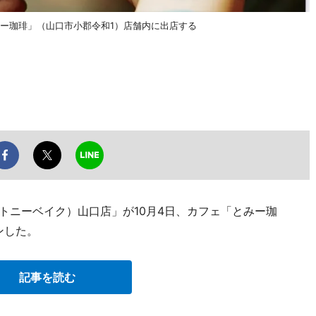
とみー珈琲」（山口市小郡令和1）店舗内に出店する
e（トニーベイク）山口店」が10月4日、カフェ「とみー珈
ンした。
記事を読む