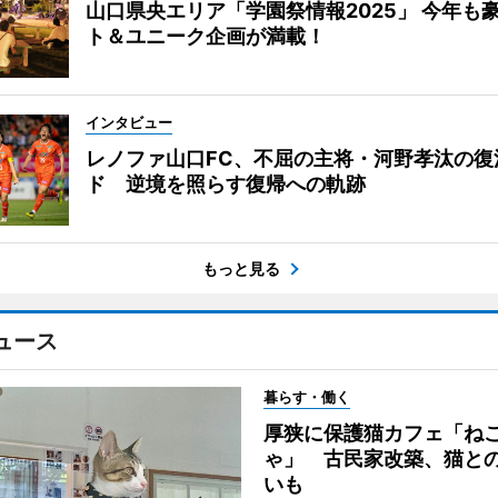
山口県央エリア「学園祭情報2025」 今年も
ト＆ユニーク企画が満載！
インタビュー
レノファ山口FC、不屈の主将・河野孝汰の復
ド 逆境を照らす復帰への軌跡
もっと見る
ュース
暮らす・働く
厚狭に保護猫カフェ「ね
ゃ」 古民家改築、猫と
いも