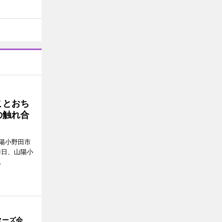
ことおち
の触れ合
陽小野田市
8月1日、山陽小
。
ターズ会