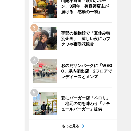
山陽小野田「銀のホルモ
ン」3周年 美容師店主が
届ける「感動の一瞬」
宇部の植物館で「夏休み特
別企画」 涼しい夜にカブ
クワや夜咲花観賞
おのだサンパークに「WEG
O」県内初出店 2フロアで
レディースとメンズ
萩にバーガー店「ペロリ」
地元の旬を味わう「ナチ
ュールバーガー」提供
もっと見る