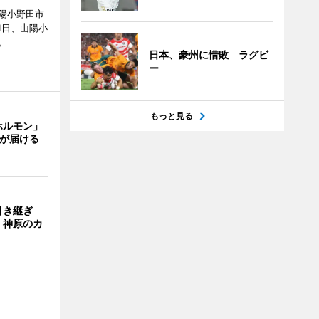
陽小野田市
8月1日、山陽小
。
日本、豪州に惜敗 ラグビ
ー
もっと見る
ホルモン」
主が届ける
引き継ぎ
・神原のカ