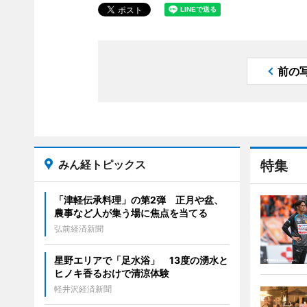
前の
みん経トピックス
特集
「津軽伝承料理」の第2弾 正月や盆、
農事など人が集う場に焦点を当てる
弘前経済新聞
星野エリアで「足水浴」 13度の湧水と
ヒノキ香るおけで清涼体験
軽井沢経済新聞