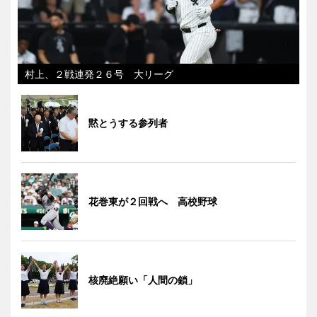
村上、２戦連発２６号 大リーグ
黙とうする参列者
花巻東が２回戦へ 高校野球
核廃絶願い「人間の鎖」