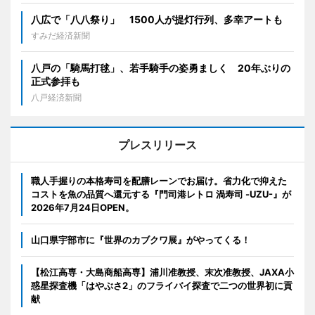
八広で「八八祭り」 1500人が提灯行列、多幸アートも
すみだ経済新聞
八戸の「騎馬打毬」、若手騎手の姿勇ましく 20年ぶりの
正式参拝も
八戸経済新聞
プレスリリース
職人手握りの本格寿司を配膳レーンでお届け。省力化で抑えた
コストを魚の品質へ還元する『門司港レトロ 渦寿司 -UZU-』が
2026年7月24日OPEN。
山口県宇部市に『世界のカブクワ展』がやってくる！
【松江高専・大島商船高専】浦川准教授、末次准教授、JAXA小
惑星探査機「はやぶさ2」のフライバイ探査で二つの世界初に貢
献