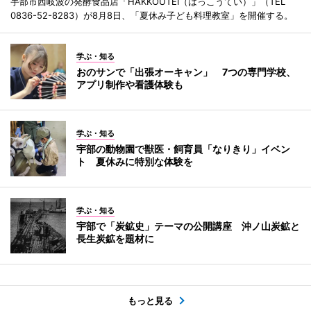
宇部市西岐波の発酵食品店「HAKKOUTEI（はっこうてい）」（TEL
0836-52-8283）が8月8日、「夏休み子ども料理教室」を開催する。
学ぶ・知る
おのサンで「出張オーキャン」 7つの専門学校、
アプリ制作や看護体験も
学ぶ・知る
宇部の動物園で獣医・飼育員「なりきり」イベン
ト 夏休みに特別な体験を
学ぶ・知る
宇部で「炭鉱史」テーマの公開講座 沖ノ山炭鉱と
長生炭鉱を題材に
もっと見る