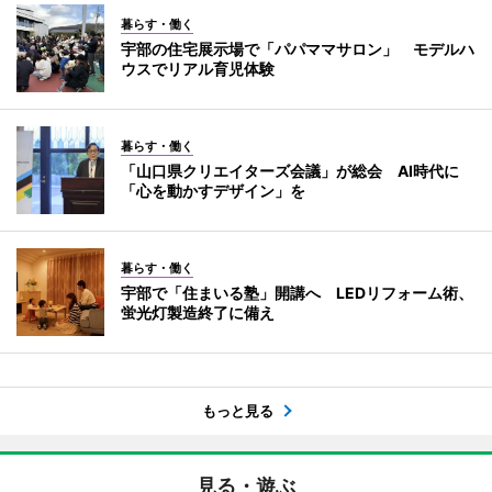
暮らす・働く
宇部の住宅展示場で「パパママサロン」 モデルハ
ウスでリアル育児体験
暮らす・働く
「山口県クリエイターズ会議」が総会 AI時代に
「心を動かすデザイン」を
暮らす・働く
宇部で「住まいる塾」開講へ LEDリフォーム術、
蛍光灯製造終了に備え
もっと見る
見る・遊ぶ