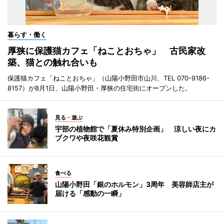
暮らす・働く
厚狭に保護猫カフェ「ねことおちゃ」 古民家改
築、猫との触れ合いも
保護猫カフェ「ねことおちゃ」（山陽小野田市山川、TEL 070-9186-
8157）が8月1日、山陽小野田・厚狭の住宅街にオープンした。
見る・遊ぶ
宇部の植物館で「夏休み特別企画」 涼しい夜にカ
ブクワや夜咲花観賞
食べる
山陽小野田「銀のホルモン」3周年 美容師店主が
届ける「感動の一瞬」