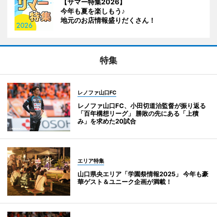
【サマー特集2026】
今年も夏を楽しもう♪
地元のお店情報盛りだくさん！
特集
レノファ山口FC
レノファ山口FC、小田切道治監督が振り返る
「百年構想リーグ」 勝敗の先にある「上積
み」を求めた20試合
エリア特集
山口県央エリア「学園祭情報2025」 今年も豪
華ゲスト＆ユニーク企画が満載！