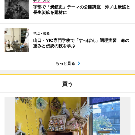
学ぶ・知る
宇部で「炭鉱史」テーマの公開講座 沖ノ山炭鉱と
長生炭鉱を題材に
学ぶ・知る
山口・YIC専門学校で「すっぽん」調理実習 命の
重みと伝統の技を学ぶ
もっと見る
買う