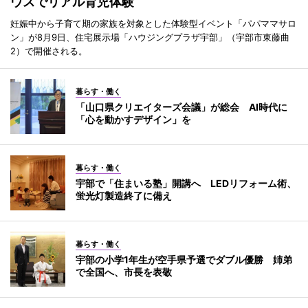
ウスでリアル育児体験
妊娠中から子育て期の家族を対象とした体験型イベント「パパママサロ
ン」が8月9日、住宅展示場「ハウジングプラザ宇部」（宇部市東藤曲
2）で開催される。
暮らす・働く
「山口県クリエイターズ会議」が総会 AI時代に
「心を動かすデザイン」を
暮らす・働く
宇部で「住まいる塾」開講へ LEDリフォーム術、
蛍光灯製造終了に備え
暮らす・働く
宇部の小学1年生が空手県予選でダブル優勝 姉弟
で全国へ、市長を表敬