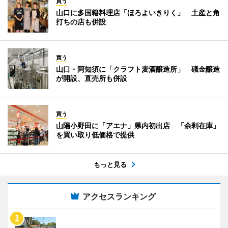
買う
山口に多国籍料理店「ほろよいきりく」 土産と角
打ちの店も併設
買う
山口・阿知須に「クラフト麦酒醸造所」 礒金醸造
が開設、直売所も併設
買う
山陽小野田に「アエナ」県内初出店 「余剰在庫」
を買い取り低価格で提供
もっと見る
アクセスランキング