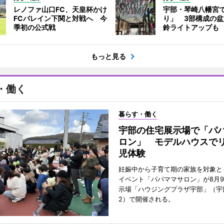
レノファ山口FC、天皇杯かけ
宇部・琴崎八幡宮
FCバレイン下関と対戦へ 今
り」 3部構成の
季初の公式戦
鈴ライトアップも
もっと見る
・働く
暮らす・働く
宇部の住宅展示場で「パ
ロン」 モデルハウスで
児体験
妊娠中から子育て期の家族を対象と
イベント「パパママサロン」が8月
示場「ハウジングプラザ宇部」（宇
2）で開催される。