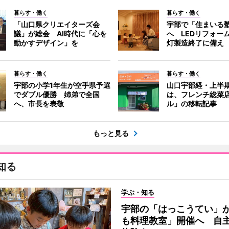
暮らす・働く
暮らす・働く
「山口県クリエイターズ会
宇部で「住まいる
議」が総会 AI時代に「心を
へ LEDリフォー
動かすデザイン」を
灯製造終了に備え
暮らす・働く
暮らす・働く
宇部の小学1年生が空手県予選
山口宇部経・上半期
でダブル優勝 姉弟で全国
は、フレンチ総菜
へ、市長を表敬
ル」の移転記事
もっと見る
知る
学ぶ・知る
宇部の「はっこうてい」
も料理教室」開催へ 自