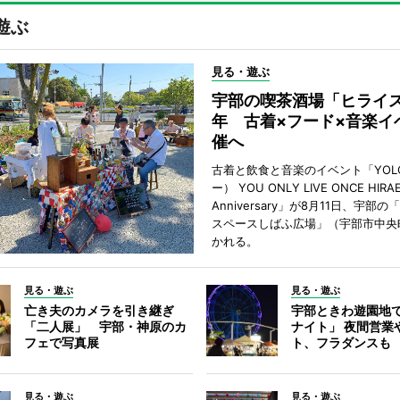
遊ぶ
見る・遊ぶ
宇部の喫茶酒場「ヒライス
年 古着×フード×音楽イ
催へ
古着と飲食と音楽のイベント「YOL
ー） YOU ONLY LIVE ONCE HIRA
Anniversary」が8月11日、宇部
スペースしばふ広場」（宇部市中央
かれる。
見る・遊ぶ
見る・遊ぶ
亡き夫のカメラを引き継ぎ
宇部ときわ遊園地
「二人展」 宇部・神原のカ
ナイト」 夜間営業
フェで写真展
ト、フラダンスも
見る・遊ぶ
見る・遊ぶ