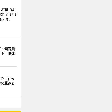
UTEI（は
83）が8月8
催する。
医・飼育員
ント 夏休
校で「すっ
命の重みと