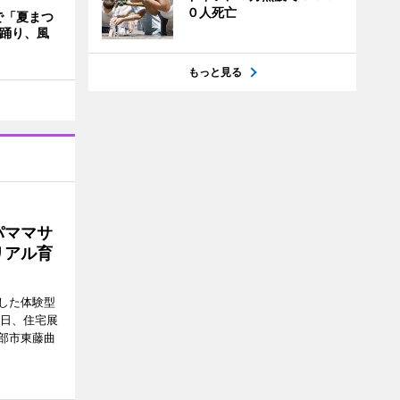
０人死亡
で「夏まつ
盆踊り、風
もっと見る
パママサ
リアル育
した体験型
9日、住宅展
部市東藤曲