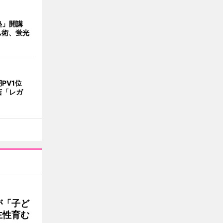
塾」開講
ム術、蛍光
PV1位
店「レガ
が「子ど
主性育む