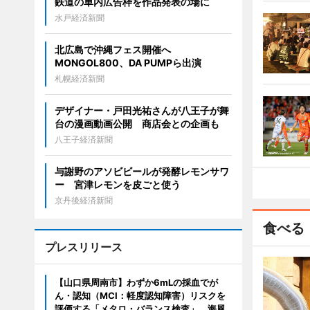
鉄道の車内広告枠を作品発表の場に
水戸経済新聞
北広島で沖縄フェス開催へ
MONGOL800、DA PUMPら出演
札幌経済新聞
デザイナー・戸田光祐さんが八王子が舞
台の漫画動画公開 商店会との企画も
八王子経済新聞
与謝野のアソビビールが発酵レモンサワ
ー 宮津レモンを皮ごと使う
京丹後経済新聞
食べる
プレスリリース
【山口県周南市】わずか6mLの採血でが
ん・認知（MCI：軽度認知障害）リスクを
評価する「メタロ・バランス検査」、海風