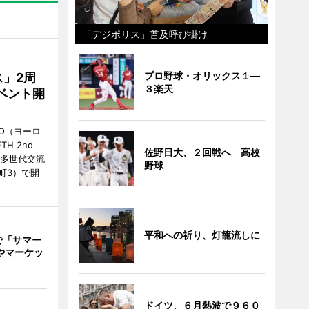
「デジポリス」普及呼び掛け
プロ野球・オリックス１―
」2周
３楽天
ベント開
O（ヨーロ
ETH 2nd
佐野日大、２回戦へ 高校
の「多世代交流
野球
町3）で開
平和への祈り、灯籠流しに
で「サマー
やマーケッ
ドイツ、６月熱波で９６０