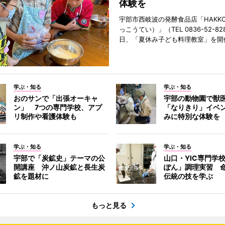
体験を
宇部市西岐波の発酵食品店「HAKKO
っこうてい）」（TEL 0836-52-82
日、「夏休み子ども料理教室」を開
学ぶ・知る
学ぶ・知る
おのサンで「出張オーキャ
宇部の動物園で獣
ン」 7つの専門学校、アプ
「なりきり」イベ
リ制作や看護体験も
みに特別な体験を
学ぶ・知る
学ぶ・知る
宇部で「炭鉱史」テーマの公
山口・YIC専門学
開講座 沖ノ山炭鉱と長生炭
ぽん」調理実習 
鉱を題材に
伝統の技を学ぶ
もっと見る