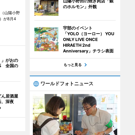
山陽小野田の焼き肉店「銀
のホルモン」外観
」（山陽小野
0）が8月4
宇部のイベント
「YOLO（ヨーロー） YOU
ONLY LIVE ONCE
HIRAETH 2nd
Anniversary」チラシ表面
く」がおの
もっと見る
幕 全国の
ワールドフォトニュース
どん居酒屋
転、深夜
も