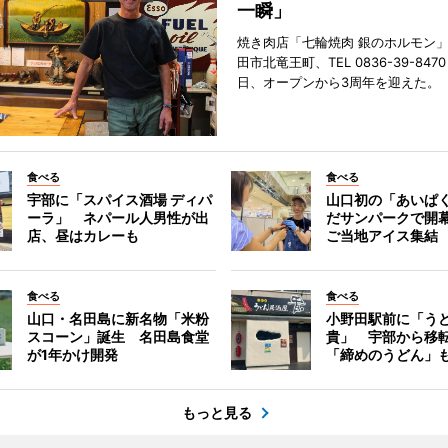
一瞬」
焼き肉店「七輪焼肉 銀のホルモン
田市北竜王町、TEL 0836-39-847
日、オープンから3周年を迎えた。
食べる
食べる
宇部に「スパイス酒場 ディパ
山口初の「あいぱ
ーラ」 ネパール人男性が出
だサンパークで開
店、昼はカレーも
ご当地アイス集結
食べる
食べる
山口・名田島に新名物「米粉
小野田駅前に「う
スコーン」誕生 名田島食堂
貴」 宇部から移
が1年かけ開発
「締めのうどん」
もっと見る