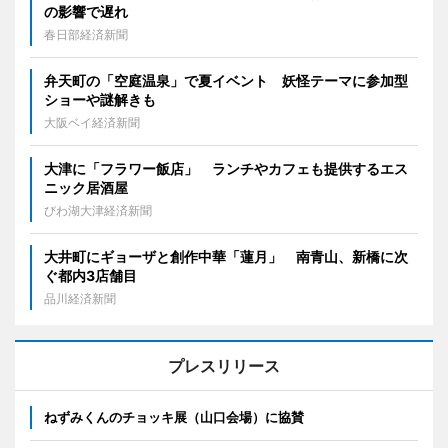
の影響で遅れ
春日部経済新聞
弁天町の「空庭温泉」で夏イベント 妖怪テーマに参加型
ショーや謎解きも
大阪ベイ経済新聞
大津に「フラワー飯店」 ランチやカフェも提供するエス
ニック居酒屋
びわ湖大津経済新聞
大井町にギョーザと創作中華「蓮月」 南青山、新橋に次
ぐ都内3店舗目
品川経済新聞
プレスリリース
ねずみくんのチョッキ展（山口会場）に協賛