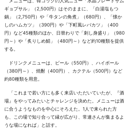
メニューは、韓コックの人気ニュー「水晶プレートサム
ギョプサル」（2,500円）はそのままに、「白湯塩もつ
鍋」（2,750円）や「牛タンの角煮」（680円）、「懐か
しのハムカツ」（390円）や「下町風レバカツ」（400
円）など45種類のほか、日替わりで「刺し身盛り」（980
円～）や「炙りしめ鯖」（480円～）など約10種類を提供
する。
ドリンクメニューは、ビール（550円）、ハイボール
（380円～）、焼酎（400円）、カクテル（500円）など
約80種類を用意。
「これまで若い方にも多く来店いただいていたが、『酒
場』をやってみたいとチャレンジを決めた。メニューは酒
に合うようなものを中心にそろえた。1人で来られた方
も、この場で知り合って縁が広がり、常連さんが集まるよ
うな場になれば」と話す。