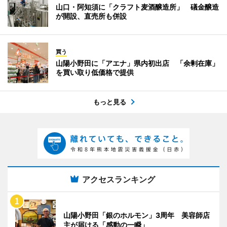
山口・阿知須に「クラフト麦酒醸造所」 礒金醸造
が開設、直売所も併設
買う
山陽小野田に「アエナ」県内初出店 「余剰在庫」
を買い取り低価格で提供
もっと見る
アクセスランキング
山陽小野田「銀のホルモン」3周年 美容師店
主が届ける「感動の一瞬」