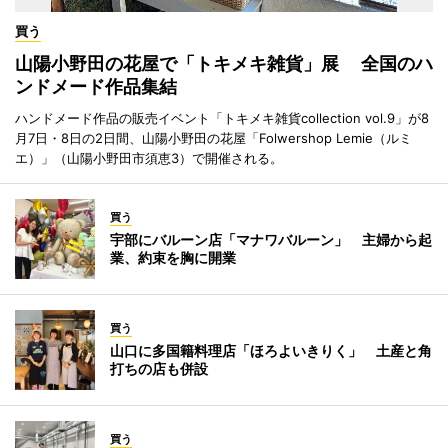
買う
山陽小野田の花屋で「トキメキ雑貨」展 全国のハ
ンドメード作品集結
ハンドメード作品の販売イベント「トキメキ雑貨collection vol.9」が8
月7日・8日の2日間、山陽小野田の花屋「Folwershop Lemie（ルミ
エ）」（山陽小野田市須恵3）で開催される。
買う
宇部にバルーン店「マナワバルーン」 主婦から起
業、約束を胸に開業
買う
山口に多国籍料理店「ほろよいきりく」 土産と角
打ちの店も併設
買う