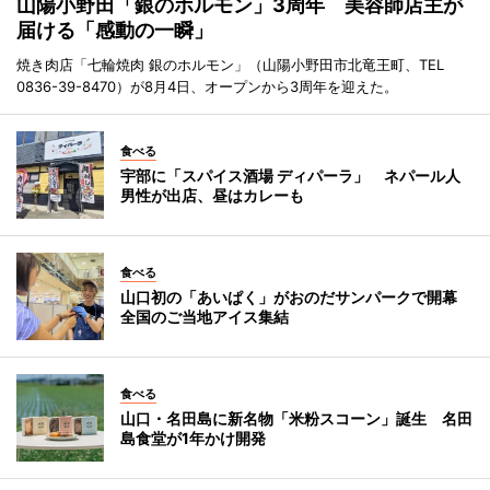
山陽小野田「銀のホルモン」3周年 美容師店主が
届ける「感動の一瞬」
焼き肉店「七輪焼肉 銀のホルモン」（山陽小野田市北竜王町、TEL
0836-39-8470）が8月4日、オープンから3周年を迎えた。
食べる
宇部に「スパイス酒場 ディパーラ」 ネパール人
男性が出店、昼はカレーも
食べる
山口初の「あいぱく」がおのだサンパークで開幕
全国のご当地アイス集結
食べる
山口・名田島に新名物「米粉スコーン」誕生 名田
島食堂が1年かけ開発