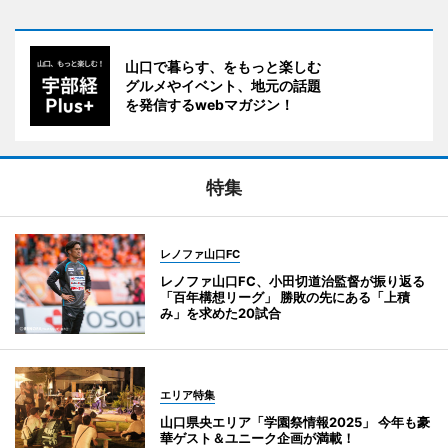
山口で暮らす、をもっと楽しむ
グルメやイベント、地元の話題
を発信するwebマガジン！
特集
レノファ山口FC
レノファ山口FC、小田切道治監督が振り返る
「百年構想リーグ」 勝敗の先にある「上積
み」を求めた20試合
エリア特集
山口県央エリア「学園祭情報2025」 今年も豪
華ゲスト＆ユニーク企画が満載！