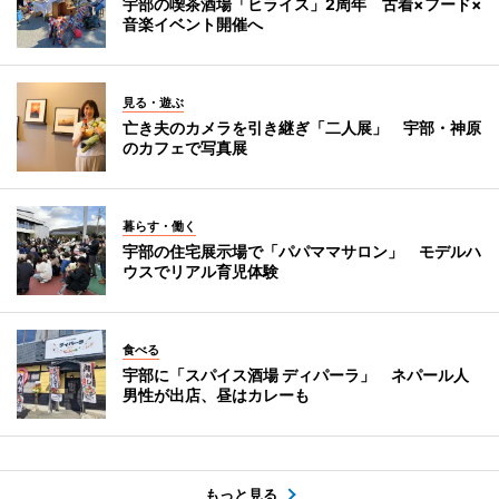
宇部の喫茶酒場「ヒライス」2周年 古着×フード×
音楽イベント開催へ
見る・遊ぶ
亡き夫のカメラを引き継ぎ「二人展」 宇部・神原
のカフェで写真展
暮らす・働く
宇部の住宅展示場で「パパママサロン」 モデルハ
ウスでリアル育児体験
食べる
宇部に「スパイス酒場 ディパーラ」 ネパール人
男性が出店、昼はカレーも
もっと見る