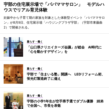
宇部の住宅展示場で「パパママサロン」 モデルハ
ウスでリアル育児体験
妊娠中から子育て期の家族を対象とした体験型イベント「パパママサロ
ン」が8月9日、住宅展示場「ハウジングプラザ宇部」（宇部市東藤曲
2）で開催される。
暮らす・働く
「山口県クリエイターズ会議」が総会 AI時代に
「心を動かすデザイン」を
暮らす・働く
宇部で「住まいる塾」開講へ LEDリフォーム術、
蛍光灯製造終了に備え
暮らす・働く
宇部の小学1年生が空手県予選でダブル優勝 姉弟
で全国へ、市長を表敬