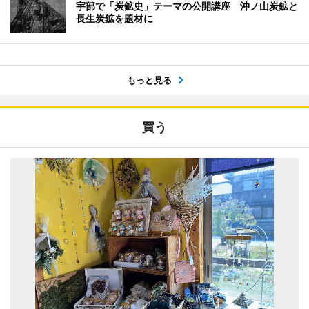
宇部で「炭鉱史」テーマの公開講座 沖ノ山炭鉱と
長生炭鉱を題材に
もっと見る
買う