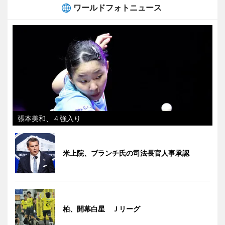
ワールドフォトニュース
張本美和、４強入り
米上院、ブランチ氏の司法長官人事承認
柏、開幕白星 Ｊリーグ