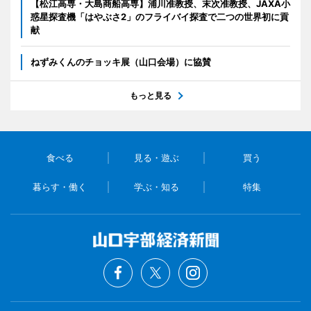
【松江高専・大島商船高専】浦川准教授、末次准教授、JAXA小
惑星探査機「はやぶさ2」のフライバイ探査で二つの世界初に貢
献
ねずみくんのチョッキ展（山口会場）に協賛
もっと見る
食べる
見る・遊ぶ
買う
暮らす・働く
学ぶ・知る
特集