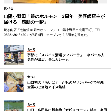
食べる
山陽小野田「銀のホルモン」3周年 美容師店主が
届ける「感動の一瞬」
焼き肉店「七輪焼肉 銀のホルモン」（山陽小野田市北竜王町、TEL
0836-39-8470）が8月4日、オープンから3周年を迎えた。
食べる
宇部に「スパイス酒場 ディパーラ」 ネパール人
男性が出店、昼はカレーも
食べる
山口初の「あいぱく」がおのだサンパークで開幕
全国のご当地アイス集結
食べる
山口・名田島に新名物「米粉スコーン」誕生 名田