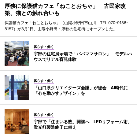
厚狭に保護猫カフェ「ねことおちゃ」 古民家改
築、猫との触れ合いも
保護猫カフェ「ねことおちゃ」（山陽小野田市山川、TEL 070-9186-
8157）が8月1日、山陽小野田・厚狭の住宅街にオープンした。
暮らす・働く
宇部の住宅展示場で「パパママサロン」 モデルハ
ウスでリアル育児体験
暮らす・働く
「山口県クリエイターズ会議」が総会 AI時代に
「心を動かすデザイン」を
暮らす・働く
宇部で「住まいる塾」開講へ LEDリフォーム術、
蛍光灯製造終了に備え