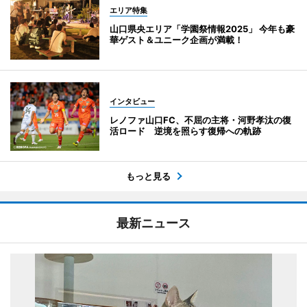
エリア特集
山口県央エリア「学園祭情報2025」 今年も豪
華ゲスト＆ユニーク企画が満載！
インタビュー
レノファ山口FC、不屈の主将・河野孝汰の復
活ロード 逆境を照らす復帰への軌跡
もっと見る
最新ニュース