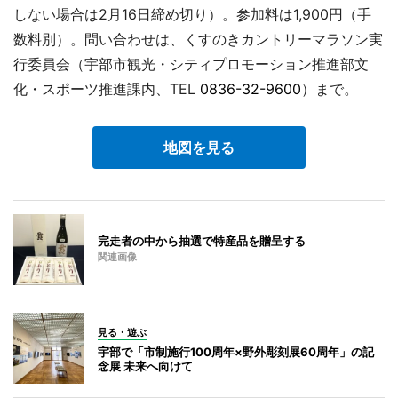
しない場合は2月16日締め切り）。参加料は1,900円（手
数料別）。問い合わせは、くすのきカントリーマラソン実
行委員会（宇部市観光・シティプロモーション推進部文
化・スポーツ推進課内、TEL
0836-32-9600
）まで。
地図を見る
完走者の中から抽選で特産品を贈呈する
関連画像
見る・遊ぶ
宇部で「市制施行100周年×野外彫刻展60周年」の記
念展 未来へ向けて