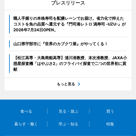
プレスリリース
職人手握りの本格寿司を配膳レーンでお届け。省力化で抑えた
コストを魚の品質へ還元する『門司港レトロ 渦寿司 -UZU-』が
2026年7月24日OPEN。
山口県宇部市に『世界のカブクワ展』がやってくる！
【松江高専・大島商船高専】浦川准教授、末次准教授、JAXA小
惑星探査機「はやぶさ2」のフライバイ探査で二つの世界初に貢
献
もっと見る
食べる
見る・遊ぶ
買う
暮らす・働く
学ぶ・知る
特集