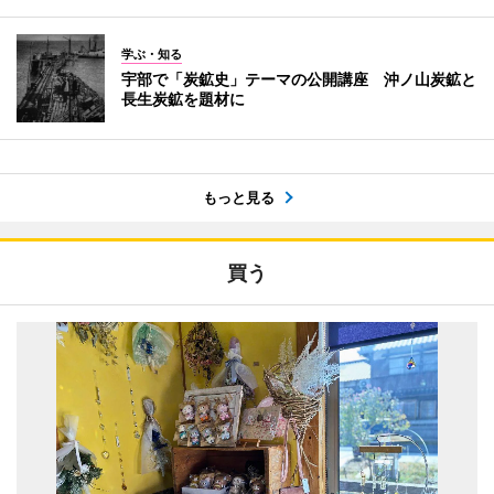
学ぶ・知る
宇部で「炭鉱史」テーマの公開講座 沖ノ山炭鉱と
長生炭鉱を題材に
もっと見る
買う