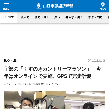
31°C
食べる
見る・遊ぶ
買う
暮らす・働く
学ぶ・知る
見る・遊ぶ
2021.02.08
宇部の「くすのきカントリーマラソン」 今
年はオンラインで実施、GPSで完走計測
スポーツ
イベント
宇部市
マラソン