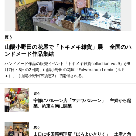
買う
山陽小野田の花屋で「トキメキ雑貨」展 全国のハ
ンドメード作品集結
ハンドメード作品の販売イベント「トキメキ雑貨collection vol.9」が8
月7日・8日の2日間、山陽小野田の花屋「Folwershop Lemie（ルミ
エ）」（山陽小野田市須恵3）で開催される。
買う
宇部にバルーン店「マナワバルーン」 主婦から起
業、約束を胸に開業
買う
山口に多国籍料理店「ほろよいきりく」 土産と角