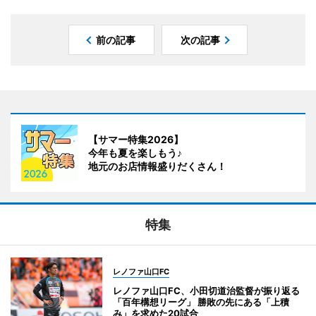
前の記事
次の記事
【サマー特集2026】
今年も夏を楽しもう♪
地元のお店情報盛りだくさん！
特集
レノファ山口FC
レノファ山口FC、小田切道治監督が振り返る
「百年構想リーグ」 勝敗の先にある「上積
み」を求めた20試合