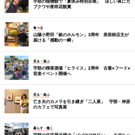
宇部の植物館で「夏休み特別企画」 涼しい夜にカ
ブクワや夜咲花観賞
食べる
山陽小野田「銀のホルモン」3周年 美容師店主が
届ける「感動の一瞬」
見る・遊ぶ
宇部の喫茶酒場「ヒライス」2周年 古着×フード×
音楽イベント開催へ
見る・遊ぶ
亡き夫のカメラを引き継ぎ「二人展」 宇部・神原
のカフェで写真展
暮らす・働く
宇部の住宅展示場で「パパママサロン」 モデルハ