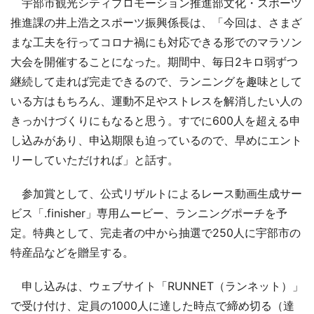
宇部市観光シティプロモーション推進部文化・スポーツ
推進課の井上浩之スポーツ振興係長は、「今回は、さまざ
まな工夫を行ってコロナ禍にも対応できる形でのマラソン
大会を開催することになった。期間中、毎日2キロ弱ずつ
継続して走れば完走できるので、ランニングを趣味として
いる方はもちろん、運動不足やストレスを解消したい人の
きっかけづくりにもなると思う。すでに600人を超える申
し込みがあり、申込期限も迫っているので、早めにエント
リーしていただければ」と話す。
参加賞として、公式リザルトによるレース動画生成サー
ビス「.finisher」専用ムービー、ランニングポーチを予
定。特典として、完走者の中から抽選で250人に宇部市の
特産品などを贈呈する。
申し込みは、ウェブサイト「RUNNET（ランネット）」
で受け付け、定員の1000人に達した時点で締め切る（達