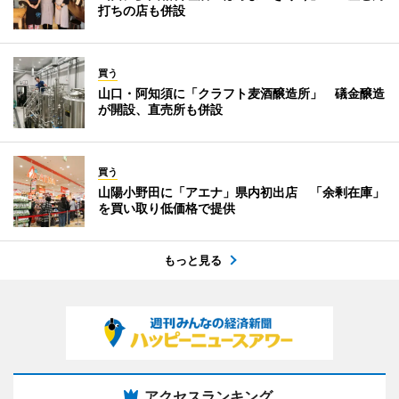
打ちの店も併設
買う
山口・阿知須に「クラフト麦酒醸造所」 礒金醸造
が開設、直売所も併設
買う
山陽小野田に「アエナ」県内初出店 「余剰在庫」
を買い取り低価格で提供
もっと見る
アクセスランキング