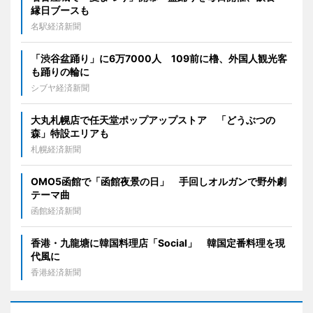
縁日ブースも
名駅経済新聞
「渋谷盆踊り」に6万7000人 109前に櫓、外国人観光客
も踊りの輪に
シブヤ経済新聞
大丸札幌店で任天堂ポップアップストア 「どうぶつの
森」特設エリアも
札幌経済新聞
OMO5函館で「函館夜景の日」 手回しオルガンで野外劇
テーマ曲
函館経済新聞
香港・九龍塘に韓国料理店「Social」 韓国定番料理を現
代風に
香港経済新聞