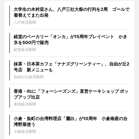
大学生の木村栞さん、八戸三社大祭の行列を2周 ゴールで
着替えてまた出発
八戸経済新聞
経堂のベーカリー「オンカ」が15周年プレイベント かき
氷を500円で販売
経堂経済新聞
抹茶・日本茶カフェ「ナナズグリーンティー」、自由が丘2
号店 新メニューも
自由が丘経済新聞
香港・ifcに「フォーシーズンズ」直営ケーキショップ ポッ
プアップ出店
香港経済新聞
小倉・魚町の台湾料理店「麗白」が10周年 小倉南産の台
湾野菜使う
小倉経済新聞