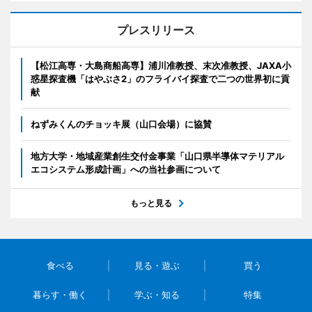
プレスリリース
【松江高専・大島商船高専】浦川准教授、末次准教授、JAXA小
惑星探査機「はやぶさ2」のフライバイ探査で二つの世界初に貢
献
ねずみくんのチョッキ展（山口会場）に協賛
地方大学・地域産業創生交付金事業「山口県半導体マテリアル
エコシステム形成計画」への当社参画について
もっと見る
食べる
見る・遊ぶ
買う
暮らす・働く
学ぶ・知る
特集