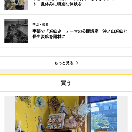
ト 夏休みに特別な体験を
学ぶ・知る
宇部で「炭鉱史」テーマの公開講座 沖ノ山炭鉱と
長生炭鉱を題材に
もっと見る
買う