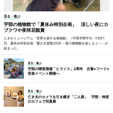
見る・遊ぶ
宇部の植物館で「夏休み特別企画」 涼しい夜にカ
ブクワや夜咲花観賞
ときわミュージアム「世界を旅する植物館」（宇部市野中3）で8月1
日、夏休み特別企画「夏の大冒険2026 ～夜の植物館を楽しもう～」が
始まった。
見る・遊ぶ
宇部の喫茶酒場「ヒライス」2周年 古着×フード×
音楽イベント開催へ
見る・遊ぶ
亡き夫のカメラを引き継ぎ「二人展」 宇部・神原
のカフェで写真展