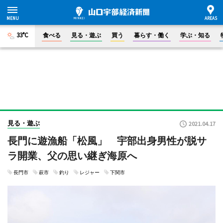
33°C
食べる
見る・遊ぶ
買う
暮らす・働く
学ぶ・知る
見る・遊ぶ
2021.04.17
長門に遊漁船「松風」 宇部出身男性が脱サ
ラ開業、父の思い継ぎ海原へ
長門市
萩市
釣り
レジャー
下関市