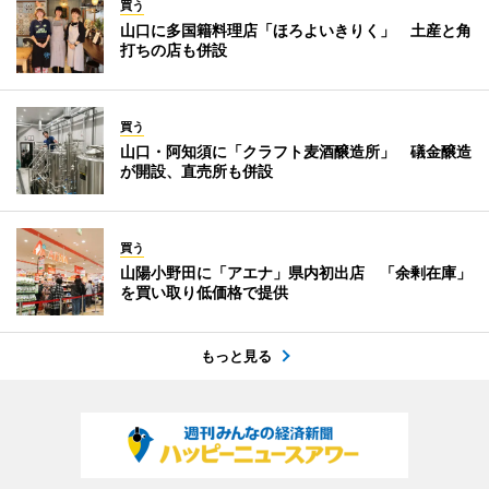
買う
山口に多国籍料理店「ほろよいきりく」 土産と角
打ちの店も併設
買う
山口・阿知須に「クラフト麦酒醸造所」 礒金醸造
が開設、直売所も併設
買う
山陽小野田に「アエナ」県内初出店 「余剰在庫」
を買い取り低価格で提供
もっと見る