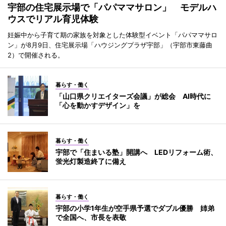
宇部の住宅展示場で「パパママサロン」 モデルハ
ウスでリアル育児体験
妊娠中から子育て期の家族を対象とした体験型イベント「パパママサロ
ン」が8月9日、住宅展示場「ハウジングプラザ宇部」（宇部市東藤曲
2）で開催される。
暮らす・働く
「山口県クリエイターズ会議」が総会 AI時代に
「心を動かすデザイン」を
暮らす・働く
宇部で「住まいる塾」開講へ LEDリフォーム術、
蛍光灯製造終了に備え
暮らす・働く
宇部の小学1年生が空手県予選でダブル優勝 姉弟
で全国へ、市長を表敬