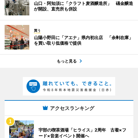
山口・阿知須に「クラフト麦酒醸造所」 礒金醸造
が開設、直売所も併設
買う
山陽小野田に「アエナ」県内初出店 「余剰在庫」
を買い取り低価格で提供
もっと見る
アクセスランキング
宇部の喫茶酒場「ヒライス」2周年 古着×フ
ード×音楽イベント開催へ