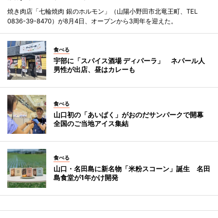
焼き肉店「七輪焼肉 銀のホルモン」（山陽小野田市北竜王町、TEL
0836-39-8470）が8月4日、オープンから3周年を迎えた。
食べる
宇部に「スパイス酒場 ディパーラ」 ネパール人
男性が出店、昼はカレーも
食べる
山口初の「あいぱく」がおのだサンパークで開幕
全国のご当地アイス集結
食べる
山口・名田島に新名物「米粉スコーン」誕生 名田
島食堂が1年かけ開発