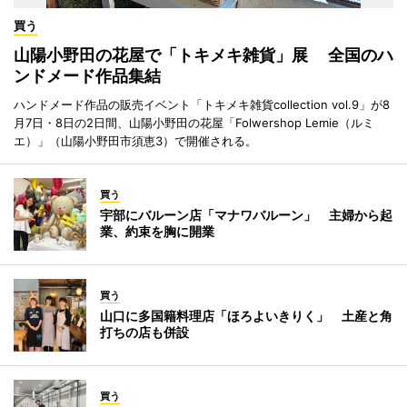
買う
山陽小野田の花屋で「トキメキ雑貨」展 全国のハ
ンドメード作品集結
ハンドメード作品の販売イベント「トキメキ雑貨collection vol.9」が8
月7日・8日の2日間、山陽小野田の花屋「Folwershop Lemie（ルミ
エ）」（山陽小野田市須恵3）で開催される。
買う
宇部にバルーン店「マナワバルーン」 主婦から起
業、約束を胸に開業
買う
山口に多国籍料理店「ほろよいきりく」 土産と角
打ちの店も併設
買う