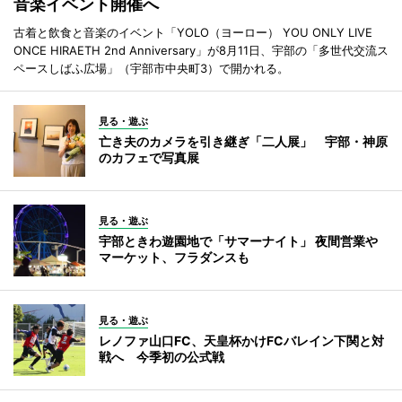
音楽イベント開催へ
古着と飲食と音楽のイベント「YOLO（ヨーロー） YOU ONLY LIVE
ONCE HIRAETH 2nd Anniversary」が8月11日、宇部の「多世代交流ス
ペースしばふ広場」（宇部市中央町3）で開かれる。
見る・遊ぶ
亡き夫のカメラを引き継ぎ「二人展」 宇部・神原
のカフェで写真展
見る・遊ぶ
宇部ときわ遊園地で「サマーナイト」 夜間営業や
マーケット、フラダンスも
見る・遊ぶ
レノファ山口FC、天皇杯かけFCバレイン下関と対
戦へ 今季初の公式戦