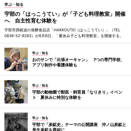
学ぶ・知る
宇部の「はっこうてい」が「子ども料理教室」開催
へ 自主性育む体験を
宇部市西岐波の発酵食品店「HAKKOUTEI（はっこうてい）」（TEL
0836-52-8283）が8月8日、「夏休み子ども料理教室」を開催する。
学ぶ・知る
おのサンで「出張オーキャン」 7つの専門学校、
アプリ制作や看護体験も
学ぶ・知る
宇部の動物園で獣医・飼育員「なりきり」イベン
ト 夏休みに特別な体験を
学ぶ・知る
宇部で「炭鉱史」テーマの公開講座 沖ノ山炭鉱と
長生炭鉱を題材に