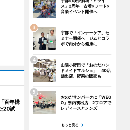
宇部の喫茶酒場「ヒライ
ス」2周年 古着×フード×
音楽イベント開催へ
宇部で「インナーケア」セ
ミナー開催へ ジムとコラ
ボで内外から健康に
山陽小野田で「おのだハン
ドメイドマルシェ」 40店
舗出店、野菜の販売も
おのだサンパークに「WEG
「百年構
O」県内初出店 2フロアで
た20試
レディースとメンズ
もっと見る