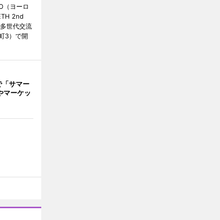
O（ヨーロ
ETH 2nd
の「多世代交流
町3）で開
で「サマー
やマーケッ