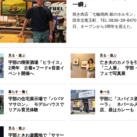
一瞬」
焼き肉店「七輪焼肉 銀のホルモン
田市北竜王町、TEL 0836-39-847
日、オープンから3周年を迎えた。
見る・遊ぶ
見る・遊ぶ
宇部の喫茶酒場「ヒライス」
亡き夫のカメラを
2周年 古着×フード×音楽イ
「二人展」 宇部
ベント開催へ
フェで写真展
暮らす・働く
食べる
宇部の住宅展示場で「パパマ
宇部に「スパイス酒
マサロン」 モデルハウスで
ーラ」 ネパール
リアル育児体験
店、昼はカレーも
見る・遊ぶ
宇部ときわ遊園地で「サマー