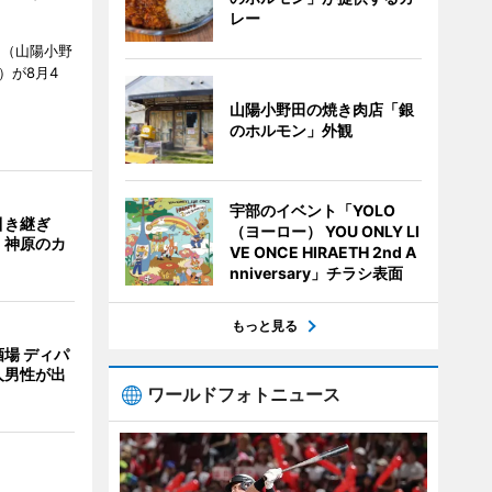
レー
」（山陽小野
0）が8月4
山陽小野田の焼き肉店「銀
のホルモン」外観
宇部のイベント「YOLO
引き継ぎ
（ヨーロー） YOU ONLY LI
・神原のカ
VE ONCE HIRAETH 2nd A
nniversary」チラシ表面
もっと見る
場 ディパ
人男性が出
ワールドフォトニュース