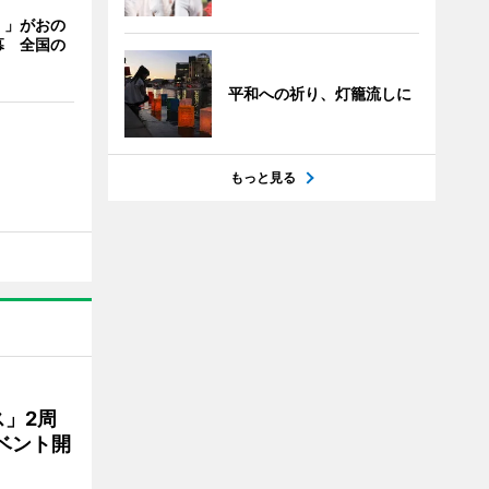
く」がおの
幕 全国の
平和への祈り、灯籠流しに
もっと見る
」2周
ベント開