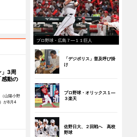
プロ野球・広島７―１１巨人
「デジポリス」普及呼び掛
け
」3周
「感動の
プロ野球・オリックス１―
」（山陽小野
３楽天
0）が8月4
佐野日大、２回戦へ 高校
野球