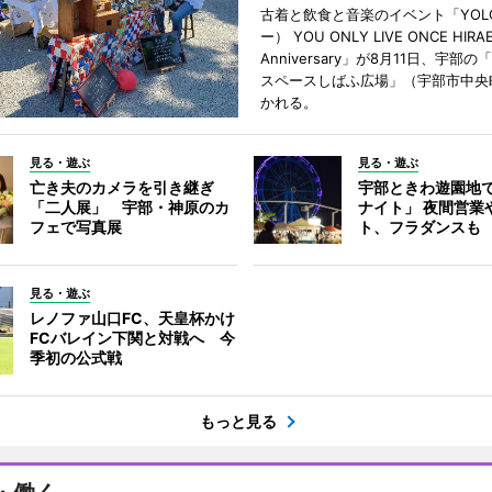
古着と飲食と音楽のイベント「YOL
ー） YOU ONLY LIVE ONCE HIRA
Anniversary」が8月11日、宇部
スペースしばふ広場」（宇部市中央
かれる。
見る・遊ぶ
見る・遊ぶ
亡き夫のカメラを引き継ぎ
宇部ときわ遊園地
「二人展」 宇部・神原のカ
ナイト」 夜間営業
フェで写真展
ト、フラダンスも
見る・遊ぶ
レノファ山口FC、天皇杯かけ
FCバレイン下関と対戦へ 今
季初の公式戦
もっと見る