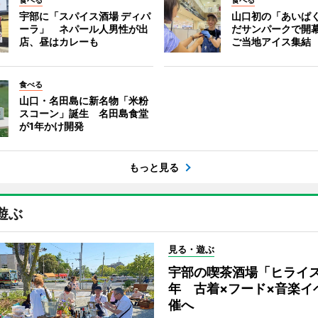
食べる
食べる
宇部に「スパイス酒場 ディパ
山口初の「あいぱ
ーラ」 ネパール人男性が出
だサンパークで開
店、昼はカレーも
ご当地アイス集結
食べる
山口・名田島に新名物「米粉
スコーン」誕生 名田島食堂
が1年かけ開発
もっと見る
遊ぶ
見る・遊ぶ
宇部の喫茶酒場「ヒライス
年 古着×フード×音楽イ
催へ