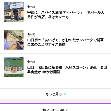
食べる
宇部に「スパイス酒場 ディパーラ」 ネパール人
男性が出店、昼はカレーも
食べる
山口初の「あいぱく」がおのだサンパークで開幕
全国のご当地アイス集結
食べる
山口・名田島に新名物「米粉スコーン」誕生 名田
島食堂が1年かけ開発
もっと見る
暮らす・働く