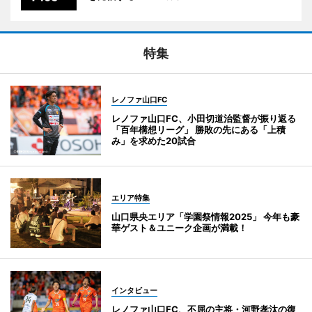
特集
レノファ山口FC
レノファ山口FC、小田切道治監督が振り返る
「百年構想リーグ」 勝敗の先にある「上積
み」を求めた20試合
エリア特集
山口県央エリア「学園祭情報2025」 今年も豪
華ゲスト＆ユニーク企画が満載！
インタビュー
レノファ山口FC、不屈の主将・河野孝汰の復