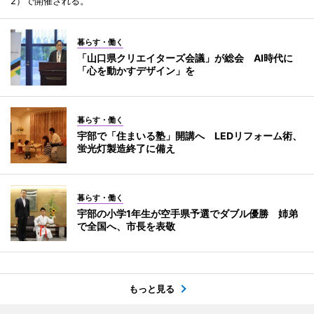
2）で開催される。
暮らす・働く
「山口県クリエイターズ会議」が総会 AI時代に
「心を動かすデザイン」を
暮らす・働く
宇部で「住まいる塾」開講へ LEDリフォーム術、
蛍光灯製造終了に備え
暮らす・働く
宇部の小学1年生が空手県予選でダブル優勝 姉弟
で全国へ、市長を表敬
もっと見る