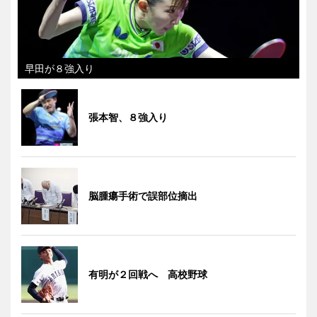
早田が８強入り
張本智、８強入り
脳腫瘍手術で誤部位摘出
有明が２回戦へ 高校野球