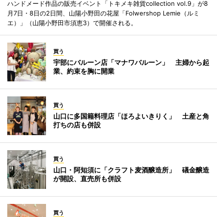
ハンドメード作品の販売イベント「トキメキ雑貨collection vol.9」が8
月7日・8日の2日間、山陽小野田の花屋「Folwershop Lemie（ルミ
エ）」（山陽小野田市須恵3）で開催される。
買う
宇部にバルーン店「マナワバルーン」 主婦から起
業、約束を胸に開業
買う
山口に多国籍料理店「ほろよいきりく」 土産と角
打ちの店も併設
買う
山口・阿知須に「クラフト麦酒醸造所」 礒金醸造
が開設、直売所も併設
買う