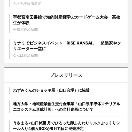
九十九里経済新聞
宇都宮南図書館で知的財産権学ぶカードゲーム大会 高校
生が体験
宇都宮経済新聞
ミナミでビジネスイベント「RISE KANSAI」 起業家やク
リエーター一堂に
なんば経済新聞
プレスリリース
ねずみくんのチョッキ展（山口会場）に協賛
地方大学・地域産業創生交付金事業「山口県半導体マテリアル
エコシステム形成計画」への当社参画について
うさまる×山口銘菓 月でひろった卵ふんわりミルクぷっくりシ
ール入り4個入BOXが8月11日に発売決定