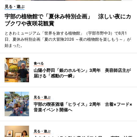
見る・遊ぶ
宇部の植物館で「夏休み特別企画」 涼しい夜にカ
ブクワや夜咲花観賞
ときわミュージアム「世界を旅する植物館」（宇部市野中3）で8月1
日、夏休み特別企画「夏の大冒険2026 ～夜の植物館を楽しもう～」が
始まった。
食べる
山陽小野田「銀のホルモン」3周年 美容師店主が
届ける「感動の一瞬」
見る・遊ぶ
宇部の喫茶酒場「ヒライス」2周年 古着×フード×
音楽イベント開催へ
見る・遊ぶ