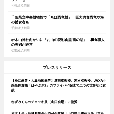
札幌経済新聞
千葉県立中央博物館で「ちば恐竜博」 巨大肉食恐竜や海
の捕食者も
千葉経済新聞
岩木山神社向かいに「お山の花彩食堂 龍の憩」 和食職人
の夫婦が経営
弘前経済新聞
プレスリリース
【松江高専・大島商船高専】浦川准教授、末次准教授、JAXA小
惑星探査機「はやぶさ2」のフライバイ探査で二つの世界初に貢
献
ねずみくんのチョッキ展（山口会場）に協賛
地方大学・地域産業創生交付金事業「山口県半導体マテリアル