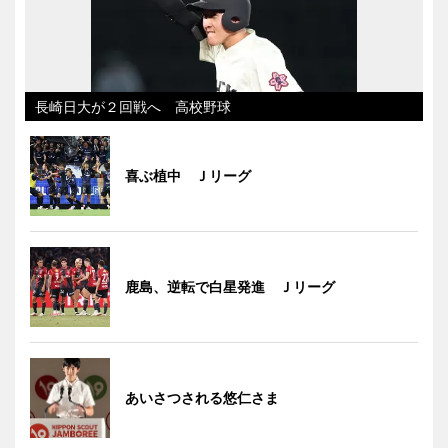
長崎日大が２回戦へ 高校野球
喜ぶ植中 Ｊリーグ
鹿島、逆転で白星発進 Ｊリーグ
あいさつされる悠仁さま