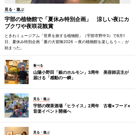
見る・遊ぶ
宇部の植物館で「夏休み特別企画」 涼しい夜にカ
ブクワや夜咲花観賞
ときわミュージアム「世界を旅する植物館」（宇部市野中3）で8月1
日、夏休み特別企画「夏の大冒険2026 ～夜の植物館を楽しもう～」が
始まった。
食べる
山陽小野田「銀のホルモン」3周年 美容師店主が
届ける「感動の一瞬」
見る・遊ぶ
宇部の喫茶酒場「ヒライス」2周年 古着×フード×
音楽イベント開催へ
見る・遊ぶ