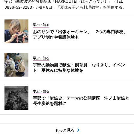
宇部市西岐波の発酵食品店「HAKKOUTEI（はっこうてい）」（TEL
0836-52-8283）が8月8日、「夏休み子ども料理教室」を開催する。
学ぶ・知る
おのサンで「出張オーキャン」 7つの専門学校、
アプリ制作や看護体験も
学ぶ・知る
宇部の動物園で獣医・飼育員「なりきり」イベン
ト 夏休みに特別な体験を
学ぶ・知る
宇部で「炭鉱史」テーマの公開講座 沖ノ山炭鉱と
長生炭鉱を題材に
もっと見る