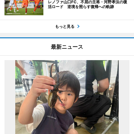
レノファ山口FC、不屈の主将・河野孝汰の復
活ロード 逆境を照らす復帰への軌跡
もっと見る
最新ニュース