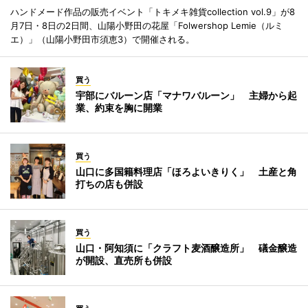
ハンドメード作品の販売イベント「トキメキ雑貨collection vol.9」が8
月7日・8日の2日間、山陽小野田の花屋「Folwershop Lemie（ルミ
エ）」（山陽小野田市須恵3）で開催される。
買う
宇部にバルーン店「マナワバルーン」 主婦から起
業、約束を胸に開業
買う
山口に多国籍料理店「ほろよいきりく」 土産と角
打ちの店も併設
買う
山口・阿知須に「クラフト麦酒醸造所」 礒金醸造
が開設、直売所も併設