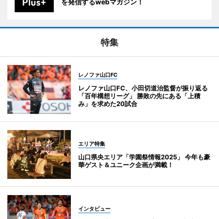
を発信するwebマガジン！
特集
レノファ山口FC
レノファ山口FC、小田切道治監督が振り返る
「百年構想リーグ」 勝敗の先にある「上積
み」を求めた20試合
エリア特集
山口県央エリア「学園祭情報2025」 今年も豪
華ゲスト＆ユニーク企画が満載！
インタビュー