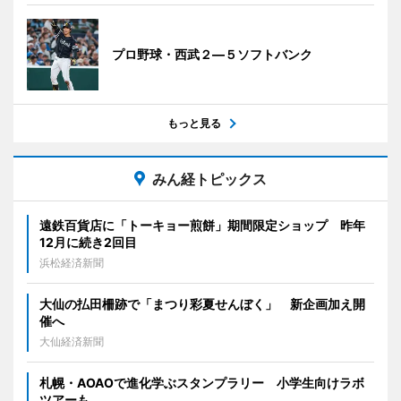
プロ野球・西武２―５ソフトバンク
もっと見る
みん経トピックス
遠鉄百貨店に「トーキョー煎餅」期間限定ショップ 昨年
12月に続き2回目
浜松経済新聞
大仙の払田柵跡で「まつり彩夏せんぼく」 新企画加え開
催へ
大仙経済新聞
札幌・AOAOで進化学ぶスタンプラリー 小学生向けラボ
ツアーも