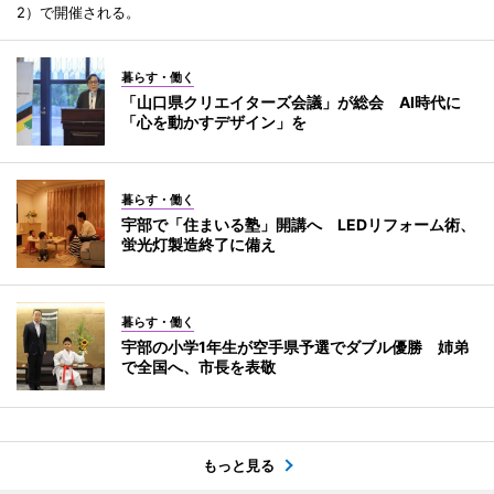
2）で開催される。
暮らす・働く
「山口県クリエイターズ会議」が総会 AI時代に
「心を動かすデザイン」を
暮らす・働く
宇部で「住まいる塾」開講へ LEDリフォーム術、
蛍光灯製造終了に備え
暮らす・働く
宇部の小学1年生が空手県予選でダブル優勝 姉弟
で全国へ、市長を表敬
もっと見る