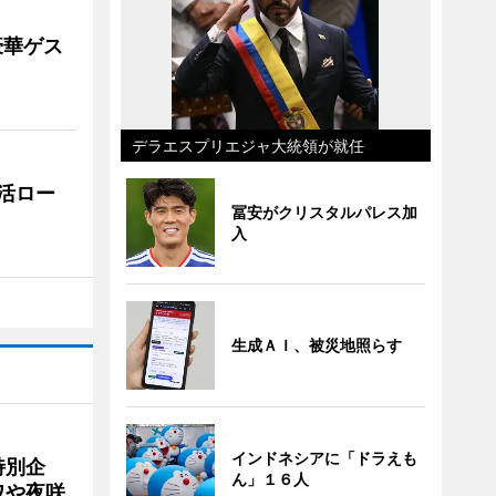
豪華ゲス
デラエスプリエジャ大統領が就任
活ロー
冨安がクリスタルパレス加
入
生成ＡＩ、被災地照らす
インドネシアに「ドラえも
特別企
ん」１６人
ワや夜咲