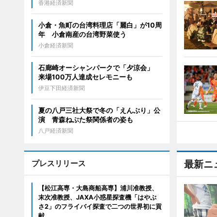
香港経済新聞
小倉・魚町の台湾料理店「麗白」が10周
年 小倉南産の台湾野菜使う
小倉経済新聞
石廊崎オーシャンパークで「夕涼会」
来場100万人達成セレモニーも
伊豆下田経済新聞
夏の八戸三社大祭で冬の「えんぶり」公
演 青森ねぶた祭関係者の姿も
八戸経済新聞
プレスリリース
最新ニ
【松江高専・大島商船高専】浦川准教授、
末次准教授、JAXA小惑星探査機「はやぶ
さ2」のフライバイ探査で二つの世界初に貢
献