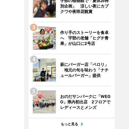
宇部の植物館で「夏休み特
別企画」 涼しい夜にカブ
クワや夜咲花観賞
作り手のストーリーを食卓
へ 宇部の老舗「ヒグチ青
果」が山口に2号店
萩にバーガー店「ペロリ」
地元の旬を味わう「ナチ
ュールバーガー」提供
おのだサンパークに「WEG
O」県内初出店 2フロアで
レディースとメンズ
もっと見る