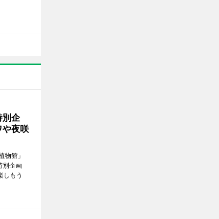
特別企
ワや夜咲
植物館」
特別企画
楽しもう