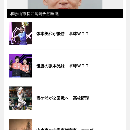
和歌山市長に尾崎氏初当選
張本美和が優勝 卓球ＷＴＴ
優勝の張本兄妹 卓球ＷＴＴ
霞ケ浦が２回戦へ 高校野球