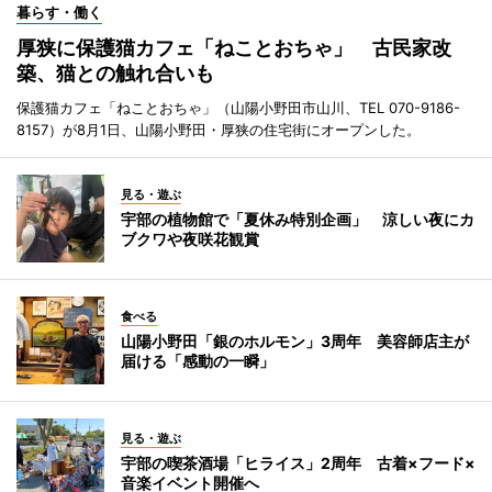
暮らす・働く
厚狭に保護猫カフェ「ねことおちゃ」 古民家改
築、猫との触れ合いも
保護猫カフェ「ねことおちゃ」（山陽小野田市山川、TEL 070-9186-
8157）が8月1日、山陽小野田・厚狭の住宅街にオープンした。
見る・遊ぶ
宇部の植物館で「夏休み特別企画」 涼しい夜にカ
ブクワや夜咲花観賞
食べる
山陽小野田「銀のホルモン」3周年 美容師店主が
届ける「感動の一瞬」
見る・遊ぶ
宇部の喫茶酒場「ヒライス」2周年 古着×フード×
音楽イベント開催へ