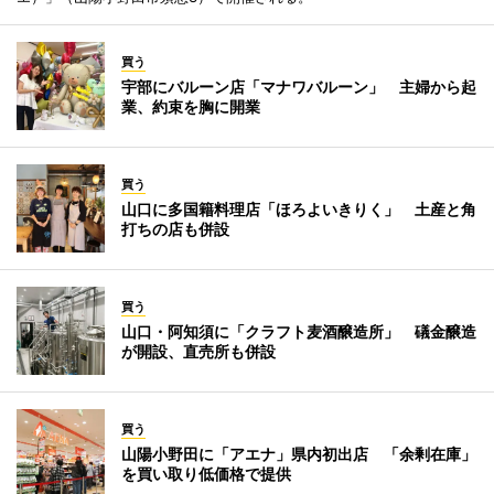
買う
宇部にバルーン店「マナワバルーン」 主婦から起
業、約束を胸に開業
買う
山口に多国籍料理店「ほろよいきりく」 土産と角
打ちの店も併設
買う
山口・阿知須に「クラフト麦酒醸造所」 礒金醸造
が開設、直売所も併設
買う
山陽小野田に「アエナ」県内初出店 「余剰在庫」
を買い取り低価格で提供