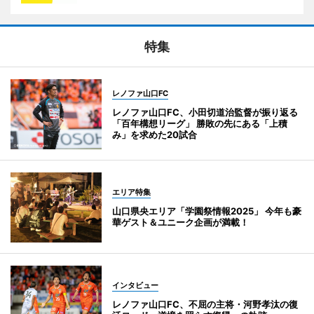
特集
レノファ山口FC
レノファ山口FC、小田切道治監督が振り返る
「百年構想リーグ」 勝敗の先にある「上積
み」を求めた20試合
エリア特集
山口県央エリア「学園祭情報2025」 今年も豪
華ゲスト＆ユニーク企画が満載！
インタビュー
レノファ山口FC、不屈の主将・河野孝汰の復