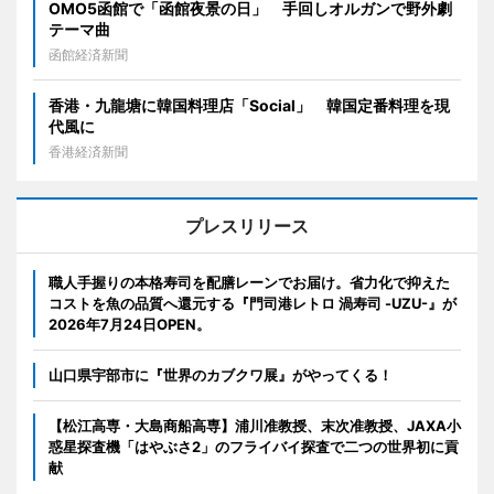
OMO5函館で「函館夜景の日」 手回しオルガンで野外劇
テーマ曲
函館経済新聞
香港・九龍塘に韓国料理店「Social」 韓国定番料理を現
代風に
香港経済新聞
プレスリリース
職人手握りの本格寿司を配膳レーンでお届け。省力化で抑えた
コストを魚の品質へ還元する『門司港レトロ 渦寿司 -UZU-』が
2026年7月24日OPEN。
山口県宇部市に『世界のカブクワ展』がやってくる！
【松江高専・大島商船高専】浦川准教授、末次准教授、JAXA小
惑星探査機「はやぶさ2」のフライバイ探査で二つの世界初に貢
献