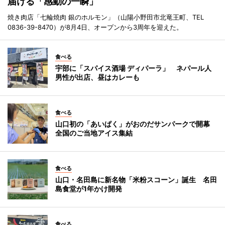
届ける「感動の一瞬」
焼き肉店「七輪焼肉 銀のホルモン」（山陽小野田市北竜王町、TEL
0836-39-8470）が8月4日、オープンから3周年を迎えた。
食べる
宇部に「スパイス酒場 ディパーラ」 ネパール人
男性が出店、昼はカレーも
食べる
山口初の「あいぱく」がおのだサンパークで開幕
全国のご当地アイス集結
食べる
山口・名田島に新名物「米粉スコーン」誕生 名田
島食堂が1年かけ開発
食べる