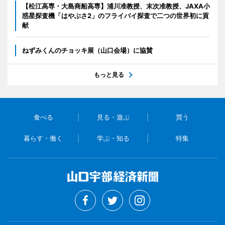
【松江高専・大島商船高専】浦川准教授、末次准教授、JAXA小
惑星探査機「はやぶさ2」のフライバイ探査で二つの世界初に貢
献
ねずみくんのチョッキ展（山口会場）に協賛
もっと見る
食べる
見る・遊ぶ
買う
暮らす・働く
学ぶ・知る
特集