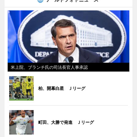
米上院、ブランチ氏の司法長官人事承認
柏、開幕白星 Ｊリーグ
町田、大勝で発進 Ｊリーグ