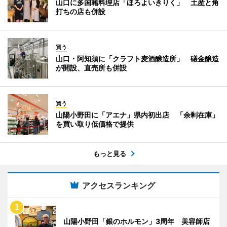
山口に多国籍料理店「ほろよいきりく」 土産と角
打ちの店も併設
買う
山口・阿知須に「クラフト麦酒醸造所」 礒金醸造
が開設、直売所も併設
買う
山陽小野田に「アエナ」県内初出店 「余剰在庫」
を買い取り低価格で提供
もっと見る
アクセスランキング
山陽小野田「銀のホルモン」3周年 美容師店