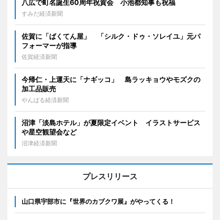
八広で町名誕生60周年祝賀会 小池都知事も祝福
すみだ経済新聞
佐賀に「ばくてん屋」 「シルク・ドゥ・ソレイユ」元パ
フォーマーが指導
佐賀経済新聞
今帰仁・上運天に「ナギッコ」 島ラッキョウやモズクの
加工品販売
やんばる経済新聞
沼津「淡島ホテル」が夏限定イベント イラストサービス
や星空観望会など
沼津経済新聞
プレスリリース
山口県宇部市に『世界のカブクワ展』がやってくる！