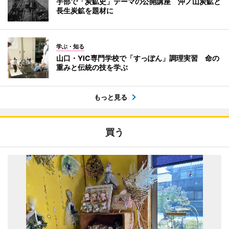
宇部で「炭鉱史」テーマの公開講座 沖ノ山炭鉱と
長生炭鉱を題材に
学ぶ・知る
山口・YIC専門学校で「すっぽん」調理実習 命の
重みと伝統の技を学ぶ
もっと見る
買う