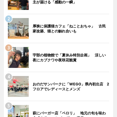
主が届ける「感動の一瞬」
厚狭に保護猫カフェ「ねことおちゃ」 古民
家改築、猫との触れ合いも
宇部の植物館で「夏休み特別企画」 涼しい
夜にカブクワや夜咲花観賞
おのだサンパークに「WEGO」県内初出店 2
フロアでレディースとメンズ
萩にバーガー店「ペロリ」 地元の旬を味わ