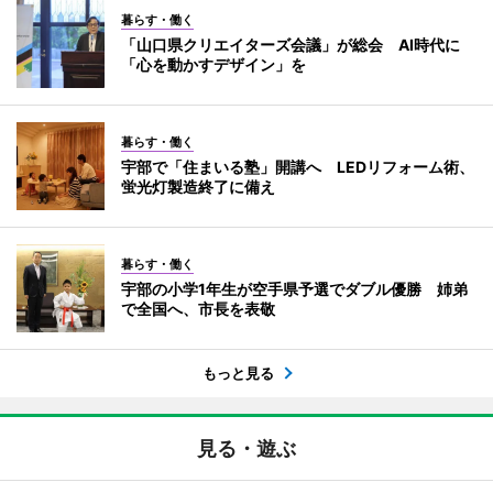
暮らす・働く
「山口県クリエイターズ会議」が総会 AI時代に
「心を動かすデザイン」を
暮らす・働く
宇部で「住まいる塾」開講へ LEDリフォーム術、
蛍光灯製造終了に備え
暮らす・働く
宇部の小学1年生が空手県予選でダブル優勝 姉弟
で全国へ、市長を表敬
もっと見る
見る・遊ぶ