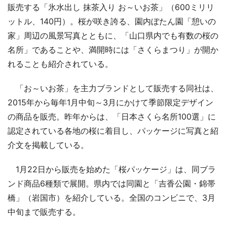
販売する「氷水出し 抹茶入り お～いお茶」（600ミリリ
ットル、140円）。桜が咲き誇る、園内ぼたん園「憩いの
家」周辺の風景写真とともに、「山口県内でも有数の桜の
名所」であることや、満開時には「さくらまつり」が開か
れることも紹介されている。
「お～いお茶」を主力ブランドとして販売する同社は、
2015年から毎年1月中旬～3月にかけて季節限定デザイン
の商品を販売。昨年からは、「日本さくら名所100選」に
認定されている各地の桜に着目し、パッケージに写真と紹
介文を掲載している。
1月22日から販売を始めた「桜パッケージ」は、同ブラ
ンド商品6種類で展開。県内では同園と「吉香公園・錦帯
橋」（岩国市）を紹介している。全国のコンビニで、3月
中旬まで販売する。