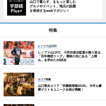
山口で暮らす、をもっと楽しむ
グルメやイベント、地元の話題
を発信するwebマガジン！
特集
レノファ山口FC
レノファ山口FC、小田切道治監督が振り返る
「百年構想リーグ」 勝敗の先にある「上積
み」を求めた20試合
エリア特集
山口県央エリア「学園祭情報2025」 今年も豪
華ゲスト＆ユニーク企画が満載！