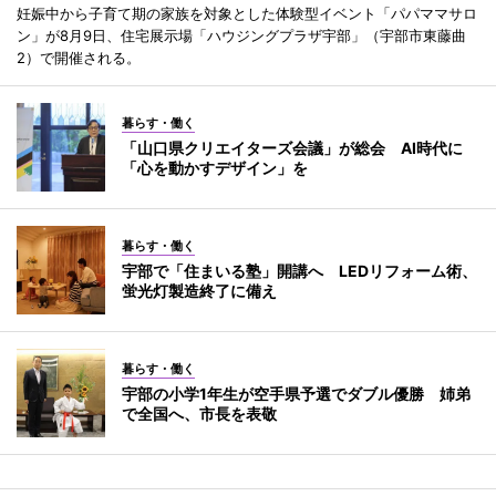
妊娠中から子育て期の家族を対象とした体験型イベント「パパママサロ
ン」が8月9日、住宅展示場「ハウジングプラザ宇部」（宇部市東藤曲
2）で開催される。
暮らす・働く
「山口県クリエイターズ会議」が総会 AI時代に
「心を動かすデザイン」を
暮らす・働く
宇部で「住まいる塾」開講へ LEDリフォーム術、
蛍光灯製造終了に備え
暮らす・働く
宇部の小学1年生が空手県予選でダブル優勝 姉弟
で全国へ、市長を表敬