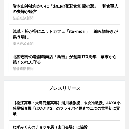
岩木山神社向かいに「お山の花彩食堂 龍の憩」 和食職人
の夫婦が経営
弘前経済新聞
浅草・松が谷にニットカフェ「ito-mori」 編み物好きが
集う場に
浅草経済新聞
北習志野の老舗精肉店「鳥吉」が創業170周年 幕末から
続くのれん守る
船橋経済新聞
プレスリリース
【松江高専・大島商船高専】浦川准教授、末次准教授、JAXA小
惑星探査機「はやぶさ2」のフライバイ探査で二つの世界初に貢
献
ねずみくんのチョッキ展（山口会場）に協賛