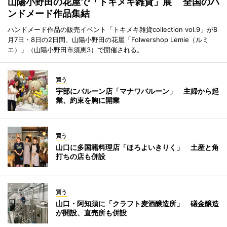
山陽小野田の花屋で「トキメキ雑貨」展 全国のハ
ンドメード作品集結
ハンドメード作品の販売イベント「トキメキ雑貨collection vol.9」が8
月7日・8日の2日間、山陽小野田の花屋「Folwershop Lemie（ルミ
エ）」（山陽小野田市須恵3）で開催される。
買う
宇部にバルーン店「マナワバルーン」 主婦から起
業、約束を胸に開業
買う
山口に多国籍料理店「ほろよいきりく」 土産と角
打ちの店も併設
買う
山口・阿知須に「クラフト麦酒醸造所」 礒金醸造
が開設、直売所も併設