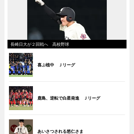
長崎日大が２回戦へ 高校野球
喜ぶ植中 Ｊリーグ
鹿島、逆転で白星発進 Ｊリーグ
あいさつされる悠仁さま