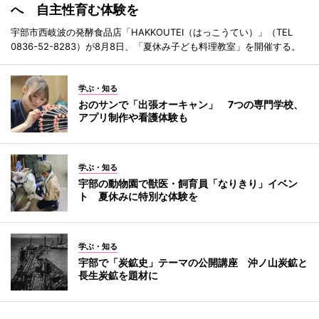
へ 自主性育む体験を
宇部市西岐波の発酵食品店「HAKKOUTEI（はっこうてい）」（TEL
0836-52-8283）が8月8日、「夏休み子ども料理教室」を開催する。
学ぶ・知る
おのサンで「出張オーキャン」 7つの専門学校、
アプリ制作や看護体験も
学ぶ・知る
宇部の動物園で獣医・飼育員「なりきり」イベン
ト 夏休みに特別な体験を
学ぶ・知る
宇部で「炭鉱史」テーマの公開講座 沖ノ山炭鉱と
長生炭鉱を題材に