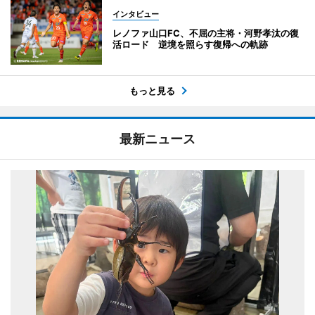
インタビュー
レノファ山口FC、不屈の主将・河野孝汰の復
活ロード 逆境を照らす復帰への軌跡
もっと見る
最新ニュース