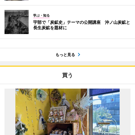
学ぶ・知る
宇部で「炭鉱史」テーマの公開講座 沖ノ山炭鉱と
長生炭鉱を題材に
もっと見る
買う