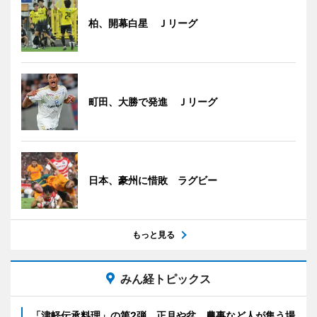
柏、開幕白星 Ｊリーグ
町田、大勝で発進 Ｊリーグ
日本、豪州に惜敗 ラグビー
もっと見る
みん経トピックス
「津軽伝承料理」の第2弾 正月や盆、農事など人が集う場