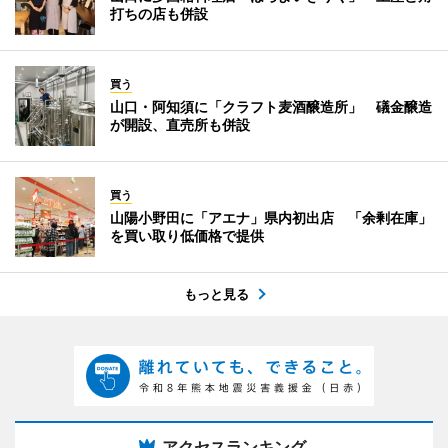
打ちの店も併設
買う
山口・阿知須に「クラフト麦酒醸造所」 礒金醸造
が開設、直売所も併設
買う
山陽小野田に「アエナ」県内初出店 「余剰在庫」
を買い取り低価格で提供
もっと見る
アクセスランキング