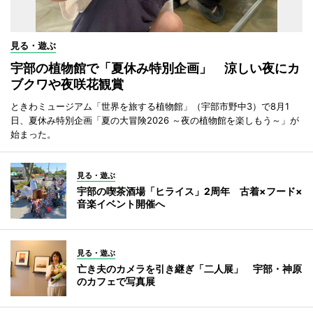
見る・遊ぶ
宇部の植物館で「夏休み特別企画」 涼しい夜にカ
ブクワや夜咲花観賞
ときわミュージアム「世界を旅する植物館」（宇部市野中3）で8月1
日、夏休み特別企画「夏の大冒険2026 ～夜の植物館を楽しもう～」が
始まった。
見る・遊ぶ
宇部の喫茶酒場「ヒライス」2周年 古着×フード×
音楽イベント開催へ
見る・遊ぶ
亡き夫のカメラを引き継ぎ「二人展」 宇部・神原
のカフェで写真展