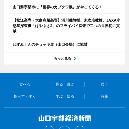
山口県宇部市に『世界のカブクワ展』がやってくる！
【松江高専・大島商船高専】浦川准教授、末次准教授、JAXA小
惑星探査機「はやぶさ2」のフライバイ探査で二つの世界初に貢
献
ねずみくんのチョッキ展（山口会場）に協賛
もっと見る
食べる
見る・遊ぶ
買う
暮らす・働く
学ぶ・知る
特集