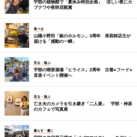
宇部の植物館で「夏休み特別企画」 涼しい夜にカ
ブクワや夜咲花観賞
食べる
山陽小野田「銀のホルモン」3周年 美容師店主が
届ける「感動の一瞬」
見る・遊ぶ
宇部の喫茶酒場「ヒライス」2周年 古着×フード×
音楽イベント開催へ
見る・遊ぶ
亡き夫のカメラを引き継ぎ「二人展」 宇部・神原
のカフェで写真展
暮らす・働く