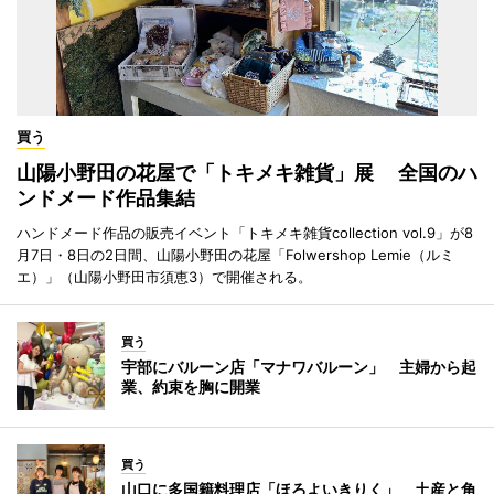
買う
山陽小野田の花屋で「トキメキ雑貨」展 全国のハ
ンドメード作品集結
ハンドメード作品の販売イベント「トキメキ雑貨collection vol.9」が8
月7日・8日の2日間、山陽小野田の花屋「Folwershop Lemie（ルミ
エ）」（山陽小野田市須恵3）で開催される。
買う
宇部にバルーン店「マナワバルーン」 主婦から起
業、約束を胸に開業
買う
山口に多国籍料理店「ほろよいきりく」 土産と角