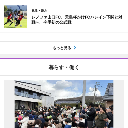
見る・遊ぶ
レノファ山口FC、天皇杯かけFCバレイン下関と対
戦へ 今季初の公式戦
もっと見る
暮らす・働く