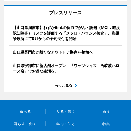
プレスリリース
【山口県周南市】わずか6mLの採血でがん・認知（MCI：軽度
認知障害）リスクを評価する「メタロ・バランス検査」、海風
診療所にて9月からの予約受付を開始
山口県長門市が新たなアウトドア拠点を整備へ
山口県宇部市に新店舗オープン！「ワッツウィズ 西岐波ハロ
ーズ店」でお得な生活を。
もっと見る
食べる
見る・遊ぶ
買う
暮らす・働く
学ぶ・知る
特集