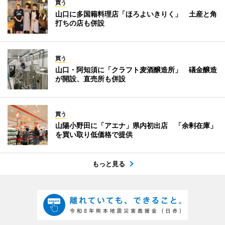
買う
山口に多国籍料理店「ほろよいきりく」 土産と角
打ちの店も併設
買う
山口・阿知須に「クラフト麦酒醸造所」 礒金醸造
が開設、直売所も併設
買う
山陽小野田に「アエナ」県内初出店 「余剰在庫」
を買い取り低価格で提供
もっと見る