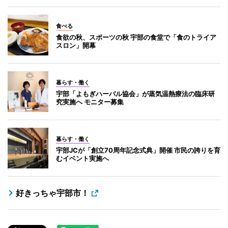
食べる
食欲の秋、スポーツの秋 宇部の食堂で「食のトライア
スロン」開幕
暮らす・働く
宇部「よもぎハーバル協会」が蒸気温熱療法の臨床研
究実施へ モニター募集
暮らす・働く
宇部JCが「創立70周年記念式典」開催 市民の誇りを育
むイベント実施へ
好きっちゃ宇部市！