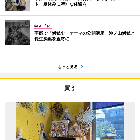
ト 夏休みに特別な体験を
学ぶ・知る
宇部で「炭鉱史」テーマの公開講座 沖ノ山炭鉱と
長生炭鉱を題材に
もっと見る
買う