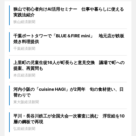
狭山で初心者向けAI活用セミナー 仕事や暮らしに使える
実践法紹介
狭山経済新聞
千葉ポートタワーで「BLUE＆FIRE mini」 地元店が鉄板
焼き料理提供
千葉経済新聞
上里町の児童生徒16人が町長らと意見交換 議場で町への
提案、再質問も
本庄経済新聞
河内小阪の「cuisine HAGI」が2周年 旬の食材使い、日
替わりで
東大阪経済新聞
平川・長谷川鉄工が全国大会一次審査に挑む 浮世絵を10
層の鋼板で再現
弘前経済新聞