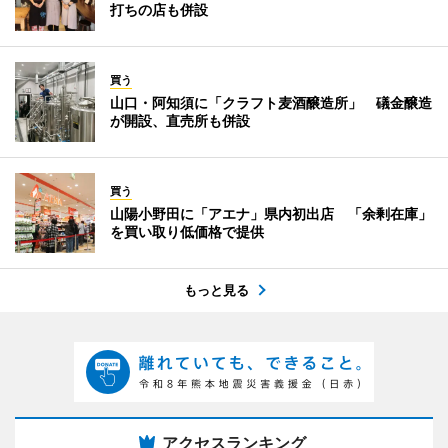
打ちの店も併設
買う
山口・阿知須に「クラフト麦酒醸造所」 礒金醸造
が開設、直売所も併設
買う
山陽小野田に「アエナ」県内初出店 「余剰在庫」
を買い取り低価格で提供
もっと見る
アクセスランキング