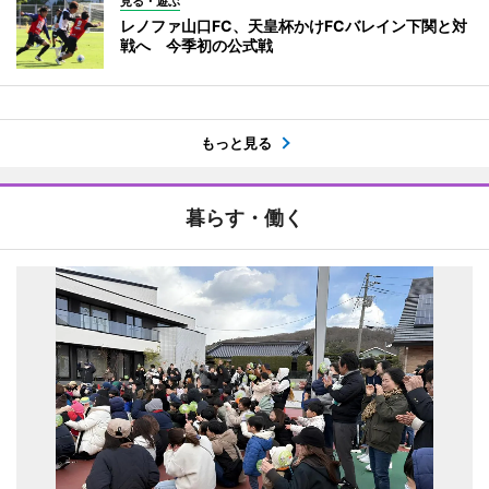
見る・遊ぶ
レノファ山口FC、天皇杯かけFCバレイン下関と対
戦へ 今季初の公式戦
もっと見る
暮らす・働く