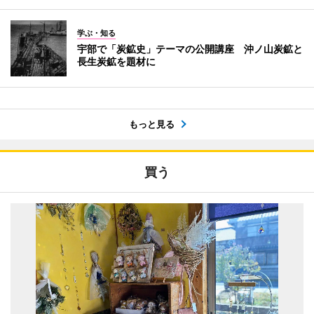
学ぶ・知る
宇部で「炭鉱史」テーマの公開講座 沖ノ山炭鉱と
長生炭鉱を題材に
もっと見る
買う