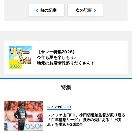
前の記事
次の記事
【サマー特集2026】
今年も夏を楽しもう♪
地元のお店情報盛りだくさん！
特集
レノファ山口FC
レノファ山口FC、小田切道治監督が振り返る
「百年構想リーグ」 勝敗の先にある「上積
み」を求めた20試合