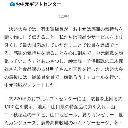
お中元ギフトセンター
［広告］
決起大会では、有田實店長が「お中元は感謝の気持ちを
贈り物にして伝えること。私たちは商品やサービスをより
良くして最大限満足していただくことで役目を達成でき
る。感謝の気持ちを贈ることを心に刻んで、中元商戦を頑
張っていこう」とあいさつし、紳士服・子供服課の三木邦
雄さんと食品課の古林明子さんが宣誓を行った。決起大会
の最後には、従業員全員で「頑張ろう！」コールを行い、
中元商戦がスタートした。
約220坪のお中元ギフトセンターには、歳暮を上回る約
1,100点を展示。地元・山口県の特産品に力を入れ、山
口・秋穂産の車エビ、山口地ビール、夏ミカンゼリー、夏
ミカンジュース、鹿野高原牧場のハム・ソーセージ、萩・