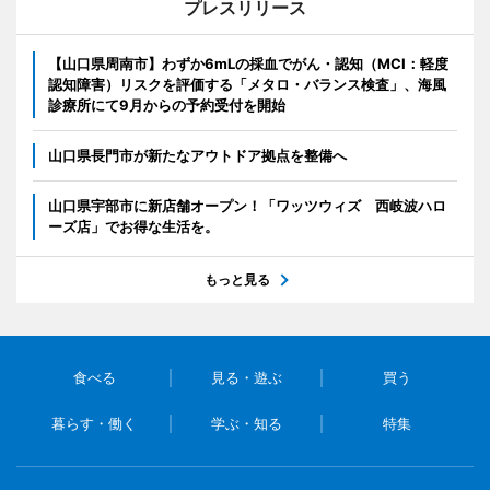
プレスリリース
【山口県周南市】わずか6mLの採血でがん・認知（MCI：軽度
認知障害）リスクを評価する「メタロ・バランス検査」、海風
診療所にて9月からの予約受付を開始
山口県長門市が新たなアウトドア拠点を整備へ
山口県宇部市に新店舗オープン！「ワッツウィズ 西岐波ハロ
ーズ店」でお得な生活を。
もっと見る
食べる
見る・遊ぶ
買う
暮らす・働く
学ぶ・知る
特集