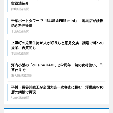
実践法紹介
狭山経済新聞
千葉ポートタワーで「BLUE＆FIRE mini」 地元店が鉄板
焼き料理提供
千葉経済新聞
上里町の児童生徒16人が町長らと意見交換 議場で町への
提案、再質問も
本庄経済新聞
河内小阪の「cuisine HAGI」が2周年 旬の食材使い、日
替わりで
東大阪経済新聞
平川・長谷川鉄工が全国大会一次審査に挑む 浮世絵を10
層の鋼板で再現
弘前経済新聞