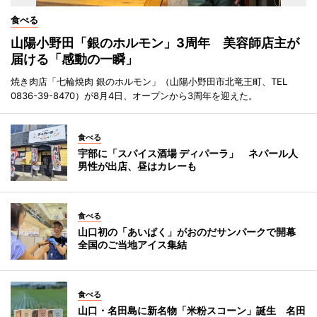
食べる
山陽小野田「銀のホルモン」3周年 美容師店主が
届ける「感動の一瞬」
焼き肉店「七輪焼肉 銀のホルモン」（山陽小野田市北竜王町、TEL
0836-39-8470）が8月4日、オープンから3周年を迎えた。
食べる
宇部に「スパイス酒場 ディパーラ」 ネパール人
男性が出店、昼はカレーも
食べる
山口初の「あいぱく」がおのだサンパークで開幕
全国のご当地アイス集結
食べる
山口・名田島に新名物「米粉スコーン」誕生 名田