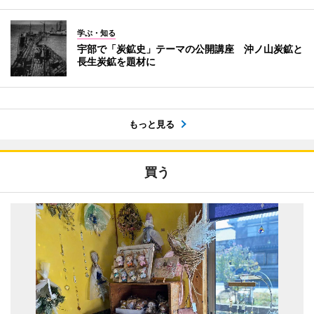
学ぶ・知る
宇部で「炭鉱史」テーマの公開講座 沖ノ山炭鉱と
長生炭鉱を題材に
もっと見る
買う