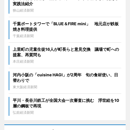
実践法紹介
狭山経済新聞
千葉ポートタワーで「BLUE＆FIRE mini」 地元店が鉄板
焼き料理提供
千葉経済新聞
上里町の児童生徒16人が町長らと意見交換 議場で町への
提案、再質問も
本庄経済新聞
河内小阪の「cuisine HAGI」が2周年 旬の食材使い、日
替わりで
東大阪経済新聞
平川・長谷川鉄工が全国大会一次審査に挑む 浮世絵を10
層の鋼板で再現
弘前経済新聞