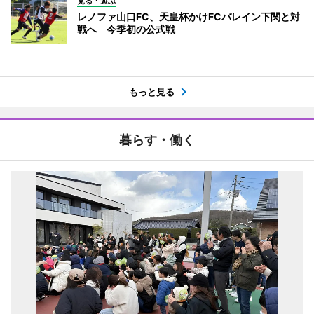
見る・遊ぶ
レノファ山口FC、天皇杯かけFCバレイン下関と対
戦へ 今季初の公式戦
もっと見る
暮らす・働く