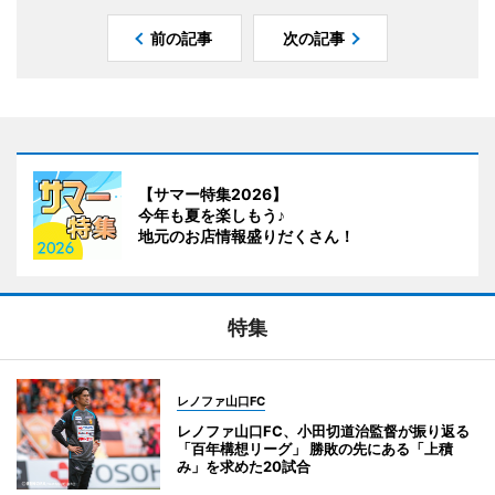
前の記事
次の記事
【サマー特集2026】
今年も夏を楽しもう♪
地元のお店情報盛りだくさん！
特集
レノファ山口FC
レノファ山口FC、小田切道治監督が振り返る
「百年構想リーグ」 勝敗の先にある「上積
み」を求めた20試合