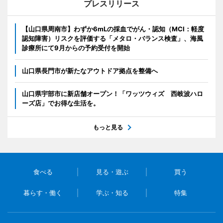
プレスリリース
【山口県周南市】わずか6mLの採血でがん・認知（MCI：軽度
認知障害）リスクを評価する「メタロ・バランス検査」、海風
診療所にて9月からの予約受付を開始
山口県長門市が新たなアウトドア拠点を整備へ
山口県宇部市に新店舗オープン！「ワッツウィズ 西岐波ハロ
ーズ店」でお得な生活を。
もっと見る
食べる
見る・遊ぶ
買う
暮らす・働く
学ぶ・知る
特集