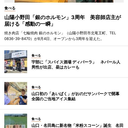
食べる
山陽小野田「銀のホルモン」3周年 美容師店主が
届ける「感動の一瞬」
焼き肉店「七輪焼肉 銀のホルモン」（山陽小野田市北竜王町、TEL
0836-39-8470）が8月4日、オープンから3周年を迎えた。
食べる
宇部に「スパイス酒場 ディパーラ」 ネパール人
男性が出店、昼はカレーも
食べる
山口初の「あいぱく」がおのだサンパークで開幕
全国のご当地アイス集結
食べる
山口・名田島に新名物「米粉スコーン」誕生 名田