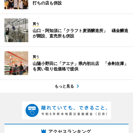
打ちの店も併設
買う
山口・阿知須に「クラフト麦酒醸造所」 礒金醸造
が開設、直売所も併設
買う
山陽小野田に「アエナ」県内初出店 「余剰在庫」
を買い取り低価格で提供
もっと見る
アクセスランキング