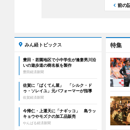
前の
みん経トピックス
特集
豊田・若園地区で小中学生が逢妻男川沿
いの遊歩道の樹名板を製作
豊田経済新聞
佐賀に「ばくてん屋」 「シルク・ド
ゥ・ソレイユ」元パフォーマーが指導
佐賀経済新聞
今帰仁・上運天に「ナギッコ」 島ラッ
キョウやモズクの加工品販売
やんばる経済新聞