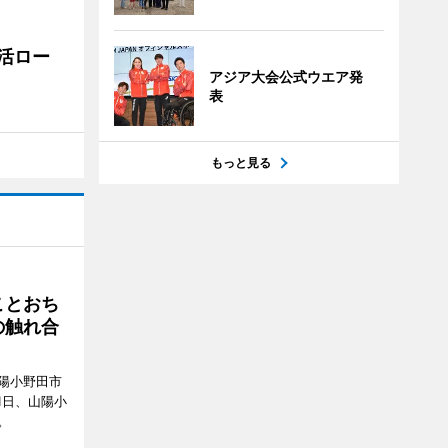
活ロー
アジア大会公式ウエア発
表
もっと見る
ことおち
の触れ合
陽小野田市
8月1日、山陽小
。