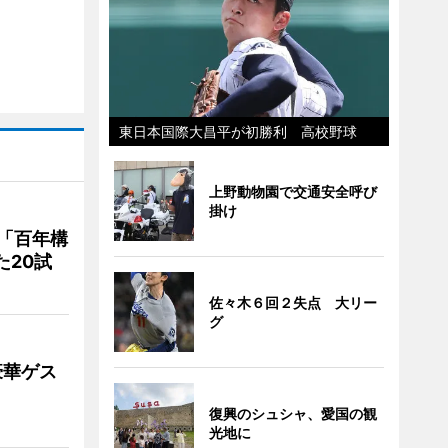
東日本国際大昌平が初勝利 高校野球
上野動物園で交通安全呼び
掛け
「百年構
た20試
佐々木６回２失点 大リー
グ
豪華ゲス
復興のシュシャ、愛国の観
光地に