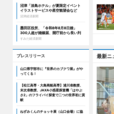
沼津「淡島ホテル」が夏限定イベント
イラストサービスや星空観望会など
沼津経済新聞
墨田区役所、「令和8年8月8日婚」
300人超が婚姻届、開庁前から長い列
すみだ経済新聞
プレスリリース
最新ニ
山口県宇部市に『世界のカブクワ展』がや
ってくる！
【松江高専・大島商船高専】浦川准教授、
末次准教授、JAXA小惑星探査機「はやぶ
さ2」のフライバイ探査で二つの世界初に貢
献
ねずみくんのチョッキ展（山口会場）に協