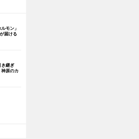
ホルモン」
主が届ける
引き継ぎ
・神原のカ