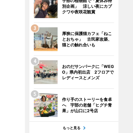
宇部の植物館で「夏休み特
別企画」 涼しい夜にカブ
クワや夜咲花観賞
厚狭に保護猫カフェ「ねこ
とおちゃ」 古民家改築、
猫との触れ合いも
おのだサンパークに「WEG
O」県内初出店 2フロアで
レディースとメンズ
作り手のストーリーを食卓
へ 宇部の老舗「ヒグチ青
果」が山口に2号店
もっと見る