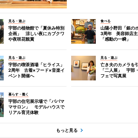
見る・遊ぶ
食べる
宇部の植物館で「夏休み特別
山陽小野田「銀の
企画」 涼しい夜にカブクワ
3周年 美容師店
や夜咲花観賞
「感動の一瞬」
見る・遊ぶ
見る・遊ぶ
宇部の喫茶酒場「ヒライス」
亡き夫のカメラを
2周年 古着×フード×音楽イ
「二人展」 宇部
ベント開催へ
フェで写真展
暮らす・働く
宇部の住宅展示場で「パパマ
マサロン」 モデルハウスで
リアル育児体験
もっと見る