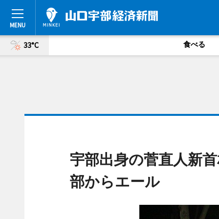
食べる
33°C
宇部出身の菅直人新首
部からエール