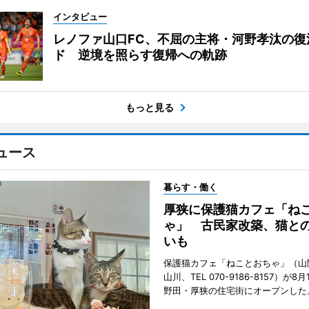
インタビュー
レノファ山口FC、不屈の主将・河野孝汰の復
ド 逆境を照らす復帰への軌跡
もっと見る
ュース
暮らす・働く
厚狭に保護猫カフェ「ね
ゃ」 古民家改築、猫と
いも
保護猫カフェ「ねことおちゃ」（山
山川、TEL 070-9186-8157）が
野田・厚狭の住宅街にオープンした