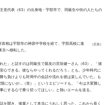
主党代表（63）の出身地・宇部市で、同級生や街の人たちの
の菅新首相は宇部市の神原中学校を経て、宇部高校に進
［広告］
東京へ移転した。
れた」と話すのは同級生で親友の宮垣健一さん（63）。「彼
安心できる。彼ならやってくれるだろう」とも。少年時代に
勝ち負けよりも対局中の会話や流れを彼は楽しんでいた。も
記憶にないが…（笑）」というエピソードも。「今は大変難し
事にする心で乗り切ってほしい」と熱いエールを送る。
話を聞き、後輩として本当にうれしく思った。これから長く