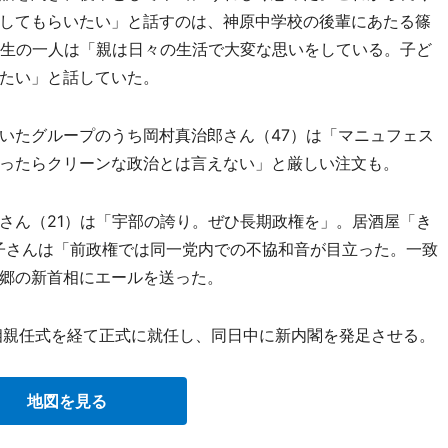
してもらいたい」と話すのは、神原中学校の後輩にあたる篠
学生の一人は「親は日々の生活で大変な思いをしている。子ど
たい」と話していた。
たグループのうち岡村真治郎さん（47）は「マニュフェス
ったらクリーンな政治とは言えない」と厳しい注文も。
ん（21）は「宇部の誇り。ぜひ長期政権を」。居酒屋「き
子さんは「前政権では同一党内での不協和音が目立った。一致
郷の新首相にエールを送った。
相親任式を経て正式に就任し、同日中に新内閣を発足させる。
地図を見る