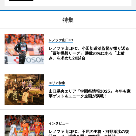
特集
レノファ山口FC
レノファ山口FC、小田切道治監督が振り返る
「百年構想リーグ」 勝敗の先にある「上積
み」を求めた20試合
エリア特集
山口県央エリア「学園祭情報2025」 今年も豪
華ゲスト＆ユニーク企画が満載！
インタビュー
レノファ山口FC、不屈の主将・河野孝汰の復