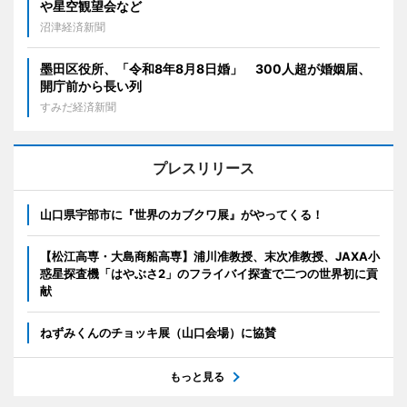
や星空観望会など
沼津経済新聞
墨田区役所、「令和8年8月8日婚」 300人超が婚姻届、
開庁前から長い列
すみだ経済新聞
プレスリリース
山口県宇部市に『世界のカブクワ展』がやってくる！
【松江高専・大島商船高専】浦川准教授、末次准教授、JAXA小
惑星探査機「はやぶさ2」のフライバイ探査で二つの世界初に貢
献
ねずみくんのチョッキ展（山口会場）に協賛
もっと見る