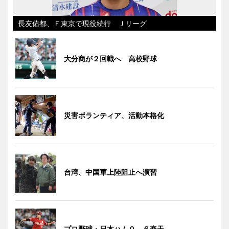
長友佑都、Ｆ東京で現役続行 Ｊリーグ
大分商が２回戦へ 高校野球
災害ボランティア、活動本格化
台湾、中国軍上陸阻止へ演習
プロ野球・日本ハム０―６楽天