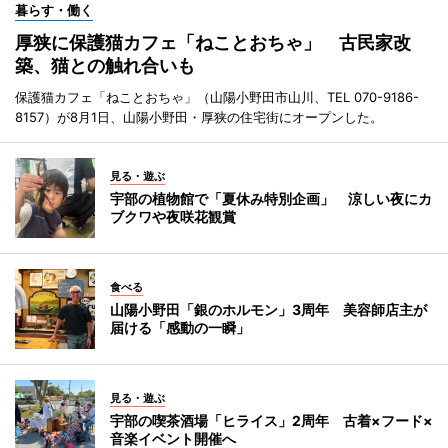
暮らす・働く
厚狭に保護猫カフェ「ねことおちゃ」 古民家改
築、猫との触れ合いも
保護猫カフェ「ねことおちゃ」（山陽小野田市山川、TEL 070-9186-
8157）が8月1日、山陽小野田・厚狭の住宅街にオープンした。
見る・遊ぶ
宇部の植物館で「夏休み特別企画」 涼しい夜にカ
ブクワや夜咲花観賞
食べる
山陽小野田「銀のホルモン」3周年 美容師店主が
届ける「感動の一瞬」
見る・遊ぶ
宇部の喫茶酒場「ヒライス」2周年 古着×フード×
音楽イベント開催へ