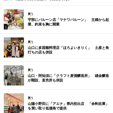
買う
宇部にバルーン店「マナワバルーン」 主婦から起
業、約束を胸に開業
買う
山口に多国籍料理店「ほろよいきりく」 土産と角
打ちの店も併設
買う
山口・阿知須に「クラフト麦酒醸造所」 礒金醸造
が開設、直売所も併設
買う
山陽小野田に「アエナ」県内初出店 「余剰在庫」
を買い取り低価格で提供