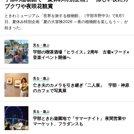
ブクワや夜咲花観賞
ときわミュージアム「世界を旅する植物館」（宇部市野中3）で8月1
日、夏休み特別企画「夏の大冒険2026 ～夜の植物館を楽しもう～」が
始まった。
見る・遊ぶ
宇部の喫茶酒場「ヒライス」2周年 古着×フード×
音楽イベント開催へ
見る・遊ぶ
亡き夫のカメラを引き継ぎ「二人展」 宇部・神原
のカフェで写真展
見る・遊ぶ
宇部ときわ遊園地で「サマーナイト」 夜間営業や
マーケット、フラダンスも