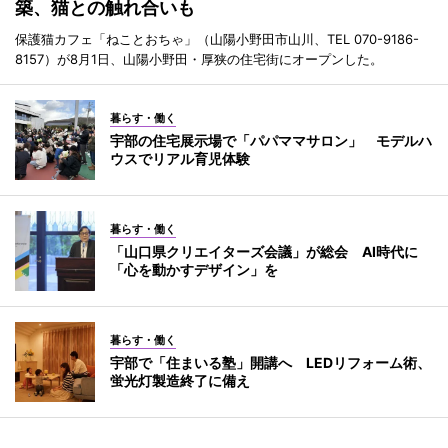
築、猫との触れ合いも
保護猫カフェ「ねことおちゃ」（山陽小野田市山川、TEL 070-9186-
8157）が8月1日、山陽小野田・厚狭の住宅街にオープンした。
暮らす・働く
宇部の住宅展示場で「パパママサロン」 モデルハ
ウスでリアル育児体験
暮らす・働く
「山口県クリエイターズ会議」が総会 AI時代に
「心を動かすデザイン」を
暮らす・働く
宇部で「住まいる塾」開講へ LEDリフォーム術、
蛍光灯製造終了に備え