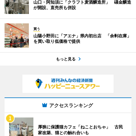
山口・阿知須に「クラフト麦酒醸造所」 礒金醸造
が開設、直売所も併設
買う
山陽小野田に「アエナ」県内初出店 「余剰在庫」
を買い取り低価格で提供
もっと見る
アクセスランキング
厚狭に保護猫カフェ「ねことおちゃ」 古民
家改築、猫との触れ合いも