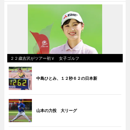
２２歳吉沢がツアー初Ｖ 女子ゴルフ
中島ひとみ、１２秒６２の日本新
山本の力投 大リーグ