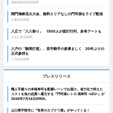
相模原町田経済新聞
関門海峡花火大会、無料エリアなしの門司側をライブ配信
小倉経済新聞
八広で「八八祭り」 1500人が提灯行列、多幸アートも
すみだ経済新聞
八戸の「騎馬打毬」、若手騎手の姿勇ましく 20年ぶりの
正式参拝も
八戸経済新聞
プレスリリース
職人手握りの本格寿司を配膳レーンでお届け。省力化で抑えた
コストを魚の品質へ還元する『門司港レトロ 渦寿司 -UZU-』が
2026年7月24日OPEN。
山口県宇部市に『世界のカブクワ展』がやってくる！