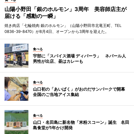
山陽小野田「銀のホルモン」3周年 美容師店主が
届ける「感動の一瞬」
焼き肉店「七輪焼肉 銀のホルモン」（山陽小野田市北竜王町、TEL
0836-39-8470）が8月4日、オープンから3周年を迎えた。
食べる
宇部に「スパイス酒場 ディパーラ」 ネパール人
男性が出店、昼はカレーも
食べる
山口初の「あいぱく」がおのだサンパークで開幕
全国のご当地アイス集結
食べる
山口・名田島に新名物「米粉スコーン」誕生 名田
島食堂が1年かけ開発