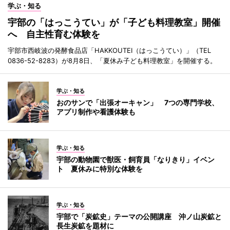
学ぶ・知る
宇部の「はっこうてい」が「子ども料理教室」開催
へ 自主性育む体験を
宇部市西岐波の発酵食品店「HAKKOUTEI（はっこうてい）」（TEL
0836-52-8283）が8月8日、「夏休み子ども料理教室」を開催する。
学ぶ・知る
おのサンで「出張オーキャン」 7つの専門学校、
アプリ制作や看護体験も
学ぶ・知る
宇部の動物園で獣医・飼育員「なりきり」イベン
ト 夏休みに特別な体験を
学ぶ・知る
宇部で「炭鉱史」テーマの公開講座 沖ノ山炭鉱と
長生炭鉱を題材に