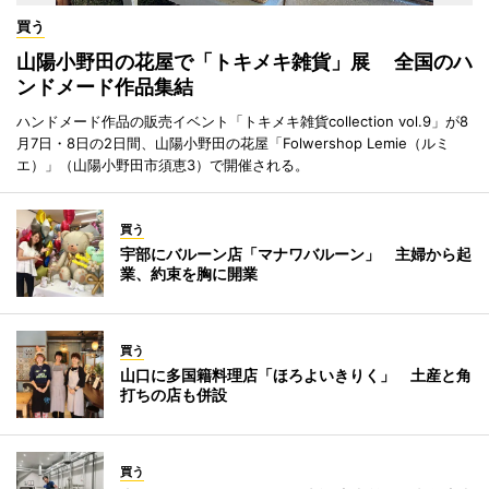
買う
山陽小野田の花屋で「トキメキ雑貨」展 全国のハ
ンドメード作品集結
ハンドメード作品の販売イベント「トキメキ雑貨collection vol.9」が8
月7日・8日の2日間、山陽小野田の花屋「Folwershop Lemie（ルミ
エ）」（山陽小野田市須恵3）で開催される。
買う
宇部にバルーン店「マナワバルーン」 主婦から起
業、約束を胸に開業
買う
山口に多国籍料理店「ほろよいきりく」 土産と角
打ちの店も併設
買う