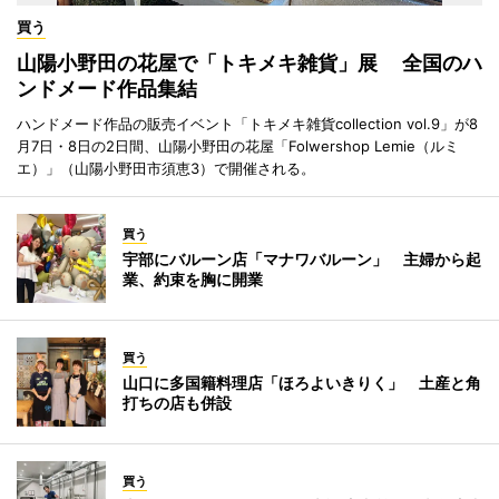
買う
山陽小野田の花屋で「トキメキ雑貨」展 全国のハ
ンドメード作品集結
ハンドメード作品の販売イベント「トキメキ雑貨collection vol.9」が8
月7日・8日の2日間、山陽小野田の花屋「Folwershop Lemie（ルミ
エ）」（山陽小野田市須恵3）で開催される。
買う
宇部にバルーン店「マナワバルーン」 主婦から起
業、約束を胸に開業
買う
山口に多国籍料理店「ほろよいきりく」 土産と角
打ちの店も併設
買う