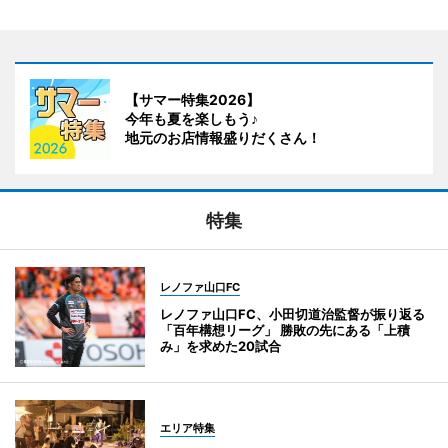
【サマー特集2026】
今年も夏を楽しもう♪
地元のお店情報盛りだくさん！
特集
レノファ山口FC
レノファ山口FC、小田切道治監督が振り返る
「百年構想リーグ」 勝敗の先にある「上積
み」を求めた20試合
エリア特集