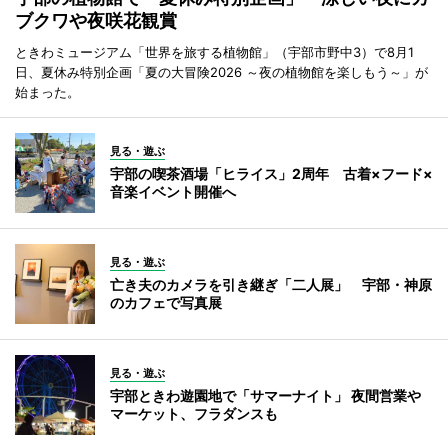
ブクワや夜咲花観賞
ときわミュージアム「世界を旅する植物館」（宇部市野中3）で8月1
日、夏休み特別企画「夏の大冒険2026 ～夜の植物館を楽しもう～」が
始まった。
見る・遊ぶ
宇部の喫茶酒場「ヒライス」2周年 古着×フード×
音楽イベント開催へ
見る・遊ぶ
亡き夫のカメラを引き継ぎ「二人展」 宇部・神原
のカフェで写真展
見る・遊ぶ
宇部ときわ遊園地で「サマーナイト」 夜間営業や
マーケット、フラダンスも