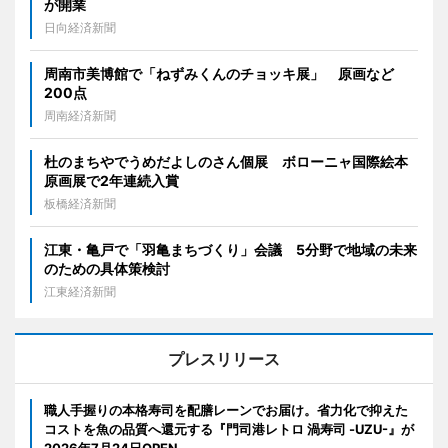
が開業
日向経済新聞
周南市美博館で「ねずみくんのチョッキ展」 原画など
200点
周南経済新聞
杜のまちやでうめだよしのさん個展 ボローニャ国際絵本
原画展で2年連続入賞
板橋経済新聞
江東・亀戸で「羽亀まちづくり」会議 5分野で地域の未来
のための具体策検討
江東経済新聞
プレスリリース
職人手握りの本格寿司を配膳レーンでお届け。省力化で抑えた
コストを魚の品質へ還元する『門司港レトロ 渦寿司 -UZU-』が