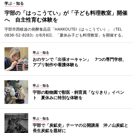
学ぶ・知る
宇部の「はっこうてい」が「子ども料理教室」開催
へ 自主性育む体験を
宇部市西岐波の発酵食品店「HAKKOUTEI（はっこうてい）」（TEL
0836-52-8283）が8月8日、「夏休み子ども料理教室」を開催する。
学ぶ・知る
おのサンで「出張オーキャン」 7つの専門学校、
アプリ制作や看護体験も
学ぶ・知る
宇部の動物園で獣医・飼育員「なりきり」イベン
ト 夏休みに特別な体験を
学ぶ・知る
宇部で「炭鉱史」テーマの公開講座 沖ノ山炭鉱と
長生炭鉱を題材に