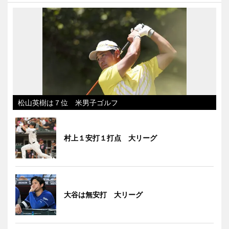
松山英樹は７位 米男子ゴルフ
村上１安打１打点 大リーグ
大谷は無安打 大リーグ