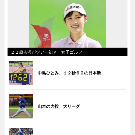
２２歳吉沢がツアー初Ｖ 女子ゴルフ
中島ひとみ、１２秒６２の日本新
山本の力投 大リーグ