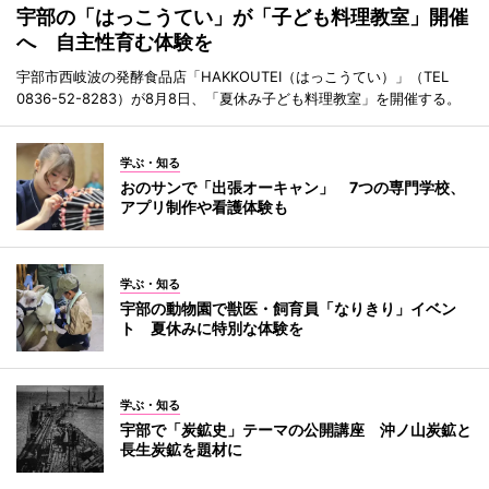
宇部の「はっこうてい」が「子ども料理教室」開催
へ 自主性育む体験を
宇部市西岐波の発酵食品店「HAKKOUTEI（はっこうてい）」（TEL
0836-52-8283）が8月8日、「夏休み子ども料理教室」を開催する。
学ぶ・知る
おのサンで「出張オーキャン」 7つの専門学校、
アプリ制作や看護体験も
学ぶ・知る
宇部の動物園で獣医・飼育員「なりきり」イベン
ト 夏休みに特別な体験を
学ぶ・知る
宇部で「炭鉱史」テーマの公開講座 沖ノ山炭鉱と
長生炭鉱を題材に