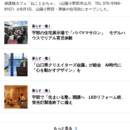
保護猫カフェ「ねことおちゃ」（山陽小野田市山川、TEL 070-9186-
8157）が8月1日、山陽小野田・厚狭の住宅街にオープンした。
暮らす・働く
宇部の住宅展示場で「パパママサロン」 モデルハ
ウスでリアル育児体験
暮らす・働く
「山口県クリエイターズ会議」が総会 AI時代に
「心を動かすデザイン」を
暮らす・働く
宇部で「住まいる塾」開講へ LEDリフォーム術、
蛍光灯製造終了に備え
もっと見る