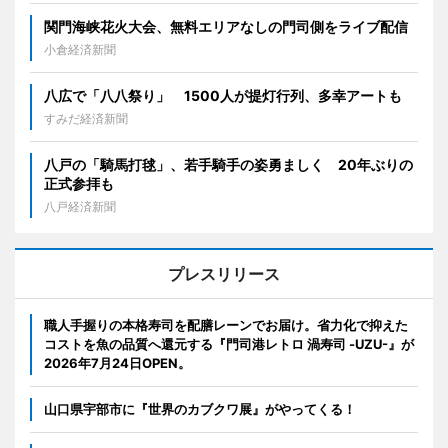
関門海峡花火大会、無料エリアなしの門司側をライブ配信
小倉経済新聞
八広で「八八祭り」 1500人が提灯行列、多幸アートも
すみだ経済新聞
八戸の「騎馬打毬」、若手騎手の姿勇ましく 20年ぶりの
正式参拝も
八戸経済新聞
プレスリリース
職人手握りの本格寿司を配膳レーンでお届け。省力化で抑えた
コストを魚の品質へ還元する『門司港レトロ 渦寿司 -UZU-』が
2026年7月24日OPEN。
山口県宇部市に『世界のカブクワ展』がやってくる！