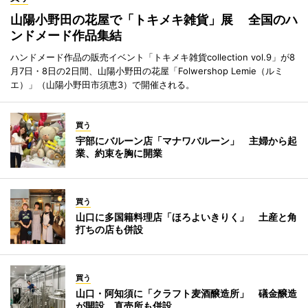
山陽小野田の花屋で「トキメキ雑貨」展 全国のハ
ンドメード作品集結
ハンドメード作品の販売イベント「トキメキ雑貨collection vol.9」が8
月7日・8日の2日間、山陽小野田の花屋「Folwershop Lemie（ルミ
エ）」（山陽小野田市須恵3）で開催される。
買う
宇部にバルーン店「マナワバルーン」 主婦から起
業、約束を胸に開業
買う
山口に多国籍料理店「ほろよいきりく」 土産と角
打ちの店も併設
買う
山口・阿知須に「クラフト麦酒醸造所」 礒金醸造
が開設、直売所も併設