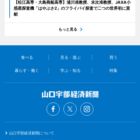
【松江高専・大島商船高専】浦川准教授、末次准教授、JAXA小
惑星探査機「はやぶさ2」のフライバイ探査で二つの世界初に貢
献
もっと見る
食べる
見る・遊ぶ
買う
暮らす・働く
学ぶ・知る
特集
山口宇部経済新聞について