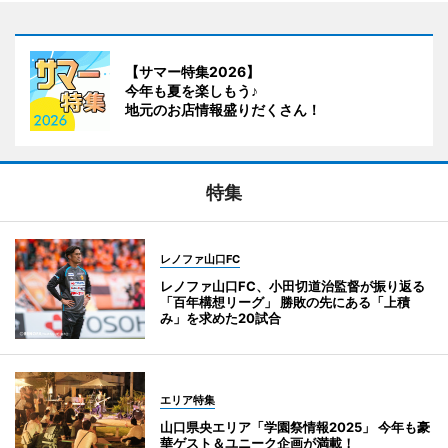
【サマー特集2026】
今年も夏を楽しもう♪
地元のお店情報盛りだくさん！
特集
レノファ山口FC
レノファ山口FC、小田切道治監督が振り返る
「百年構想リーグ」 勝敗の先にある「上積
み」を求めた20試合
エリア特集
山口県央エリア「学園祭情報2025」 今年も豪
華ゲスト＆ユニーク企画が満載！