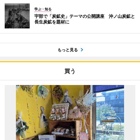
学ぶ・知る
宇部で「炭鉱史」テーマの公開講座 沖ノ山炭鉱と
長生炭鉱を題材に
もっと見る
買う