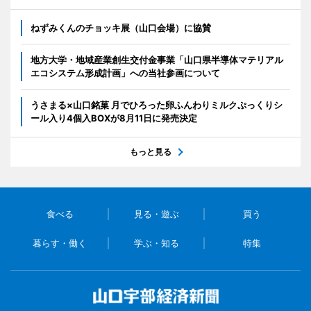
ねずみくんのチョッキ展（山口会場）に協賛
地方大学・地域産業創生交付金事業「山口県半導体マテリアル
エコシステム形成計画」への当社参画について
うさまる×山口銘菓 月でひろった卵ふんわりミルクぷっくりシ
ール入り4個入BOXが8月11日に発売決定
もっと見る
食べる
見る・遊ぶ
買う
暮らす・働く
学ぶ・知る
特集