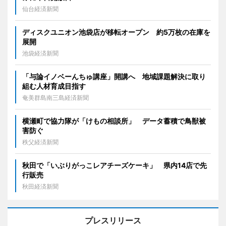
仙台経済新聞
ディスクユニオン池袋店が移転オープン 約5万枚の在庫を
展開
池袋経済新聞
「与論イノベーんちゅ講座」開講へ 地域課題解決に取り
組む人材育成目指す
奄美群島南三島経済新聞
横瀬町で協力隊が「けもの相談所」 データ蓄積で鳥獣被
害防ぐ
秩父経済新聞
秋田で「いぶりがっこレアチーズケーキ」 県内14店で先
行販売
秋田経済新聞
プレスリリース