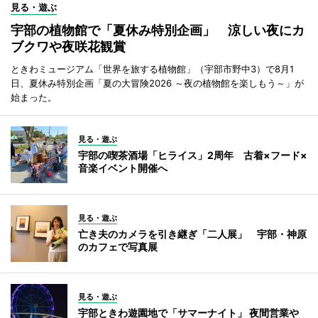
見る・遊ぶ
宇部の植物館で「夏休み特別企画」 涼しい夜にカ
ブクワや夜咲花観賞
ときわミュージアム「世界を旅する植物館」（宇部市野中3）で8月1
日、夏休み特別企画「夏の大冒険2026 ～夜の植物館を楽しもう～」が
始まった。
見る・遊ぶ
宇部の喫茶酒場「ヒライス」2周年 古着×フード×
音楽イベント開催へ
見る・遊ぶ
亡き夫のカメラを引き継ぎ「二人展」 宇部・神原
のカフェで写真展
見る・遊ぶ
宇部ときわ遊園地で「サマーナイト」 夜間営業や