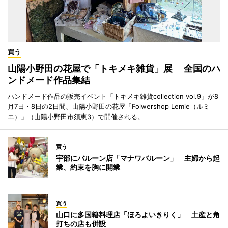
買う
山陽小野田の花屋で「トキメキ雑貨」展 全国のハ
ンドメード作品集結
ハンドメード作品の販売イベント「トキメキ雑貨collection vol.9」が8
月7日・8日の2日間、山陽小野田の花屋「Folwershop Lemie（ルミ
エ）」（山陽小野田市須恵3）で開催される。
買う
宇部にバルーン店「マナワバルーン」 主婦から起
業、約束を胸に開業
買う
山口に多国籍料理店「ほろよいきりく」 土産と角
打ちの店も併設