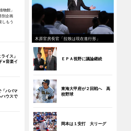
植物館」
特別企画
楽しもう
木原官房長官「拉致は現在進行形」
ヒライス」
ＥＰＡ視野に議論継続
ド×音楽イ
東海大甲府が２回戦へ 高
で「パパマ
校野球
ルハウスで
岡本は１安打 大リーグ