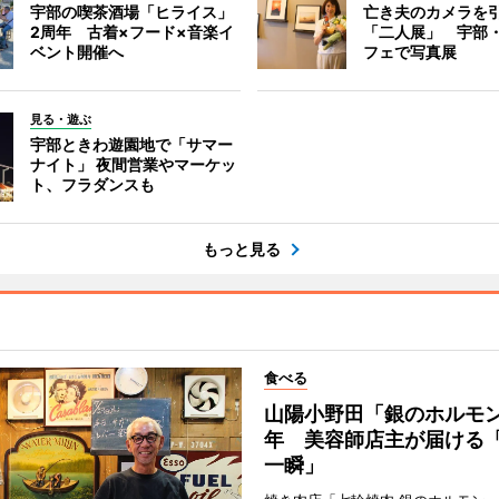
宇部の喫茶酒場「ヒライス」
亡き夫のカメラを
2周年 古着×フード×音楽イ
「二人展」 宇部
ベント開催へ
フェで写真展
見る・遊ぶ
宇部ときわ遊園地で「サマー
ナイト」 夜間営業やマーケッ
ト、フラダンスも
もっと見る
食べる
山陽小野田「銀のホルモン
年 美容師店主が届ける
一瞬」