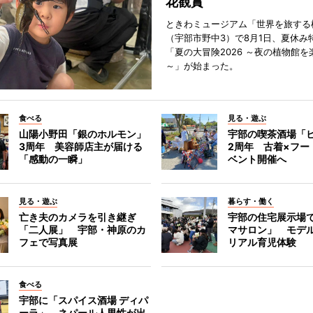
花観賞
ときわミュージアム「世界を旅する
（宇部市野中3）で8月1日、夏休み
「夏の大冒険2026 ～夜の植物館を
～」が始まった。
食べる
見る・遊ぶ
山陽小野田「銀のホルモン」
宇部の喫茶酒場「
3周年 美容師店主が届ける
2周年 古着×フー
「感動の一瞬」
ベント開催へ
見る・遊ぶ
暮らす・働く
亡き夫のカメラを引き継ぎ
宇部の住宅展示場
「二人展」 宇部・神原のカ
マサロン」 モデ
フェで写真展
リアル育児体験
食べる
宇部に「スパイス酒場 ディパ
ーラ」 ネパール人男性が出