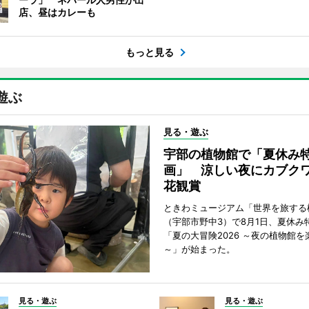
店、昼はカレーも
もっと見る
遊ぶ
見る・遊ぶ
宇部の植物館で「夏休み
画」 涼しい夜にカブク
花観賞
ときわミュージアム「世界を旅する
（宇部市野中3）で8月1日、夏休み
「夏の大冒険2026 ～夜の植物館を
～」が始まった。
見る・遊ぶ
見る・遊ぶ