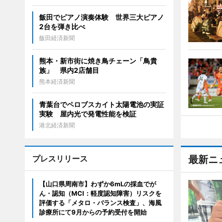
飯田でピアノ演奏体験 世界三大ピアノ
2台を弾き比べ
飯田経済新聞
熊本・新市街に焼き鳥チェーン「鳥貴
族」 県内2店舗目
熊本経済新聞
青葉台でペロブスカイト太陽電池の実証
実験 屋内光で発電性能を検証
港北経済新聞
プレスリリース
最新ニ
【山口県周南市】わずか6mLの採血でが
ん・認知（MCI：軽度認知障害）リスクを
評価する「メタロ・バランス検査」、海風
診療所にて9月からの予約受付を開始