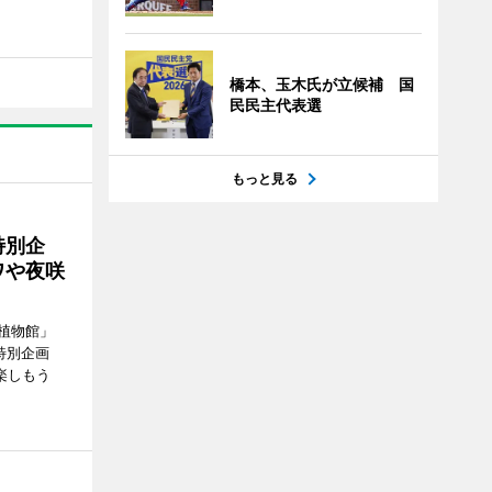
橋本、玉木氏が立候補 国
民民主代表選
もっと見る
特別企
ワや夜咲
植物館」
特別企画
楽しもう