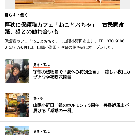
暮らす・働く
厚狭に保護猫カフェ「ねことおちゃ」 古民家改
築、猫との触れ合いも
保護猫カフェ「ねことおちゃ」（山陽小野田市山川、TEL 070-9186-
8157）が8月1日、山陽小野田・厚狭の住宅街にオープンした。
見る・遊ぶ
宇部の植物館で「夏休み特別企画」 涼しい夜にカ
ブクワや夜咲花観賞
食べる
山陽小野田「銀のホルモン」3周年 美容師店主が
届ける「感動の一瞬」
見る・遊ぶ