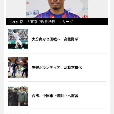
長友佑都、Ｆ東京で現役続行 Ｊリーグ
大分商が２回戦へ 高校野球
災害ボランティア、活動本格化
台湾、中国軍上陸阻止へ演習