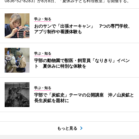
0836-52-8283）が8月8日、「夏休み子ども料理教室」を開催する。
学ぶ・知る
おのサンで「出張オーキャン」 7つの専門学校、
アプリ制作や看護体験も
学ぶ・知る
宇部の動物園で獣医・飼育員「なりきり」イベン
ト 夏休みに特別な体験を
学ぶ・知る
宇部で「炭鉱史」テーマの公開講座 沖ノ山炭鉱と
長生炭鉱を題材に
もっと見る