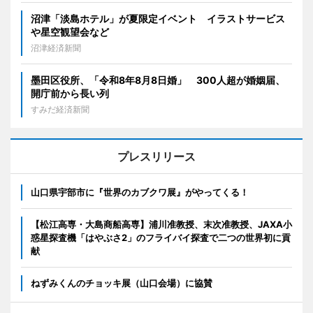
沼津「淡島ホテル」が夏限定イベント イラストサービス
や星空観望会など
沼津経済新聞
墨田区役所、「令和8年8月8日婚」 300人超が婚姻届、
開庁前から長い列
すみだ経済新聞
プレスリリース
山口県宇部市に『世界のカブクワ展』がやってくる！
【松江高専・大島商船高専】浦川准教授、末次准教授、JAXA小
惑星探査機「はやぶさ2」のフライバイ探査で二つの世界初に貢
献
ねずみくんのチョッキ展（山口会場）に協賛