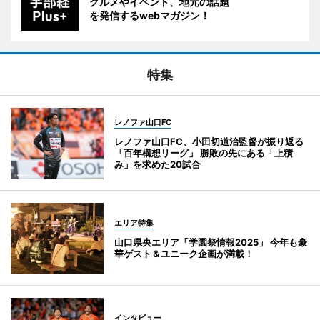
グルメやイベント、地元の話題
を発信するwebマガジン！
特集
レノファ山口FC
レノファ山口FC、小田切道治監督が振り返る
「百年構想リーグ」 勝敗の先にある「上積
み」を求めた20試合
エリア特集
山口県央エリア「学園祭情報2025」 今年も豪
華ゲスト＆ユニーク企画が満載！
インタビュー