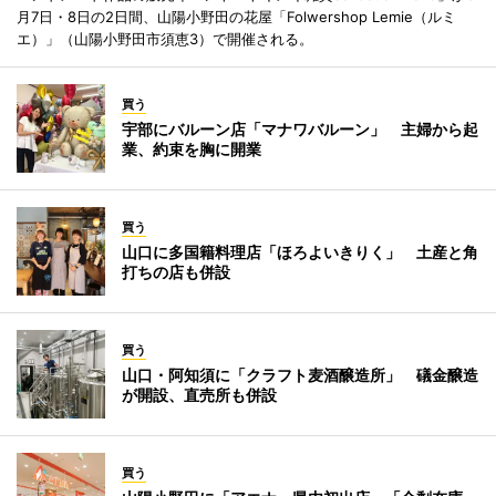
月7日・8日の2日間、山陽小野田の花屋「Folwershop Lemie（ルミ
エ）」（山陽小野田市須恵3）で開催される。
買う
宇部にバルーン店「マナワバルーン」 主婦から起
業、約束を胸に開業
買う
山口に多国籍料理店「ほろよいきりく」 土産と角
打ちの店も併設
買う
山口・阿知須に「クラフト麦酒醸造所」 礒金醸造
が開設、直売所も併設
買う