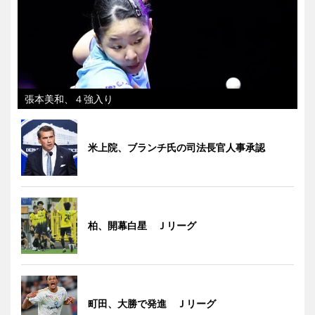
張本美和、４強入り
米上院、ブランチ氏の司法長官人事承認
柏、開幕白星 Ｊリーグ
町田、大勝で発進 Ｊリーグ