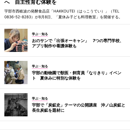
へ 自主性育む体験を
宇部市西岐波の発酵食品店「HAKKOUTEI（はっこうてい）」（TEL
0836-52-8283）が8月8日、「夏休み子ども料理教室」を開催する。
学ぶ・知る
おのサンで「出張オーキャン」 7つの専門学校、
アプリ制作や看護体験も
学ぶ・知る
宇部の動物園で獣医・飼育員「なりきり」イベン
ト 夏休みに特別な体験を
学ぶ・知る
宇部で「炭鉱史」テーマの公開講座 沖ノ山炭鉱と
長生炭鉱を題材に