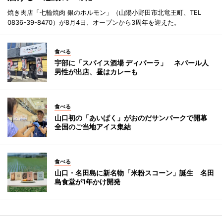
焼き肉店「七輪焼肉 銀のホルモン」（山陽小野田市北竜王町、TEL
0836-39-8470）が8月4日、オープンから3周年を迎えた。
食べる
宇部に「スパイス酒場 ディパーラ」 ネパール人
男性が出店、昼はカレーも
食べる
山口初の「あいぱく」がおのだサンパークで開幕
全国のご当地アイス集結
食べる
山口・名田島に新名物「米粉スコーン」誕生 名田
島食堂が1年かけ開発