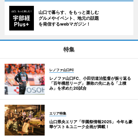
山口で暮らす、をもっと楽しむ
グルメやイベント、地元の話題
を発信するwebマガジン！
特集
レノファ山口FC
レノファ山口FC、小田切道治監督が振り返る
「百年構想リーグ」 勝敗の先にある「上積
み」を求めた20試合
エリア特集
山口県央エリア「学園祭情報2025」 今年も豪
華ゲスト＆ユニーク企画が満載！