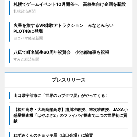
札幌でゲームイベント10月開催へ 高校生向け企画を新設
札幌経済新聞
火星を旅するVR体験アトラクション みなとみらい
PLOT48に登場
ヨコハマ経済新聞
八広で町名誕生60周年祝賀会 小池都知事も祝福
すみだ経済新聞
プレスリリース
山口県宇部市に『世界のカブクワ展』がやってくる！
【松江高専・大島商船高専】浦川准教授、末次准教授、JAXA小
惑星探査機「はやぶさ2」のフライバイ探査で二つの世界初に貢
献
ねずみくんのチョッキ展（山口会場）に協賛