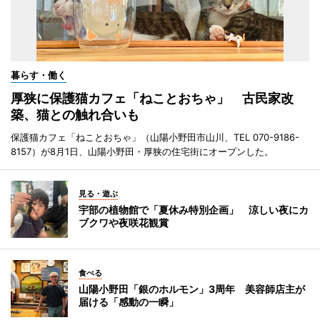
暮らす・働く
厚狭に保護猫カフェ「ねことおちゃ」 古民家改
築、猫との触れ合いも
保護猫カフェ「ねことおちゃ」（山陽小野田市山川、TEL 070-9186-
8157）が8月1日、山陽小野田・厚狭の住宅街にオープンした。
見る・遊ぶ
宇部の植物館で「夏休み特別企画」 涼しい夜にカ
ブクワや夜咲花観賞
食べる
山陽小野田「銀のホルモン」3周年 美容師店主が
届ける「感動の一瞬」