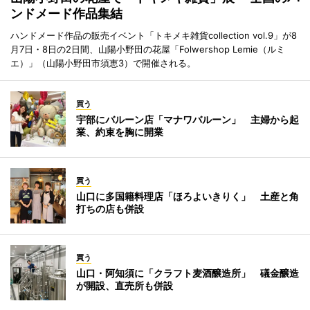
ンドメード作品集結
ハンドメード作品の販売イベント「トキメキ雑貨collection vol.9」が8
月7日・8日の2日間、山陽小野田の花屋「Folwershop Lemie（ルミ
エ）」（山陽小野田市須恵3）で開催される。
買う
宇部にバルーン店「マナワバルーン」 主婦から起
業、約束を胸に開業
買う
山口に多国籍料理店「ほろよいきりく」 土産と角
打ちの店も併設
買う
山口・阿知須に「クラフト麦酒醸造所」 礒金醸造
が開設、直売所も併設