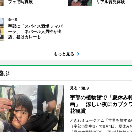
フェで写真展
リアル育児体験
食べる
宇部に「スパイス酒場 ディパ
ーラ」 ネパール人男性が出
店、昼はカレーも
もっと見る
遊ぶ
見る・遊ぶ
宇部の植物館で「夏休み
画」 涼しい夜にカブク
花観賞
ときわミュージアム「世界を旅する
（宇部市野中3）で8月1日、夏休み