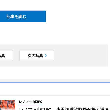
。
記事を読む
写真
次の写真
レノファ山口FC
レノファ山口FC、小田切道治監督が振り返る