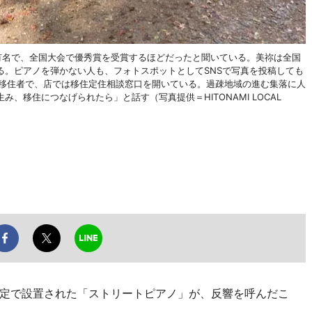
有名で、全国大会で優秀賞を受賞するほどだったと聞いている。美祢は全国
る。ピアノを弾かない人も、フォトスポットとしてSNSで写真を投稿しても
ン移住者で、店では移住定住相談窓口を開いている。過疎地域の進む集落に人
、移住につなげられたら」と話す（写真提供＝HITONAMI LOCAL
定で設置された「ストリートピアノ」が、反響を呼んだこ