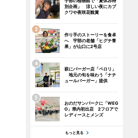
宇部の植物館で「夏休み特
別企画」 涼しい夜にカブ
クワや夜咲花観賞
作り手のストーリーを食卓
へ 宇部の老舗「ヒグチ青
果」が山口に2号店
萩にバーガー店「ペロリ」
地元の旬を味わう「ナチ
ュールバーガー」提供
おのだサンパークに「WEG
O」県内初出店 2フロアで
レディースとメンズ
もっと見る