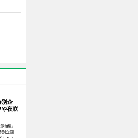
特別企
ワや夜咲
植物館」
特別企画