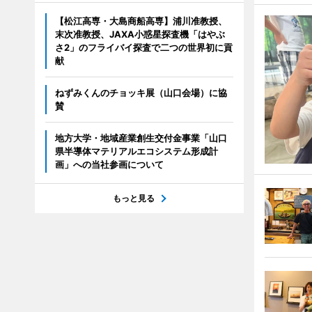
【松江高専・大島商船高専】浦川准教授、
末次准教授、JAXA小惑星探査機「はやぶ
さ2」のフライバイ探査で二つの世界初に貢
献
ねずみくんのチョッキ展（山口会場）に協
賛
地方大学・地域産業創生交付金事業「山口
県半導体マテリアルエコシステム形成計
画」への当社参画について
もっと見る