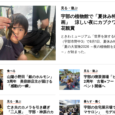
見る・遊ぶ
宇部の植物館で「夏休み
画」 涼しい夜にカブク
花観賞
ときわミュージアム「世界を旅する
（宇部市野中3）で8月1日、夏休み
「夏の大冒険2026 ～夜の植物館を
～」が始まった。
食べる
見る・遊ぶ
山陽小野田「銀のホルモン」
宇部の喫茶酒場「
3周年 美容師店主が届ける
2周年 古着×フー
「感動の一瞬」
ベント開催へ
見る・遊ぶ
暮らす・働く
亡き夫のカメラを引き継ぎ
宇部の住宅展示場
「二人展」 宇部・神原のカ
マサロン」 モデ