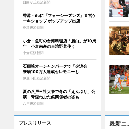
自由が丘経済新聞
香港・ifcに「フォーシーズンズ」直営ケ
ーキショップ ポップアップ出店
香港経済新聞
小倉・魚町の台湾料理店「麗白」が10周
年 小倉南産の台湾野菜使う
小倉経済新聞
石廊崎オーシャンパークで「夕涼会」
来場100万人達成セレモニーも
伊豆下田経済新聞
夏の八戸三社大祭で冬の「えんぶり」公
演 青森ねぶた祭関係者の姿も
八戸経済新聞
プレスリリース
最新ニ