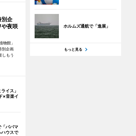
特別企
ワや夜咲
ホルムズ通航で「進展」
植物館」
特別企画
もっと見る
楽しもう
ヒライス」
ド×音楽イ
で「パパマ
ルハウスで