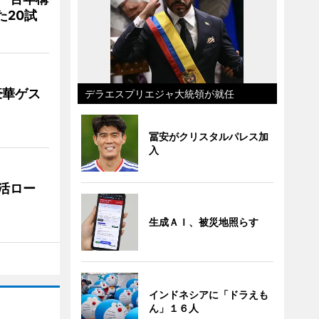
た20試
豪華ゲス
デラエスプリエジャ大統領が就任
冨安がクリスタルパレス加
入
活ロー
生成ＡＩ、被災地照らす
インドネシアに「ドラえも
ん」１６人