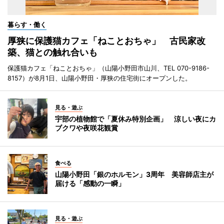
暮らす・働く
厚狭に保護猫カフェ「ねことおちゃ」 古民家改
築、猫との触れ合いも
保護猫カフェ「ねことおちゃ」（山陽小野田市山川、TEL 070-9186-
8157）が8月1日、山陽小野田・厚狭の住宅街にオープンした。
見る・遊ぶ
宇部の植物館で「夏休み特別企画」 涼しい夜にカ
ブクワや夜咲花観賞
食べる
山陽小野田「銀のホルモン」3周年 美容師店主が
届ける「感動の一瞬」
見る・遊ぶ