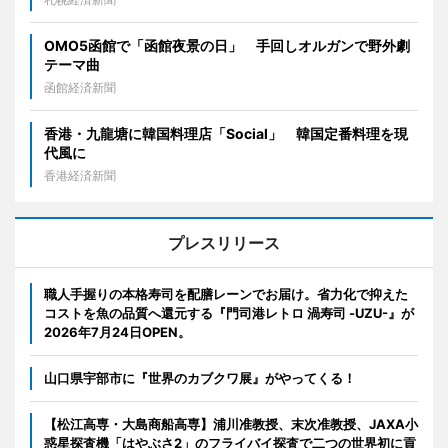
OMO5函館で「函館夜景の日」 手回しオルガンで野外劇
テーマ曲
函館経済新聞
香港・九龍塘に韓国料理店「Social」 韓国定番料理を現
代風に
香港経済新聞
プレスリリース
職人手握りの本格寿司を配膳レーンでお届け。省力化で抑えた
コストを魚の品質へ還元する『門司港レトロ 渦寿司 -UZU-』が
2026年7月24日OPEN。
山口県宇部市に『世界のカブクワ展』がやってくる！
【松江高専・大島商船高専】浦川准教授、末次准教授、JAXA小
惑星探査機「はやぶさ2」のフライバイ探査で二つの世界初に貢