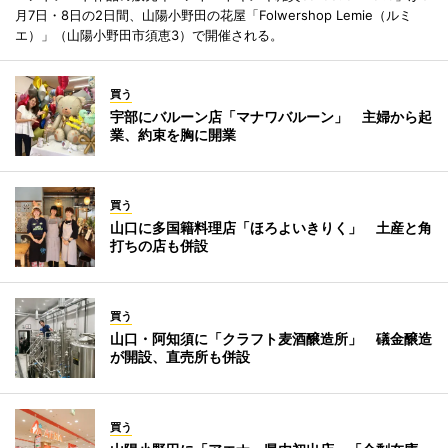
月7日・8日の2日間、山陽小野田の花屋「Folwershop Lemie（ルミ
エ）」（山陽小野田市須恵3）で開催される。
買う
宇部にバルーン店「マナワバルーン」 主婦から起
業、約束を胸に開業
買う
山口に多国籍料理店「ほろよいきりく」 土産と角
打ちの店も併設
買う
山口・阿知須に「クラフト麦酒醸造所」 礒金醸造
が開設、直売所も併設
買う