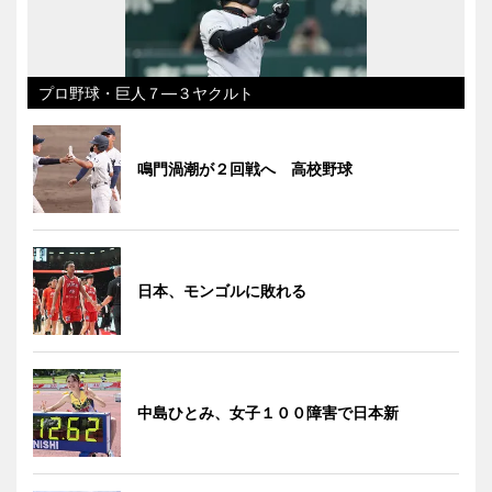
プロ野球・巨人７―３ヤクルト
鳴門渦潮が２回戦へ 高校野球
日本、モンゴルに敗れる
中島ひとみ、女子１００障害で日本新