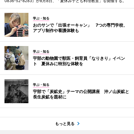
0836-52-8283）が8月8日、「夏休み子ども料理教室」を開催する。
学ぶ・知る
おのサンで「出張オーキャン」 7つの専門学校、
アプリ制作や看護体験も
学ぶ・知る
宇部の動物園で獣医・飼育員「なりきり」イベン
ト 夏休みに特別な体験を
学ぶ・知る
宇部で「炭鉱史」テーマの公開講座 沖ノ山炭鉱と
長生炭鉱を題材に
もっと見る