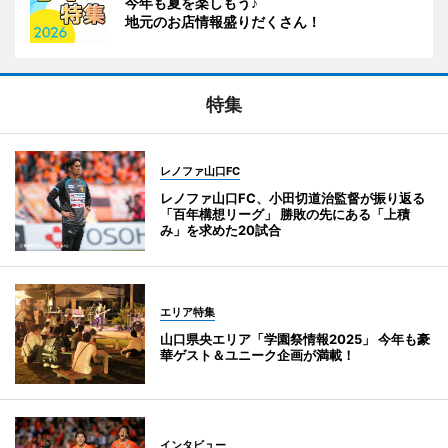
今年も夏を楽しもう♪
地元のお店情報盛りだくさん！
特集
レノファ山口FC
レノファ山口FC、小田切道治監督が振り返る
「百年構想リーグ」 勝敗の先にある「上積
み」を求めた20試合
エリア特集
山口県央エリア「学園祭情報2025」 今年も豪
華ゲスト＆ユニーク企画が満載！
インタビュー