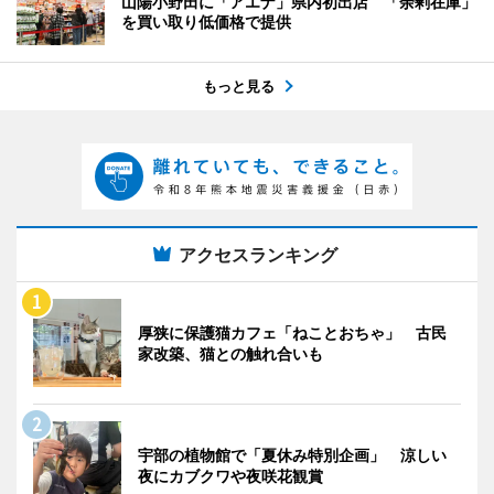
山陽小野田に「アエナ」県内初出店 「余剰在庫」
を買い取り低価格で提供
もっと見る
アクセスランキング
厚狭に保護猫カフェ「ねことおちゃ」 古民
家改築、猫との触れ合いも
宇部の植物館で「夏休み特別企画」 涼しい
夜にカブクワや夜咲花観賞