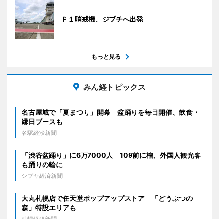
Ｐ１哨戒機、ジブチへ出発
もっと見る
みん経トピックス
名古屋城で「夏まつり」開幕 盆踊りを毎日開催、飲食・
縁日ブースも
名駅経済新聞
「渋谷盆踊り」に6万7000人 109前に櫓、外国人観光客
も踊りの輪に
シブヤ経済新聞
大丸札幌店で任天堂ポップアップストア 「どうぶつの
森」特設エリアも
札幌経済新聞