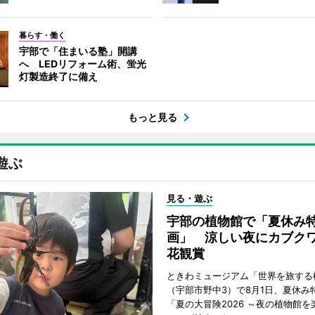
暮らす・働く
宇部で「住まいる塾」開講
へ LEDリフォーム術、蛍光
灯製造終了に備え
もっと見る
遊ぶ
見る・遊ぶ
宇部の植物館で「夏休み
画」 涼しい夜にカブク
花観賞
ときわミュージアム「世界を旅する
（宇部市野中3）で8月1日、夏休み
「夏の大冒険2026 ～夜の植物館を