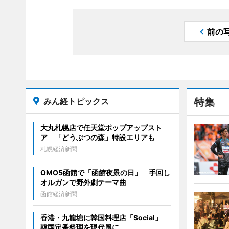
前の
みん経トピックス
特集
大丸札幌店で任天堂ポップアップスト
ア 「どうぶつの森」特設エリアも
札幌経済新聞
OMO5函館で「函館夜景の日」 手回し
オルガンで野外劇テーマ曲
函館経済新聞
香港・九龍塘に韓国料理店「Social」
韓国定番料理を現代風に