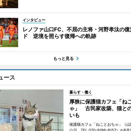
インタビュー
レノファ山口FC、不屈の主将・河野孝汰の復
ド 逆境を照らす復帰への軌跡
もっと見る
ュース
暮らす・働く
厚狭に保護猫カフェ「ね
ゃ」 古民家改築、猫と
いも
保護猫カフェ「ねことおちゃ」（山
山川、TEL 070-9186-8157）が