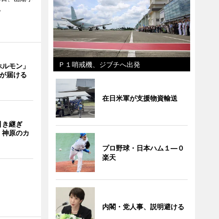
。
Ｐ１哨戒機、ジブチへ出発
ホルモン」
主が届ける
在日米軍が支援物資輸送
引き継ぎ
・神原のカ
プロ野球・日本ハム１―０
楽天
内閣・党人事、説明避ける