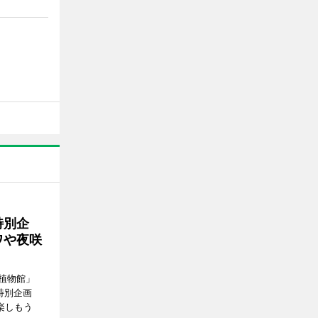
特別企
ワや夜咲
植物館」
特別企画
楽しもう