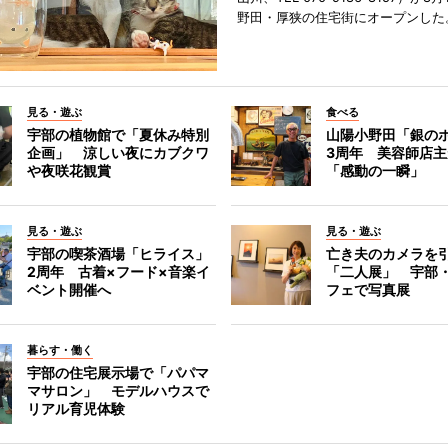
野田・厚狭の住宅街にオープンした
見る・遊ぶ
食べる
宇部の植物館で「夏休み特別
山陽小野田「銀の
企画」 涼しい夜にカブクワ
3周年 美容師店
や夜咲花観賞
「感動の一瞬」
見る・遊ぶ
見る・遊ぶ
宇部の喫茶酒場「ヒライス」
亡き夫のカメラを
2周年 古着×フード×音楽イ
「二人展」 宇部
ベント開催へ
フェで写真展
暮らす・働く
宇部の住宅展示場で「パパマ
マサロン」 モデルハウスで
リアル育児体験