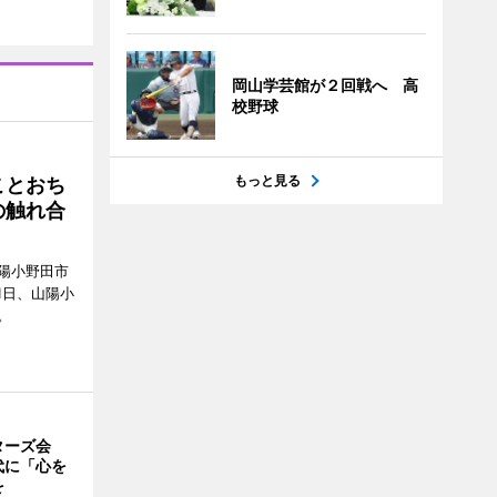
岡山学芸館が２回戦へ 高
校野球
もっと見る
ことおち
の触れ合
陽小野田市
8月1日、山陽小
。
ターズ会
代に「心を
を