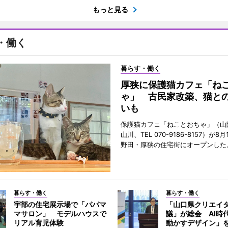
もっと見る
・働く
暮らす・働く
厚狭に保護猫カフェ「ね
ゃ」 古民家改築、猫と
いも
保護猫カフェ「ねことおちゃ」（山
山川、TEL 070-9186-8157）が
野田・厚狭の住宅街にオープンした
暮らす・働く
暮らす・働く
宇部の住宅展示場で「パパマ
「山口県クリエイ
マサロン」 モデルハウスで
議」が総会 AI時
リアル育児体験
動かすデザイン」