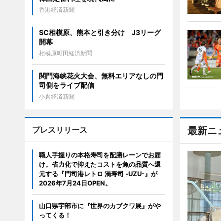
香港経済新聞
SC相模原、熊本と引き分け J3リーグ
開幕
相模原町田経済新聞
関門海峡花火大会、無料エリアなしの門
司側をライブ配信
小倉経済新聞
プレスリリース
最新ニ
職人手握りの本格寿司を配膳レーンでお届
け。省力化で抑えたコストを魚の品質へ還
元する『門司港レトロ 渦寿司 -UZU-』が
2026年7月24日OPEN。
山口県宇部市に『世界のカブクワ展』がや
ってくる！