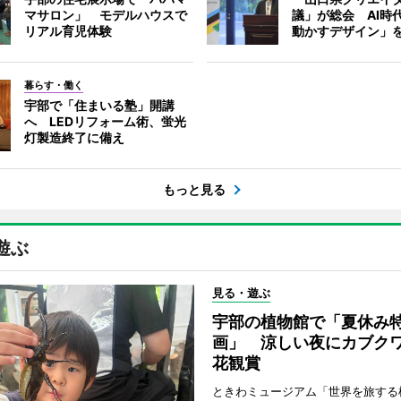
マサロン」 モデルハウスで
議」が総会 AI時
リアル育児体験
動かすデザイン」
暮らす・働く
宇部で「住まいる塾」開講
へ LEDリフォーム術、蛍光
灯製造終了に備え
もっと見る
遊ぶ
見る・遊ぶ
宇部の植物館で「夏休み
画」 涼しい夜にカブク
花観賞
ときわミュージアム「世界を旅する