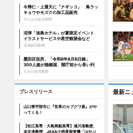
今帰仁・上運天に「ナギッコ」 島ラッ
キョウやモズクの加工品販売
やんばる経済新聞
沼津「淡島ホテル」が夏限定イベント
イラストサービスや星空観望会など
沼津経済新聞
墨田区役所、「令和8年8月8日婚」
300人超が婚姻届、開庁前から長い列
すみだ経済新聞
プレスリリース
最新ニ
山口県宇部市に『世界のカブクワ展』がや
ってくる！
【松江高専・大島商船高専】浦川准教授、
末次准教授、JAXA小惑星探査機「はやぶ