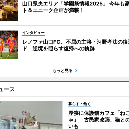
山口県央エリア「学園祭情報2025」 今年も
ト＆ユニーク企画が満載！
インタビュー
レノファ山口FC、不屈の主将・河野孝汰の復
ド 逆境を照らす復帰への軌跡
もっと見る
ュース
暮らす・働く
厚狭に保護猫カフェ「ね
ゃ」 古民家改築、猫と
いも