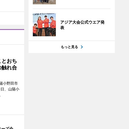
アジア大会公式ウエア発
表
もっと見る
ことおち
の触れ合
陽小野田市
8月1日、山陽小
。
ターズ会