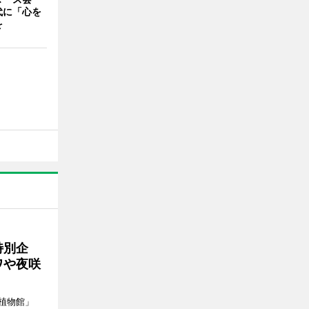
代に「心を
を
特別企
ワや夜咲
植物館」