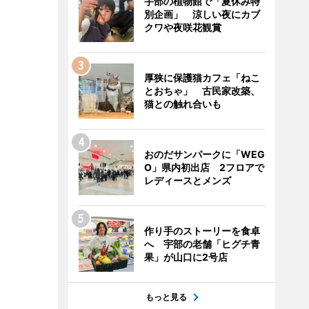
宇部の植物館で「夏休み特
別企画」 涼しい夜にカブ
クワや夜咲花観賞
厚狭に保護猫カフェ「ねこ
とおちゃ」 古民家改築、
猫との触れ合いも
おのだサンパークに「WEG
O」県内初出店 2フロアで
レディースとメンズ
作り手のストーリーを食卓
へ 宇部の老舗「ヒグチ青
果」が山口に2号店
もっと見る