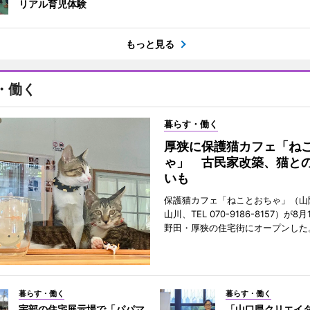
リアル育児体験
もっと見る
・働く
暮らす・働く
厚狭に保護猫カフェ「ね
ゃ」 古民家改築、猫と
いも
保護猫カフェ「ねことおちゃ」（山
山川、TEL 070-9186-8157）が
野田・厚狭の住宅街にオープンした
暮らす・働く
暮らす・働く
宇部の住宅展示場で「パパマ
「山口県クリエイ