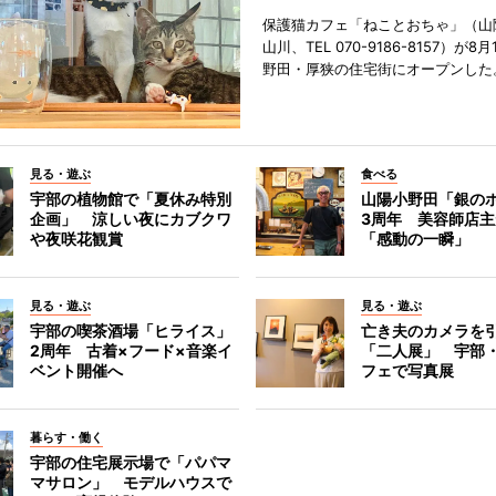
保護猫カフェ「ねことおちゃ」（山
山川、TEL 070-9186-8157）が
野田・厚狭の住宅街にオープンした
見る・遊ぶ
食べる
宇部の植物館で「夏休み特別
山陽小野田「銀の
企画」 涼しい夜にカブクワ
3周年 美容師店
や夜咲花観賞
「感動の一瞬」
見る・遊ぶ
見る・遊ぶ
宇部の喫茶酒場「ヒライス」
亡き夫のカメラを
2周年 古着×フード×音楽イ
「二人展」 宇部
ベント開催へ
フェで写真展
暮らす・働く
宇部の住宅展示場で「パパマ
マサロン」 モデルハウスで