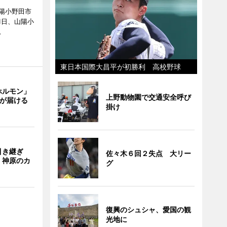
陽小野田市
8月1日、山陽小
。
東日本国際大昌平が初勝利 高校野球
ホルモン」
上野動物園で交通安全呼び
主が届ける
掛け
引き継ぎ
佐々木６回２失点 大リー
・神原のカ
グ
復興のシュシャ、愛国の観
光地に