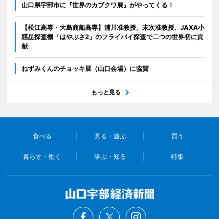
山口県宇部市に『世界のカブクワ展』がやってくる！
【松江高専・大島商船高専】浦川准教授、末次准教授、JAXA小
惑星探査機「はやぶさ2」のフライバイ探査で二つの世界初に貢
献
ねずみくんのチョッキ展（山口会場）に協賛
もっと見る
食べる
見る・遊ぶ
買う
暮らす・働く
学ぶ・知る
特集