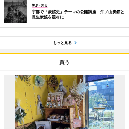
学ぶ・知る
宇部で「炭鉱史」テーマの公開講座 沖ノ山炭鉱と
長生炭鉱を題材に
もっと見る
買う