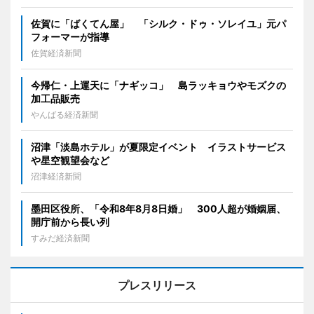
佐賀に「ばくてん屋」 「シルク・ドゥ・ソレイユ」元パ
フォーマーが指導
佐賀経済新聞
今帰仁・上運天に「ナギッコ」 島ラッキョウやモズクの
加工品販売
やんばる経済新聞
沼津「淡島ホテル」が夏限定イベント イラストサービス
や星空観望会など
沼津経済新聞
墨田区役所、「令和8年8月8日婚」 300人超が婚姻届、
開庁前から長い列
すみだ経済新聞
プレスリリース