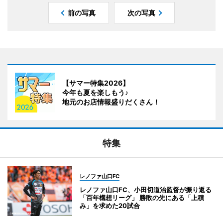
前の写真
次の写真
【サマー特集2026】
今年も夏を楽しもう♪
地元のお店情報盛りだくさん！
特集
レノファ山口FC
レノファ山口FC、小田切道治監督が振り返る
「百年構想リーグ」 勝敗の先にある「上積
み」を求めた20試合