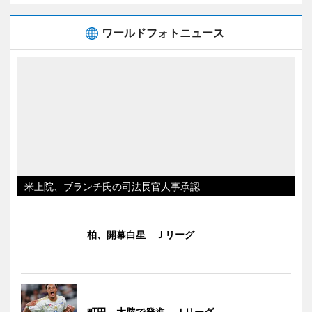
ワールドフォトニュース
米上院、ブランチ氏の司法長官人事承認
柏、開幕白星 Ｊリーグ
町田、大勝で発進 Ｊリーグ