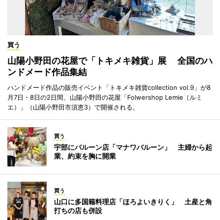
買う
山陽小野田の花屋で「トキメキ雑貨」展 全国のハ
ンドメード作品集結
ハンドメード作品の販売イベント「トキメキ雑貨collection vol.9」が8
月7日・8日の2日間、山陽小野田の花屋「Folwershop Lemie（ルミ
エ）」（山陽小野田市須恵3）で開催される。
買う
宇部にバルーン店「マナワバルーン」 主婦から起
業、約束を胸に開業
買う
山口に多国籍料理店「ほろよいきりく」 土産と角
打ちの店も併設