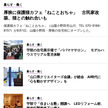
暮らす・働く
厚狭に保護猫カフェ「ねことおちゃ」 古民家改
築、猫との触れ合いも
保護猫カフェ「ねことおちゃ」（山陽小野田市山川、TEL 070-9186-
8157）が8月1日、山陽小野田・厚狭の住宅街にオープンした。
暮らす・働く
宇部の住宅展示場で「パパママサロン」 モデルハ
ウスでリアル育児体験
暮らす・働く
「山口県クリエイターズ会議」が総会 AI時代に
「心を動かすデザイン」を
暮らす・働く
宇部で「住まいる塾」開講へ LEDリフォーム術、
蛍光灯製造終了に備え