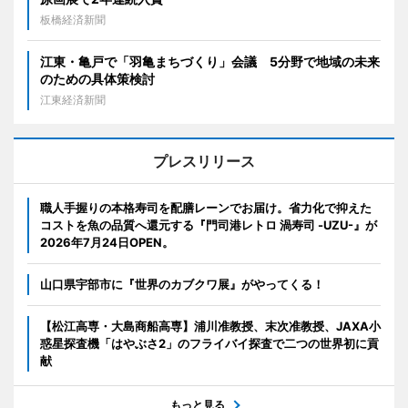
板橋経済新聞
江東・亀戸で「羽亀まちづくり」会議 5分野で地域の未来
のための具体策検討
江東経済新聞
プレスリリース
職人手握りの本格寿司を配膳レーンでお届け。省力化で抑えた
コストを魚の品質へ還元する『門司港レトロ 渦寿司 -UZU-』が
2026年7月24日OPEN。
山口県宇部市に『世界のカブクワ展』がやってくる！
【松江高専・大島商船高専】浦川准教授、末次准教授、JAXA小
惑星探査機「はやぶさ2」のフライバイ探査で二つの世界初に貢
献
もっと見る