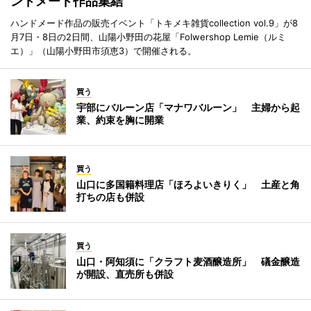
ンドメード作品集結
ハンドメード作品の販売イベント「トキメキ雑貨collection vol.9」が8
月7日・8日の2日間、山陽小野田の花屋「Folwershop Lemie（ルミ
エ）」（山陽小野田市須恵3）で開催される。
買う
宇部にバルーン店「マナワバルーン」 主婦から起
業、約束を胸に開業
買う
山口に多国籍料理店「ほろよいきりく」 土産と角
打ちの店も併設
買う
山口・阿知須に「クラフト麦酒醸造所」 礒金醸造
が開設、直売所も併設