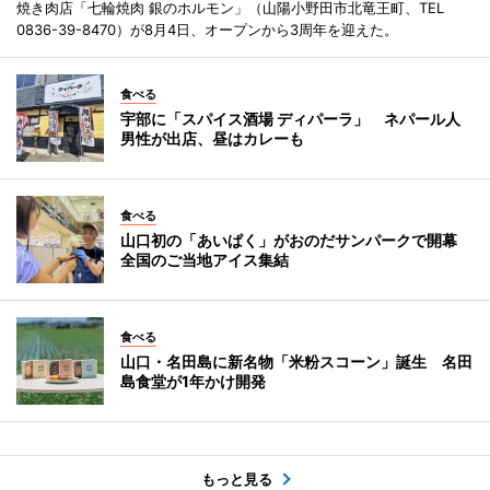
焼き肉店「七輪焼肉 銀のホルモン」（山陽小野田市北竜王町、TEL
0836-39-8470）が8月4日、オープンから3周年を迎えた。
食べる
宇部に「スパイス酒場 ディパーラ」 ネパール人
男性が出店、昼はカレーも
食べる
山口初の「あいぱく」がおのだサンパークで開幕
全国のご当地アイス集結
食べる
山口・名田島に新名物「米粉スコーン」誕生 名田
島食堂が1年かけ開発
もっと見る