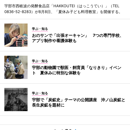
宇部市西岐波の発酵食品店「HAKKOUTEI（はっこうてい）」（TEL
0836-52-8283）が8月8日、「夏休み子ども料理教室」を開催する。
学ぶ・知る
おのサンで「出張オーキャン」 7つの専門学校、
アプリ制作や看護体験も
学ぶ・知る
宇部の動物園で獣医・飼育員「なりきり」イベン
ト 夏休みに特別な体験を
学ぶ・知る
宇部で「炭鉱史」テーマの公開講座 沖ノ山炭鉱と
長生炭鉱を題材に