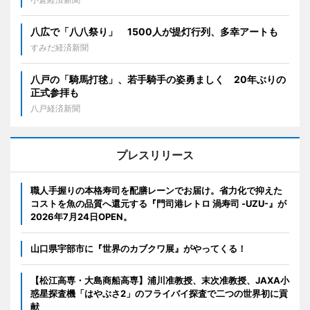
八広で「八八祭り」 1500人が提灯行列、多幸アートも
すみだ経済新聞
八戸の「騎馬打毬」、若手騎手の姿勇ましく 20年ぶりの
正式参拝も
八戸経済新聞
プレスリリース
職人手握りの本格寿司を配膳レーンでお届け。省力化で抑えた
コストを魚の品質へ還元する『門司港レトロ 渦寿司 -UZU-』が
2026年7月24日OPEN。
山口県宇部市に『世界のカブクワ展』がやってくる！
【松江高専・大島商船高専】浦川准教授、末次准教授、JAXA小
惑星探査機「はやぶさ2」のフライバイ探査で二つの世界初に貢
献