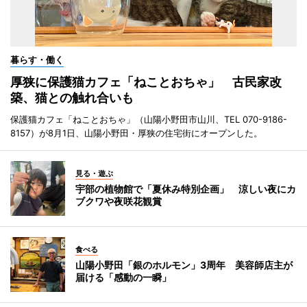
暮らす・働く
厚狭に保護猫カフェ「ねことおちゃ」 古民家改
築、猫との触れ合いも
保護猫カフェ「ねことおちゃ」（山陽小野田市山川、TEL 070-9186-
8157）が8月1日、山陽小野田・厚狭の住宅街にオープンした。
見る・遊ぶ
宇部の植物館で「夏休み特別企画」 涼しい夜にカ
ブクワや夜咲花観賞
食べる
山陽小野田「銀のホルモン」3周年 美容師店主が
届ける「感動の一瞬」