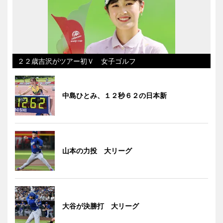
２２歳吉沢がツアー初Ｖ 女子ゴルフ
中島ひとみ、１２秒６２の日本新
山本の力投 大リーグ
大谷が決勝打 大リーグ