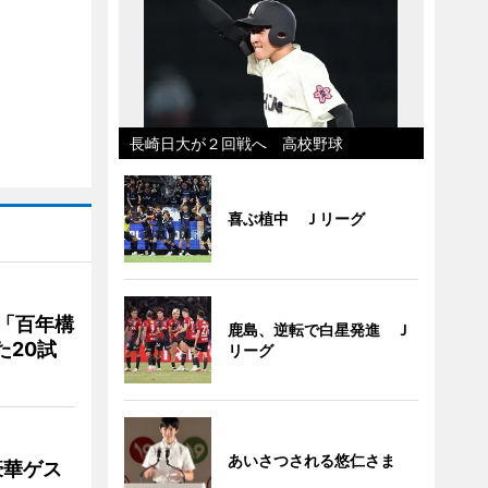
長崎日大が２回戦へ 高校野球
喜ぶ植中 Ｊリーグ
「百年構
鹿島、逆転で白星発進 Ｊ
た20試
リーグ
あいさつされる悠仁さま
豪華ゲス