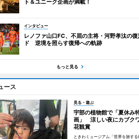
ト＆ユニーク企画が満載！
インタビュー
レノファ山口FC、不屈の主将・河野孝汰の復
ド 逆境を照らす復帰への軌跡
もっと見る
ュース
見る・遊ぶ
宇部の植物館で「夏休み
画」 涼しい夜にカブク
花観賞
ときわミュージアム「世界を旅する