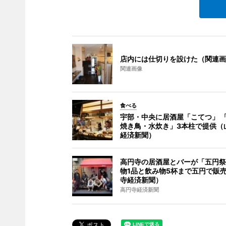
店内には仕切りを設けた（関連画
関連画像
食べる
宇部・中央に居酒屋「こてつ」 
焼き鳥・水炊き」3本柱で提供（
経済新聞）
高円寺の居酒屋とバーが「五円祭
物1品と飲み物5杯まで五円で販
寺経済新聞）
高円寺経済新聞