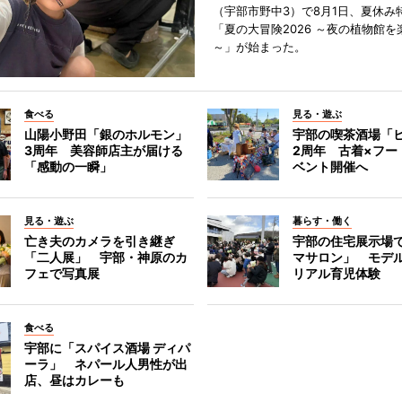
（宇部市野中3）で8月1日、夏休み
「夏の大冒険2026 ～夜の植物館を
～」が始まった。
食べる
見る・遊ぶ
山陽小野田「銀のホルモン」
宇部の喫茶酒場「
3周年 美容師店主が届ける
2周年 古着×フー
「感動の一瞬」
ベント開催へ
見る・遊ぶ
暮らす・働く
亡き夫のカメラを引き継ぎ
宇部の住宅展示場
「二人展」 宇部・神原のカ
マサロン」 モデ
フェで写真展
リアル育児体験
食べる
宇部に「スパイス酒場 ディパ
ーラ」 ネパール人男性が出
店、昼はカレーも