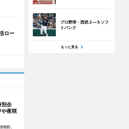
プロ野球・西武２―５ソフ
トバンク
活ロー
もっと見る
特別企
ワや夜咲
植物館」