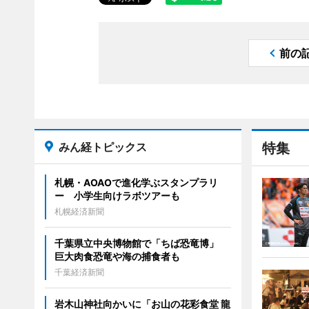
前の
みん経トピックス
特集
札幌・AOAOで進化学ぶスタンプラリ
ー 小学生向けラボツアーも
札幌経済新聞
千葉県立中央博物館で「ちば恐竜博」
巨大肉食恐竜や海の捕食者も
千葉経済新聞
岩木山神社向かいに「お山の花彩食堂 龍