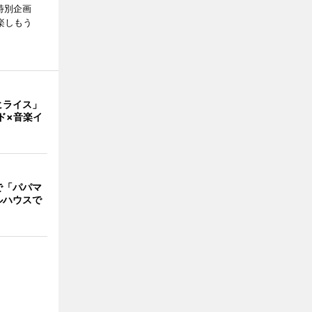
特別企画
楽しもう
ヒライス」
ド×音楽イ
で「パパマ
ルハウスで