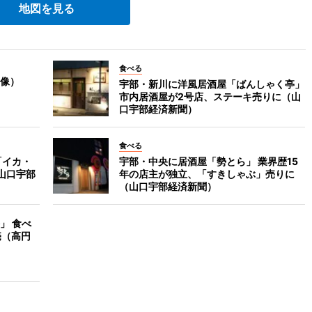
地図を見る
食べる
像）
宇部・新川に洋風居酒屋「ばんしゃく亭」
市内居酒屋が2号店、ステーキ売りに（山
口宇部経済新聞）
食べる
「イカ・
宇部・中央に居酒屋「勢とら」 業界歴15
山口宇部
年の店主が独立、「すきしゃぶ」売りに
（山口宇部経済新聞）
」 食べ
売（高円