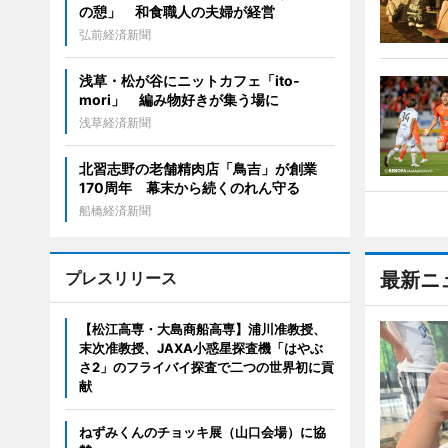
の憩」 和食職人の夫婦が経営
弘前経済新聞
浅草・松が谷にニットカフェ「ito-
mori」 編み物好きが集う場に
浅草経済新聞
北習志野の老舗精肉店「鳥吉」が創業
170周年 幕末から続くのれん守る
船橋経済新聞
プレスリリース
最新ニ
【松江高専・大島商船高専】浦川准教授、
末次准教授、JAXA小惑星探査機「はやぶ
さ2」のフライバイ探査で二つの世界初に貢
献
ねずみくんのチョッキ展（山口会場）に協