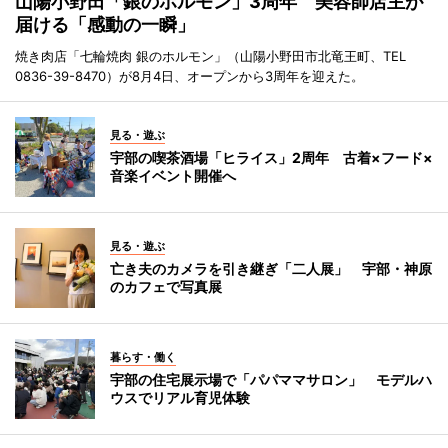
山陽小野田「銀のホルモン」3周年 美容師店主が
届ける「感動の一瞬」
焼き肉店「七輪焼肉 銀のホルモン」（山陽小野田市北竜王町、TEL
0836-39-8470）が8月4日、オープンから3周年を迎えた。
見る・遊ぶ
宇部の喫茶酒場「ヒライス」2周年 古着×フード×
音楽イベント開催へ
見る・遊ぶ
亡き夫のカメラを引き継ぎ「二人展」 宇部・神原
のカフェで写真展
暮らす・働く
宇部の住宅展示場で「パパママサロン」 モデルハ
ウスでリアル育児体験