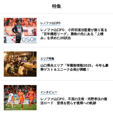
特集
レノファ山口FC
レノファ山口FC、小田切道治監督が振り返る
「百年構想リーグ」 勝敗の先にある「上積
み」を求めた20試合
エリア特集
山口県央エリア「学園祭情報2025」 今年も豪
華ゲスト＆ユニーク企画が満載！
インタビュー
レノファ山口FC、不屈の主将・河野孝汰の復
活ロード 逆境を照らす復帰への軌跡