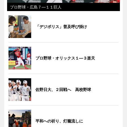
プロ野球・広島７―１１巨人
「デジポリス」普及呼び掛け
プロ野球・オリックス１―３楽天
佐野日大、２回戦へ 高校野球
平和への祈り、灯籠流しに