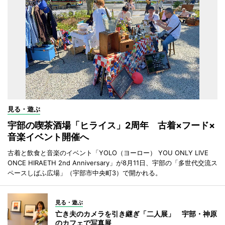
見る・遊ぶ
宇部の喫茶酒場「ヒライス」2周年 古着×フード×
音楽イベント開催へ
古着と飲食と音楽のイベント「YOLO（ヨーロー） YOU ONLY LIVE
ONCE HIRAETH 2nd Anniversary」が8月11日、宇部の「多世代交流ス
ペースしばふ広場」（宇部市中央町3）で開かれる。
見る・遊ぶ
亡き夫のカメラを引き継ぎ「二人展」 宇部・神原
のカフェで写真展