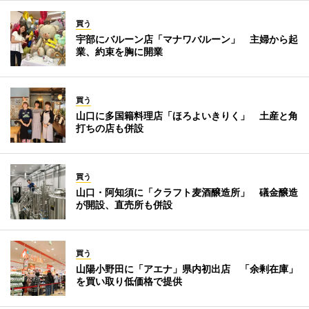
買う
宇部にバルーン店「マナワバルーン」 主婦から起
業、約束を胸に開業
買う
山口に多国籍料理店「ほろよいきりく」 土産と角
打ちの店も併設
買う
山口・阿知須に「クラフト麦酒醸造所」 礒金醸造
が開設、直売所も併設
買う
山陽小野田に「アエナ」県内初出店 「余剰在庫」
を買い取り低価格で提供