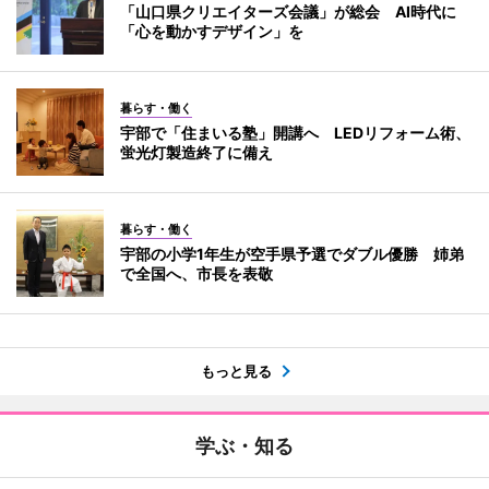
「山口県クリエイターズ会議」が総会 AI時代に
「心を動かすデザイン」を
暮らす・働く
宇部で「住まいる塾」開講へ LEDリフォーム術、
蛍光灯製造終了に備え
暮らす・働く
宇部の小学1年生が空手県予選でダブル優勝 姉弟
で全国へ、市長を表敬
もっと見る
学ぶ・知る