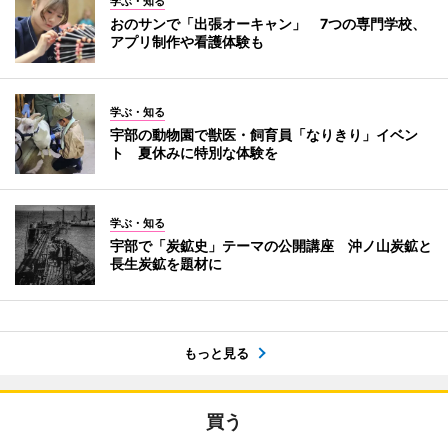
学ぶ・知る
おのサンで「出張オーキャン」 7つの専門学校、
アプリ制作や看護体験も
学ぶ・知る
宇部の動物園で獣医・飼育員「なりきり」イベン
ト 夏休みに特別な体験を
学ぶ・知る
宇部で「炭鉱史」テーマの公開講座 沖ノ山炭鉱と
長生炭鉱を題材に
もっと見る
買う