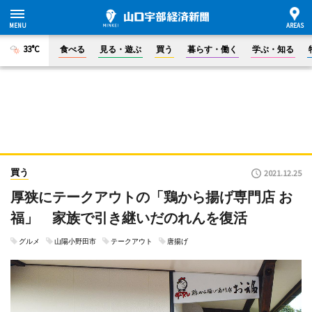
33°C
食べる
見る・遊ぶ
買う
暮らす・働く
学ぶ・知る
買う
2021.12.25
厚狭にテークアウトの「鶏から揚げ専門店 お
福」 家族で引き継いだのれんを復活
グルメ
山陽小野田市
テークアウト
唐揚げ