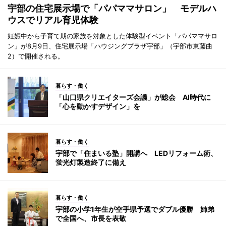
宇部の住宅展示場で「パパママサロン」 モデルハ
ウスでリアル育児体験
妊娠中から子育て期の家族を対象とした体験型イベント「パパママサロ
ン」が8月9日、住宅展示場「ハウジングプラザ宇部」（宇部市東藤曲
2）で開催される。
暮らす・働く
「山口県クリエイターズ会議」が総会 AI時代に
「心を動かすデザイン」を
暮らす・働く
宇部で「住まいる塾」開講へ LEDリフォーム術、
蛍光灯製造終了に備え
暮らす・働く
宇部の小学1年生が空手県予選でダブル優勝 姉弟
で全国へ、市長を表敬