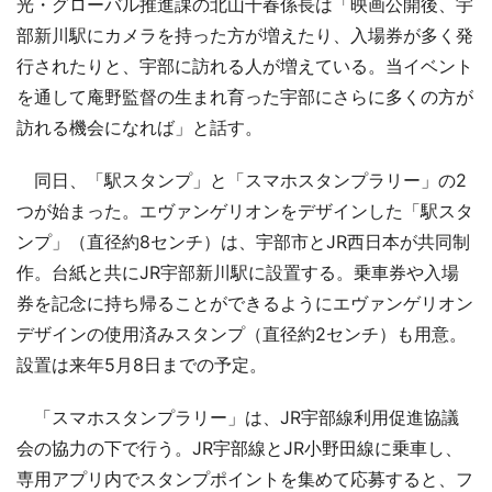
光・グローバル推進課の北山千春係長は「映画公開後、宇
部新川駅にカメラを持った方が増えたり、入場券が多く発
行されたりと、宇部に訪れる人が増えている。当イベント
を通して庵野監督の生まれ育った宇部にさらに多くの方が
訪れる機会になれば」と話す。
同日、「駅スタンプ」と「スマホスタンプラリー」の2
つが始まった。エヴァンゲリオンをデザインした「駅スタ
ンプ」（直径約8センチ）は、宇部市とJR西日本が共同制
作。台紙と共にJR宇部新川駅に設置する。乗車券や入場
券を記念に持ち帰ることができるようにエヴァンゲリオン
デザインの使用済みスタンプ（直径約2センチ）も用意。
設置は来年5月8日までの予定。
「スマホスタンプラリー」は、JR宇部線利用促進協議
会の協力の下で行う。JR宇部線とJR小野田線に乗車し、
専用アプリ内でスタンプポイントを集めて応募すると、フ