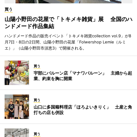
買う
山陽小野田の花屋で「トキメキ雑貨」展 全国のハ
ンドメード作品集結
ハンドメード作品の販売イベント「トキメキ雑貨collection vol.9」が8
月7日・8日の2日間、山陽小野田の花屋「Folwershop Lemie（ルミ
エ）」（山陽小野田市須恵3）で開催される。
買う
宇部にバルーン店「マナワバルーン」 主婦から起
業、約束を胸に開業
買う
山口に多国籍料理店「ほろよいきりく」 土産と角
打ちの店も併設
買う