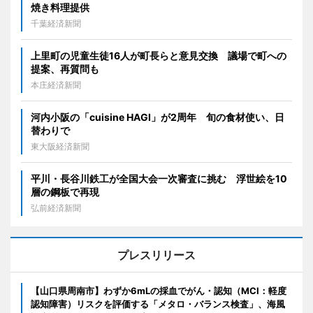
焼き料理提供
千葉経済新聞
上里町の児童生徒16人が町長らと意見交換 議場で町への
提案、再質問も
本庄経済新聞
河内小阪の「cuisine HAGI」が2周年 旬の食材使い、日
替わりで
東大阪経済新聞
平川・長谷川鉄工が全国大会一次審査に挑む 浮世絵を10
層の鋼板で再現
弘前経済新聞
プレスリリース
【山口県周南市】わずか6mLの採血でがん・認知（MCI：軽度
認知障害）リスクを評価する「メタロ・バランス検査」、海風