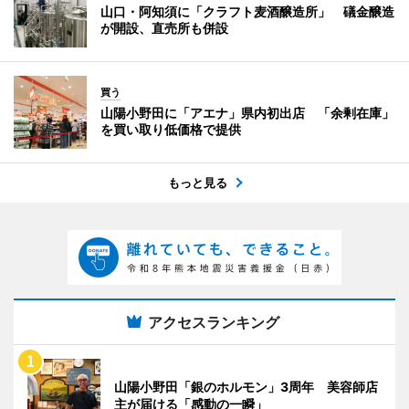
山口・阿知須に「クラフト麦酒醸造所」 礒金醸造
が開設、直売所も併設
買う
山陽小野田に「アエナ」県内初出店 「余剰在庫」
を買い取り低価格で提供
もっと見る
アクセスランキング
山陽小野田「銀のホルモン」3周年 美容師店
主が届ける「感動の一瞬」