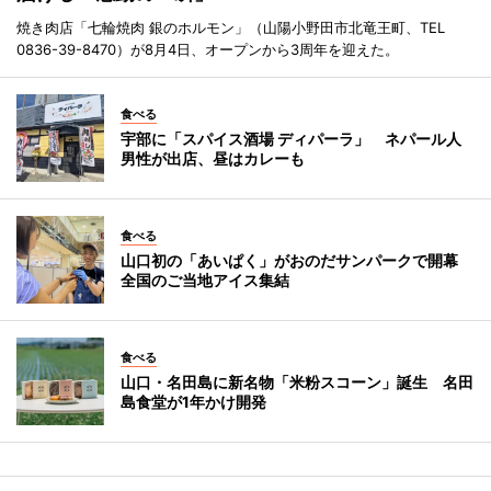
焼き肉店「七輪焼肉 銀のホルモン」（山陽小野田市北竜王町、TEL
0836-39-8470）が8月4日、オープンから3周年を迎えた。
食べる
宇部に「スパイス酒場 ディパーラ」 ネパール人
男性が出店、昼はカレーも
食べる
山口初の「あいぱく」がおのだサンパークで開幕
全国のご当地アイス集結
食べる
山口・名田島に新名物「米粉スコーン」誕生 名田
島食堂が1年かけ開発