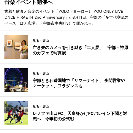
音楽イベント開催へ
古着と飲食と音楽のイベント「YOLO（ヨーロー） YOU ONLY LIVE
ONCE HIRAETH 2nd Anniversary」が8月11日、宇部の「多世代交流ス
ペースしばふ広場」（宇部市中央町3）で開かれる。
見る・遊ぶ
亡き夫のカメラを引き継ぎ「二人展」 宇部・神原
のカフェで写真展
見る・遊ぶ
宇部ときわ遊園地で「サマーナイト」 夜間営業や
マーケット、フラダンスも
見る・遊ぶ
レノファ山口FC、天皇杯かけFCバレイン下関と対
戦へ 今季初の公式戦